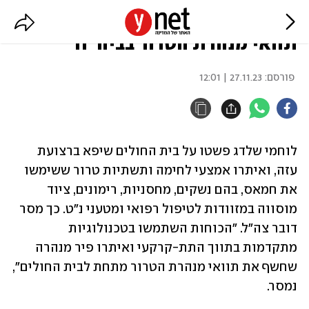
צה"ל: "אותר בשיפא פיר שחשף את
תוואי מנהרת הטרור בביה"ח"
פורסם:
27.11.23 | 12:01
לוחמי שלדג פשטו על בית החולים שיפא ברצועת 
עזה, ואיתרו אמצעי לחימה ותשתיות טרור ששימשו 
את חמאס, בהם נשקים, מחסניות, רימונים, ציוד 
מוסווה במזוודות לטיפול רפואי ומטעני נ"ט. כך מסר 
דובר צה"ל. "הכוחות השתמשו בטכנולוגיות 
מתקדמות בתווך התת-קרקעי ואיתרו פיר מנהרה 
שחשף את תוואי מנהרת הטרור מתחת לבית החולים", 
נמסר.