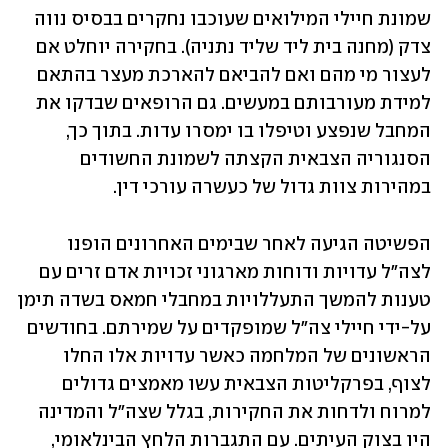
שמונת חיילי המילואים שעוכבו נחקרים בבסיס נווה 
צדק (מחנה בית ליד שליד נתניה). בחקירה יוחלט אם 
לעצור מי מהם ואם להביאם להארכת מעצר בהתאם 
למידת מעורבותם במעשים. גם הרופאים שבדקו את 
המחבל שנפצע וטיפלו בו ימסרו עדות. בתוך כך, 
הסנגוריה הצבאית הקצתה לשמונת החשודים 
במהירות צוות גדול של כעשרה עורכי דין.
הפשיטה הגיעה לאחר שבימים האחרונים הופנו 
לצה"ל עדויות ודוחות מארגוני זכויות אדם זרים עם 
טענות להמשך התעללויות במחבלי חמאס בשדה תימן 
על-ידי חיילי צה"ל שמופקדים על שמירתם. בחודשים 
הראשונים של המלחמה כאשר עדויות אלו החלו 
לצוף, בפרקליטות הצבאית עשו מאמצים גדולים 
למרוח ולדחות את החקירות, בגלל שצה"ל והמדינה 
היו בצוק העיתים. עם התגברות הלחץ הבינלאומי, 