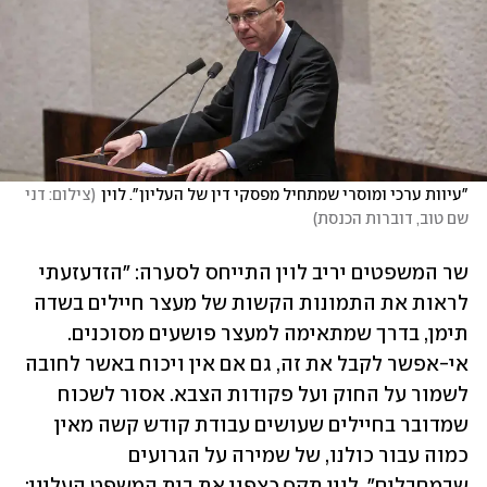
"עיוות ערכי ומוסרי שמתחיל מפסקי דין של העליון". לוין
(
צילום: דני 
שם טוב, דוברות הכנסת
)
שר המשפטים יריב לוין התייחס לסערה: "הזדעזעתי 
לראות את התמונות הקשות של מעצר חיילים בשדה 
תימן, בדרך שמתאימה למעצר פושעים מסוכנים. 
אי-אפשר לקבל את זה, גם אם אין ויכוח באשר לחובה 
לשמור על החוק ועל פקודות הצבא. אסור לשכוח 
שמדובר בחיילים שעושים עבודת קודש קשה מאין 
כמוה עבור כולנו, של שמירה על הגרועים 
שבמחבלים". לוין תקף כצפוי את בית המשפט העליון: 