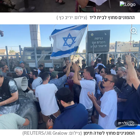
ההמונים מחוץ לבית ליד
(
צילום: יריב כץ 
)
גלריה
המפגינים מחוץ לשדה תימן
(
צילום: REUTERS/Jill Gralow
)