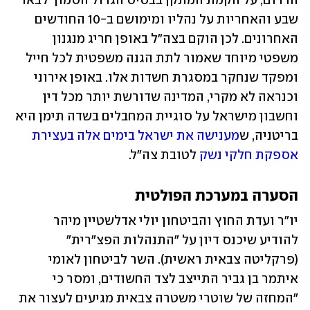
הדרום, על הקמת המתקן בבסיס הגדול הסמוך לבאר 
שבע והאחריות על נהליו ומימושם ב-10 החודשים 
האחרונים. לכן הוקם בצה"ל באופן חריג מנגנון 
משפטי מיוחד שאמור לתת הגנה משפטית לכל חייל 
ומפקד שנחקר במסגרת חשדות אלו. באופן אירוני 
וכנראה לא מקרי, המדינה שדורשת יותר מכל דין 
וחשבון מישראל על סוגיית המחבלים בשדה תימן היא 
בריטניה, ש
מענישה את ישראל בימים אלה בעצירת 
אספקת חלקי נשק
 לטובת צה"ל.
הסערה במערכת הפולטית
יו"ר ועדת החוץ והביטחון יולי אדלשטיין מיהר 
להודיע שיכנס דיון על "התנהלות הפצ"רית" 
(פרקליטה צבאית ראשית). השר לביטחון לאומי 
איתמר בן גביר התייצב לצד החשודים, ומסר כי 
"המחזה של שוטרי משטרה צבאית מגיעים לעצור את 