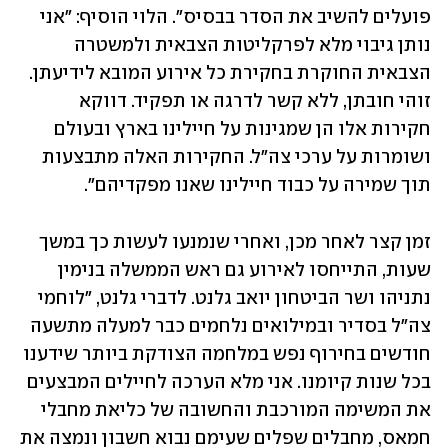
פועלים להשיב את הסדר בבסיס". הלוי הוסיף: "אני 
נותן גיבוי מלא לפרקליטות הצבאית ולמשטרה 
הצבאית החוקרת בחקירת כל אירוע המובא לידיעתן. 
זוהי חובתן, ללא קשר לדרגה או תפקיד. דווקא 
חקירות אלו הן שמגינות על חיילינו בארץ ובעולם 
ושומרות על ערכי צה"ל. החקירות האלה מתבצעות 
תוך שמירה על כבוד חיילינו שאנו מפקדיהם".
זמן קצר לאחר מכן, ואחרי שנמנעו לעשות כך במשך 
שעות, התייחסו לאירוע גם ראש הממשלה בנימין 
נתניהו ושר הביטחון יואב גלנט. לדברי גלנט, "לוחמי 
צה"ל בסדיר ובמילואים נלחמים כבר למעלה מתשעה 
חודשים בחירוף נפש במלחמה הצודקת ביותר שידענו 
בכל שנות קיומנו. ‏אני מלא הערכה לחיילים המבצעים 
את המשימה המורכבת והחשובה של כליאת מחבלי 
חמאס, מחבלים שפלים שעימם נבוא חשבון ונמצה את 