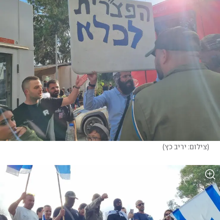
(
צילום: יריב כץ
)