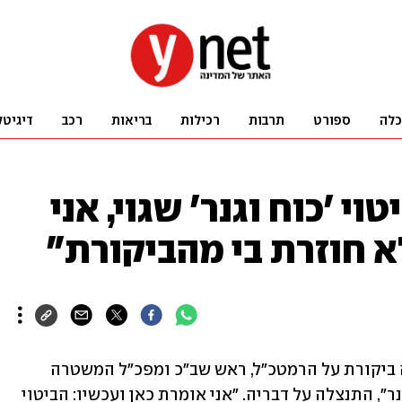
כלה
ספורט
תרבות
רכילות
בריאות
רכב
דיגיטל
י 'כוח וגנר' שגוי, אני
א חוזרת בי מהביקורת"
שרת ההתיישבות אורית סטרוק, שמתחה ביקורת על הרמטכ"ל, ראש שב"כ ומפכ"ל המשטרה 
בהשוואה לארגון שכירי-החרב הרוסי "וגנר", התנצלה על דבריה. "אני אומרת כאן ועכשיו: הביטוי 