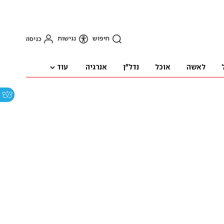
חיפוש
נגישות
כניסה
עוד
לאשה
אוכל
נדל"ן
אנרגיה