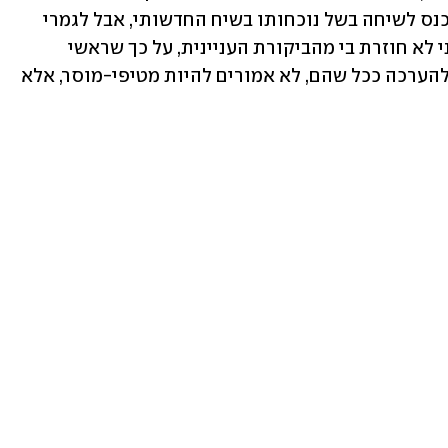
'כוח וגנר' שגוי, ואני מתנצלת עליו. הוא נכנס לשיחה בשל נוכחותו בשיח החדשותי, אבל לגמרי 
לא מתאים". במקביל, סטרוק הדגישה: "אני לא חוזרת בי מהביקורת העניינית, על כך שראשי 
מערכות הביטחון שלנו, מסורים וראויים להערכה ככל שהם, לא אמורים להיות מטיפי-מוסר, אלא 