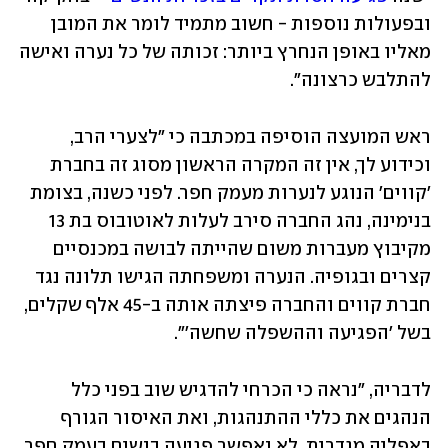
ובפעולות נוספות - חשוב מתמיד לומר את המובן 
מאליו באופן הנחרץ ביותר: זכותה של כל נערה ואישה 
להתלבש כרצונה".
ראש המועצה הוסיפה במכתבה כי "לצערי הרב, 
וכידוע לך, אין זה המקרה הראשון מסוג זה בחברת 
'קווים' הנוגע לנערות מעמק חפר. לפני כשנה, בצומת 
בנימינה, נהג החברה סירב לעלות לאוטובוס בת 13 
מקיבוץ מעברות משום שהייתה לבושה במכנסיים 
קצרים ובגופיה. הנערה ומשפחתה הגישו תלונה נגד 
חברת קווים והחברה פיצתה אותה ב-45 אלף שקלים, 
בשל 'הפגיעה וההשפלה שחשה'". 
לדבריה, "נראה כי הכרחי להדגיש שוב בפני כלל 
הנהגים את כללי ההתנהגות, ואת האיסור הגורף 
באפליה מגדרית. לא נאפשר פגיעה בנשים בעמק חפר, 