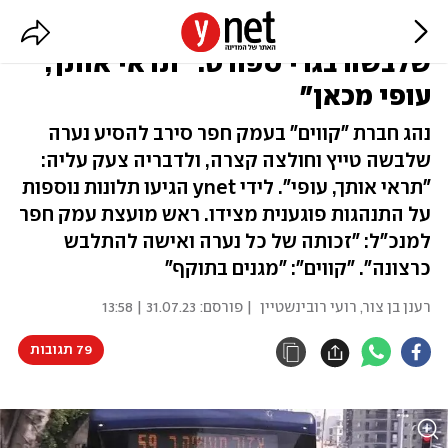
נהג אוטובוס סירב להסיע בת 14
שלבשה בגדי ספורט: "תראי אותך,
עופי מכאן"
נהג חברת "קווים" בעמק חפר סירב להסיע נערה
שלבשה טייץ וחולצה קצרה, ולדבריה צעק עליה:
"תראי אותך, עופי". לידי ynet הגיעו תלונות נוספות
על התנהגות פוגענית מצידו. ראש מועצת עמק חפר
למנכ"ל: "זכותה של כל נערה ואישה להתלבש
כרצונה". "קווים": "מגנים בתוקף"
רענן בן צור
,
רועי רובינשטיין
| פורסם:
31.07.23 | 13:58
79 תגובות