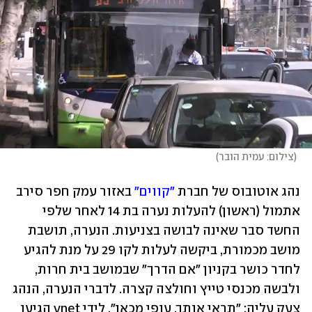
(
צילום: עמית הובר
)
נהג אוטובוס של חברת 
"קווים"
 באזור עמק חפר סירב 
אתמול (ראשון) להעלות נערה בת 14 לאחר שלפי 
החשד סבר שאינה לבושה בצניעות. הנערה, תושבת 
מושב מכמורת, ביקשה לעלות לקו 29 על מנת להגיע 
לחדר כושר בקניון "אם הדרך" שבמושב בית חרות, 
ולבשה מכנסי טייץ וחולצה קצרה. לדברי הנערה, הנהג 
צעק עליה: "תראי אותך, עופי מכאן". לידי ynet הגיעו 