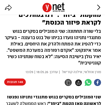
בנט ואיזנקוט נפגשו לראשונה
מהקמת "ביחד": "דנו במהלכים
לקראת פיזור הכנסת"
בלי שורה תחתונה: שני המובילים בסקרים בגוש
מתנגדי נתניהו נועדו בביתו של בנט ברעננה - בעיקר
כדי להפיג את המתח ולהדק את היחסים. באילת
אמר איזנקוט: "אקדם רפורמה במערכת המשפט".
יאיר גולן בישיבת הסיעה: "לא בטוח שנתניהו כשיר
קוגניטיבית"
מורן אזולאי
,
אילנה קוריאל
| עודכן:
18.05.26 | 13:09
148 תגובות
שני המובילים בסקרים בגוש מתנגדי נתניהו נפגשו 
לראשונה מאז הקמת "ביחד":
 ראש הממשלה לשעבר 