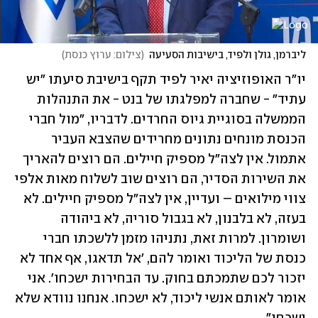
ליברמן, גולן ולפיד, בישיבות הסעיעה
(
צילום: ערוץ כנסת
)
יו"ר האופוזיציה יאיר לפיד תקף בישיבת סיעתו "יש 
עתיד" - שחברה למפלגתו של בנט - את התנהלות 
הממשלה בסוגיית גיוס החרדים. לדבריו, "מול חברי 
הכנסת מונחים נתונים מחרידים שהצבא העביר 
אתמול. אין לצה"ל מספיק חיילים. הם רוצים להאריך 
את השירות הסדיר, הם רוצים שוב לשלוח מאות אלפי 
צווי מילואים – ועדיין, אין לצה"ל מספיק חיילים. לא 
בעזה, לא בלבנון, לא בגבול סוריה, לא ביהודה 
ושומרון. למרות זאת, נתניהו מזמן ללשכתו חברי 
כנסת של הליכוד ואומר להם, 'אל תדאגו, אף אחד לא 
יזכור לכם שתמכתם בחוק. עד הבחירות ישכחו'. אני 
אומר לאותם אנשי ליכוד, לא ישכחו. אנחנו נוודא שלא 