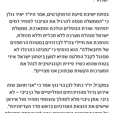
ישכחו".
בפתח ישיבת סיעת הדמוקרטים, אמר היו"ר יאיר גולן 
כי "הממשלה מנסה להרגיל את הציבור למחיר דמים 
יומיומי. שורת הנופלים הולכת ומתארכת. ממשלת 
ישראל מנהלת מערכה ללא תכלית וללא תוחלת, 
והופכת את חיילי צה״ל לברווזים במטווח הרחפנים 
של חיזבאללה". הוא הוסיף כי "נתניהו כהרגלו לא 
מסוגל לקבל החלטה שהיא למען ביטחון ישראל. איני 
בטוח שהוא כשיר פיזית וקוגניטיבית לנהל את 
המערכות הקשות שבתוכן אנו מצויים".
במקביל, יו"ר כחול לבן בני גנץ אמר כי "אני חושב שזה 
אירוע גדול מהוויכוחים הפוליטיים של כן ביבי – לא 
ביבי. אתן גיבוי מלא למהלך עוצמתי ומהיר מול איראן 
שישים את הוצאת האורניום בראש סדר העדיפויות". 