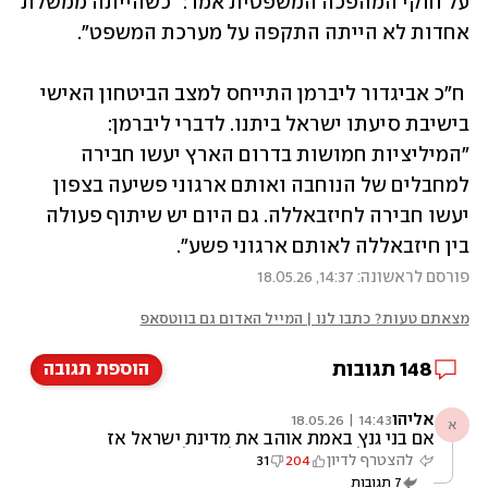
על חוקי המהפכה המשפטית אמר: "כשהייתה ממשלת 
אחדות לא הייתה התקפה על מערכת המשפט".
 ח"כ אביגדור ליברמן התייחס למצב הביטחון האישי 
בישיבת סיעתו ישראל ביתנו. לדברי ליברמן: 
"המיליציות חמושות בדרום הארץ יעשו חבירה 
למחבלים של הנוחבה ואותם ארגוני פשיעה בצפון 
יעשו חבירה לחיזבאללה. גם היום יש שיתוף פעולה 
בין חיזבאללה לאותם ארגוני פשע". 
פורסם לראשונה: 14:37, 18.05.26
מצאתם טעות? כתבו לנו | המייל האדום גם בווטסאפ
148
תגובות
הוספת תגובה
אליהו
14:43 | 18.05.26
א
אם בני גנץ באמת אוהב את מדינת ישראל אז
שיפרוש ולא יבזבז את הקולות שלנו
להצטרף לדיון
204
31
7
תגובות