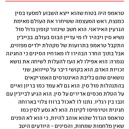
טראמפ היה בטוח שהוא ייצא השבוע למסעו בסין 
כמנצח, ראש המעצמה ששיחרר את העולם מאימת 
הגרעין האיראני. הוא חשב שיגזור קופון גדול מול 
נשיא סין ויבהיר לו מי עדיין הבוס בעולם. בבייג'ין 
התקבל טראמפ בתרועות של מקהלת ילדים מפזזים, 
אבל בתוך החדר הבהירו לו מארחיו הסינים כי החגיגה 
נגמרה: הוא אפילו לא העז להעלות לשיחה את נושא 
זכויות האדם, הוא בקושי דיבר על טייוואן, שני 
נושאים שהם בליבת האינטרסים האמריקאים 
בהתנהלות מול סין. הוא גם לא עמד כמו בריון ואיים 
על הטלת מכסים אדירים על סין. הוא הגיע לבייג'ין עם 
זנבו בין רגליו. נתנו לו לאכול ברווז צלוי בארוחה 
חגיגית וטירמיסו לקינוח. הוא לא נסע לסין כמו 
טראמפ הגדול שהוא אוהב להיות, כי הוא לא הפנים 
שאין מלחמות שמחות, והסינים - היודעים היטב 