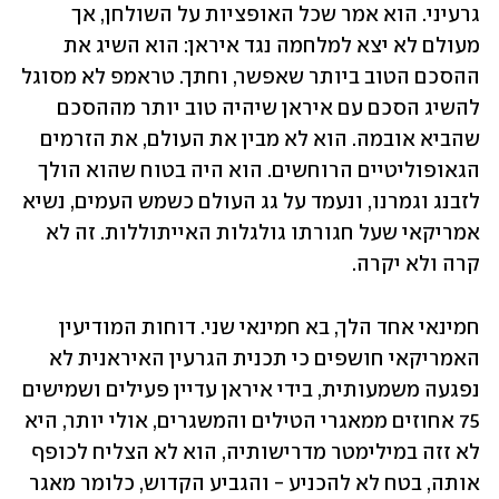
גרעיני. הוא אמר שכל האופציות על השולחן, אך 
מעולם לא יצא למלחמה נגד איראן: הוא השיג את 
ההסכם הטוב ביותר שאפשר, וחתך. טראמפ לא מסוגל 
להשיג הסכם עם איראן שיהיה טוב יותר מההסכם 
שהביא אובמה. הוא לא מבין את העולם, את הזרמים 
הגאופוליטיים הרוחשים. הוא היה בטוח שהוא הולך 
לזבנג וגמרנו, ונעמד על גג העולם כשמש העמים, נשיא 
אמריקאי שעל חגורתו גולגלות האייתוללות. זה לא 
קרה ולא יקרה. 
חמינאי אחד הלך, בא חמינאי שני. דוחות המודיעין 
האמריקאי חושפים כי תכנית הגרעין האיראנית לא 
נפגעה משמעותית, בידי איראן עדיין פעילים ושמישים 
75 אחוזים ממאגרי הטילים והמשגרים, אולי יותר, היא 
לא זזה במילימטר מדרישותיה, הוא לא הצליח לכופף 
אותה, בטח לא להכניע - והגביע הקדוש, כלומר מאגר 