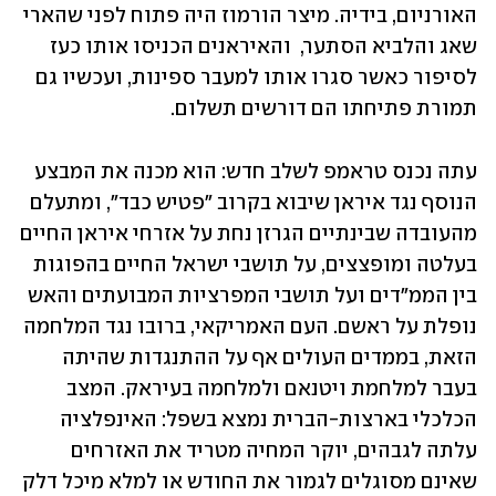
האורניום, בידיה. מיצר הורמוז היה פתוח לפני שהארי 
שאג והלביא הסתער,  והאיראנים הכניסו אותו כעז 
לסיפור כאשר סגרו אותו למעבר ספינות, ועכשיו גם 
תמורת פתיחתו הם דורשים תשלום.
עתה נכנס טראמפ לשלב חדש: הוא מכנה את המבצע 
הנוסף נגד איראן שיבוא בקרוב "פטיש כבד", ומתעלם 
מהעובדה שבינתיים הגרזן נחת על אזרחי איראן החיים 
בעלטה ומופצצים, על תושבי ישראל החיים בהפוגות 
בין הממ"דים ועל תושבי המפרציות המבועתים והאש 
נופלת על ראשם. העם האמריקאי, ברובו נגד המלחמה 
הזאת, בממדים העולים אף על ההתנגדות שהיתה 
בעבר למלחמת ויטנאם ולמלחמה בעיראק. המצב 
הכלכלי בארצות-הברית נמצא בשפל: האינפלציה 
עלתה לגבהים, יוקר המחיה מטריד את האזרחים 
שאינם מסוגלים לגמור את החודש או למלא מיכל דלק 