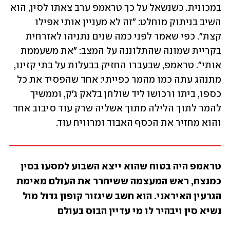
במכונית. כשנשאל על כך טראמפ ערב צאתו לסין, הוא 
השיב בניתוק מוחלט: "זה לא מעניין אותי אפילו 
קצת". כפי שאמר לפני כמה שנים נתניהו לאזרחית 
בקריית שמונה שהתלוננה על המצב: "את משעממת 
אותי". טראמפ, שבעברו החזיק בבעלות על בתי קזינו, 
מתנהג עתה כמו מהמר כפייתי: אחד שהפסיד את כל 
כספו, ביתו ורכושו ליד שולחן בלאק ג'ק, וממשיך 
להמר לתוך הלילה מתוך אשליה שרק עוד סיבוב אחד 
והוא מחזיר את הכסף האבוד ומרוויח עוד.
טראמפ היה בטוח שהוא ייצא השבוע למסעו בסין 
כמנצח, ראש המעצמה ששיחרר את העולם מאימת 
הגרעין האיראני. הוא חשב שיגזור קופון גדול מול 
נשיא סין ויבהיר לו מי עדיין הבוס בעולם