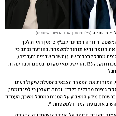
ל נציגי המדינה
(
צילום: מתוך אתר הרשות השופטת
)
רק ביום שלישי, כיממה לפני הדיון בבית המשפט, דיווחה המדינה לבג"ץ כי אין ראיות לכך 
שמדובר במחבל, ולכן אין הצדקה להחזיק את הגופה והיא תוחזר למשפחה. בהודעה נכתב כי 
"לצורך בחינה אם נדרשת החזקת גופה כגופת מחבל לתכלית שו"ן (השבת שבויים ונעדרים), 
בהתאם לסמכות הנתונה למפקד הצבאי מכוח תקנה 133, הרי שכתנאי מקדמי במסגרת בחינה זו, 
בל. 
"שעה שהחלטות הקבינט המדיני-ביטחוני, המנחות את המפקד הצבאי בהפעלת שיקול דעתו 
בהקשר זה, עוסקות, מטבע הדברים, בהחזקת גופות מחבלים בלבד", נכתב. "נעדכן כי לפי הנמסר, 
לאחר בחינה, מצאו גורמי הביטחון כי אין ברשותם מידע המצביע על המנוח כמחבל. משכך, העמדה 
שיב את גופת המנוח למשפחתו".
בדיון שהתקיים בבג"ץ השופטים הביעו כאמור ביקורת חריפה על העובדה שהמדינה החזיקה 