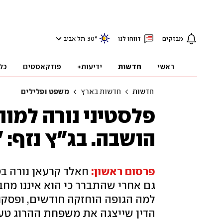
מבזקים
דווחו לנו
°
30
תל אביב
ראשי
חדשות
ידיעות+
פודקאסטים
כל
חדשות
חדשות בארץ
משפט ופלילים
פלסטיני נורה למוו
הושבה. בג"ץ נזף:
פרסום ראשון:
גם אחרי שהתברר כי הוא איננו מח
למה הגופה הוחזקה חודשים, ופסקו
הדין שייצגה את משפחת ההרוג טענה