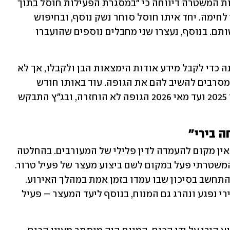
הלוחמים אספו איתם את הגופות, ודוברות המשטרה דיווחה כי "במסגרת הפעילות חוסל בתוך 
משאית מחבל מרכזי שעסק בסחר אמצעי לחימה. יחד איתו חוסל סוחר נשק נוסף, ובחיפוש 
שנערך נמצא נשק מסוג 'קרלו' שהיה ברשותם. בנוסף, נעצרו שני מחבלים נוספים שהועברו 
נציגים ממשפחת קרעאן פנו לנציגי המדינה כדי לקבל מידע אודות הימצאות הבן ולקבלו, אך לא 
קיבלו מענה היכן הוא מוחזק, וגילו כי גם מסרבים להשיב להם את הגופה. עוד באותו חודש 
הוגשה עתירה לבג"ץ, אולם מאז ספטמבר 2025 ועד מאי 2026 הגופה לא הוחזרה, ובג"ץ התבקש 
ה בירי"
במקביל נפתחה חקירת מח"ש שקבעה כי אין מקום להעמדה לדין פלילי של המעורבים. בהחלטה 
נכתב כי "ממצאי החקירה העלו כי הכוח המשטרתי פעל במקום לשם ביצוע מעצר של פעיל טרור. 
הכוח פעל על פי הנהלים לפתיחה בירי, בהתחשב בסיכון שבו עמדו בזמן אמת במהלך האירוע. 
לאחר ביצוע הירי, התברר כי כתוצאה מהירי נפגע ונהרג גם המנוח, בנוסף ליעד המעצר – פעיל 