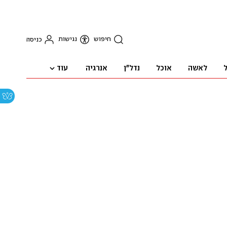
חיפוש
נגישות
כניסה
עוד
ל
לאשה
אוכל
נדל"ן
אנרגיה