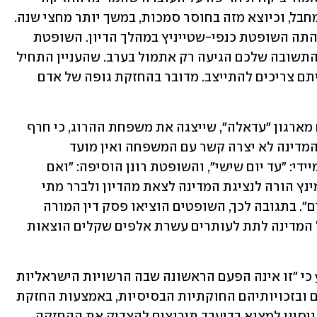
בגופת הפלסטיני ללא ראיות כי מדובר במחבל, וכיוצא מזה בחוסר סמכות, במשך יותר מחצי שנה. 
"למה באמת חיכיתם שמונה חודשים?" תהתה השופטת כנפי-שטייניץ במהלך הדיון. השופטת 
רונן הצטרפה אליה ואמרה: "זה מטריד שהתשובה שלכם הגיעה רק אתמול בערב. שהעניין התחיל 
לנוע רק לקראת הדיון וכשנודע לכם שהייתם צריכים להתייצב. מדובר בהחזקת גופה של אדם 
במהלך הדיון אמרה עו"ד הדיל אבו סלאח מארגון "עדאלה", שייצגה את משפחת ההרוג, כי חרף 
הודעת המדינה לבג"ץ על שחרור הגופה, המדינה לא יצרה קשר עם המשפחה ואין מועד 
להחזרתה. השופט דוד מינץ הגיב באופן מיידי: "עד יום שישי", והשופטת רונן הוסיפה: "ואם 
אפשר היום, מחר או מחרתיים". השופט מינץ הורה לנציגת המדינה לצאת מהדיון ולברר מתי 
תשוחרר הגופה, וזו עדכנה כי "בעוד יומיים". בתגובה לכך, השופטים הוציאו פסק דין המורה 
לשחרר את הגופה עד סוף השבוע, וכי על המדינה לתת לעותרים עשרת אלפים שקלים הוצאות 
עו"ד אבו סלאח מ"עדאלה" אמרה ל-ynet כי "זו אינה הפעם הראשונה שבה הרשויות הישראליות 
פוגעות בזכויות המשפחות, בכבוד המתים ובזכויותיהם החוקתיות הבסיסיות, באמצעות החזקת 
גופות במשך חודשים ארוכים ולאחר מכן ניסיון למצוא בדיעבד תירוצים להצדיק את ההחזקה 