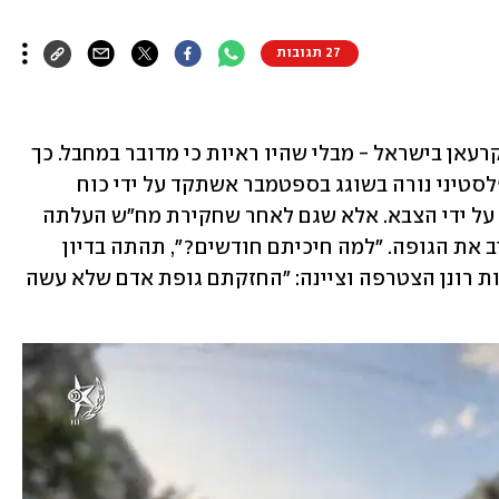
27 תגובות
במשך חודשים הוחזקה גופתו של חאלד קרעאן בישראל - מבלי שהיו ראיות כי מדובר במחבל. כך 
נחשף אמש (רביעי) במהלך דיון בבג"ץ. הפלסטיני נורה בשוגג בספטמבר אשתקד על ידי כוח 
משטרה שפעל בקלקיליה, וגופתו נלקחה על ידי הצבא. אלא שגם לאחר שחקירת מח"ש העלתה 
כי מדובר בירי שוגג, המדינה סירבה להשיב את הגופה. "למה חיכיתם חודשים?", תהתה בדיון 
השופטת גילה כנפי-שטייניץ. השופטת רות רונן הצטרפה וציינה: "החזקתם גופת אדם שלא עשה 