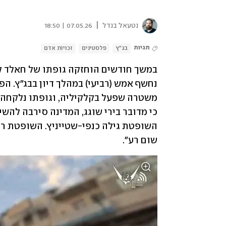
|
נטעאל בנדל
07.05.26 | 18:50
תגיות
בג"ץ
פלסטינים
זכויות אדם
שום רע". 