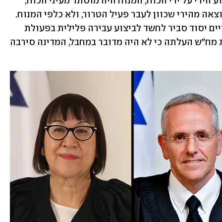
עוד נכתב כי "מהחקירה עולה כי בעת ביצוע הירי על ידי הכוח, המנוח היה מוסתר מעיני הכוח, 
שכן שהה מאחורי פעיל הטרור, ונפגע כתוצאה מהירי שכוון לעבר פעיל הטרור, ולא כלפי המנוח. 
לאור כלל נסיבות האירוע, לא מצאנו כי קיים יסוד סביר לחשד לביצוע עבירה פלילית בפעולת 
הכוח המשטרתי". אלא שגם כאשר חקירת מח"ש העלתה כי לא היה מדובר במחבל, המדינה סירבה 