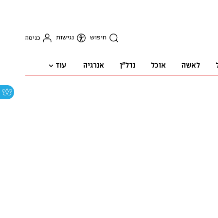
חיפוש
נגישות
כניסה
עוד
לאשה
אוכל
נדל"ן
אנרגיה