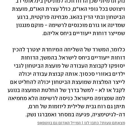
נזק תדמיתי שכן הדוח זוכה למוניטין בינלאומי רב 
ויצוטט בכל גופי האו"ם, כולל עצרת האו"ם, מועצת 
הביטחון ובתי הדין בהאג. מבחינה פרקטית, ברגע 
שמדינה או גורם מוכנסים לרשימה - מוקם מנגנון 
שמייצר דוחות ייעודיים ביחס אליהם. 
כלומר, המשרד של השליחה המיוחדת יצטרך להכין 
דוחות ייעודיים ביחס לישראל. בהמשך, הדוחות 
יסופקו לקבוצת העבודה של מועצת הביטחון לגבי 
ילדים באזורי סכסוך. אותה קבוצת עבודה יכולה 
לייצר המלצות שמועצת הביטחון יכולה להחליט אם 
לקבל או לא - למשל בדרך של החלטת המועצה בנוגע 
למה שמצופה מישראל. כניסה לרשימה הלא מחמיאה 
תיתן גם רוח גבית שלילית ליוזמות של חרם, 
דה-לגיטימציה, פגיעה במסחר ואמברגו נשק.
מצאתם טעות? כתבו לנו | המייל האדום גם בווטסאפ