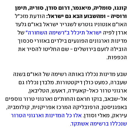
קונגו, סומליה, מיאנמר, דרום סודן, סוריה, תימן 
ורוסיה - ומהשבוע הבא גם ישראל:
 הודעת מזכ"ל 
האו"ם אנטוניו גוטרש לשגריר ישראל באו"ם גלעד 
ארדן לפיה 
ישראל תיכלל ב"רשימה השחורה"
 של 
מדינות וארגונים הפוגעים בילדים באזורי סכסוך 
הובילה לזעם בירושלים - שם החליטו להסיר את 
הכפפות. 
שבע מדינות נכללו באותה רשימה של האו"ם בשנה 
שעברה, כמעט כולן דיקטטורות. מלבדן נכללו גם 
ארגוני טרור כאל-קאעידה, דאעש, הטליבאן, 
אל-שבאב, בוקו חראם והחות'ים וארגוני טרור נוספים 
באפגניסטן, הרפובליקה המרכז אפריקנית, קולומביה, 
עיראק, מאלי וסודן. 
אלו כל המדינות וארגוני הטרור 
שנכללו ברשימה אשתקד.