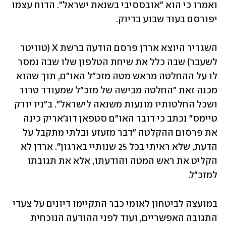
ואמרו כי הוא "אובססיבי בשנאת ישראל". הדוח עצמו 
יפורסם בעוד שבוע בדיוק. 
השגריר היוצא ארדן פרסם הודעה ברשת X (טוויטר 
לשעבר) שבה כלל את שיחת הטלפון שלו שבה נמסר 
לו על ההחלטה מראש מטה מזכ"ל האו"ם, תוך שהוא 
מכנה זאת "החלטה מבישה של מזכ"ל שמעודד טרור 
ושכל החלטותיו מונעות משנאה לישראל". ב"ניו יורק 
טיימס" נכתב כי דובר האו"ם סטפאן דוג'אריק כינה 
את פרסום ההקלטה "דבר מזעזע ובלתי מתקבל על 
הדעת, שלא ראיתי בכל 25 שנותיי בארגון". ארדן לא 
הקליט את ראש המטה והודעתו, אלא את תגובתו 
למזכ"ל.
במועצה לביטחון לאומי כבר התקיימו דיונים על צעדי 
התגובה האפשריים, ועוד לפני ההודעה הנוכחית 