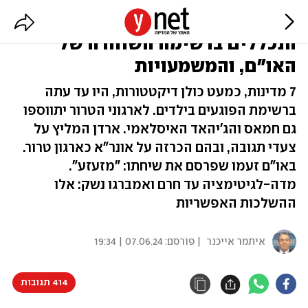
דיקטטורות, ארגוני טרור - וישראל:
הנכללים ברשימה השחורה של
האו"ם, והמשמעויות
7 מדינות, כמעט כולן דיקטטורות, היו עד עתה
ברשימת הפוגעים בילדים. לארגוני הטרור יתווספו
גם חמאס והג'יהאד האיסלאמי. ארדן המליץ על
צעדי תגובה, ובהם הכרזה על אונר"א כארגון טרור.
באו"ם זעמו שפרסם את שיחתו: "מזעזע".
מדה-לגיטימציה עד חרם ואמברגו נשק: אלו
ההשלכות האפשריות
איתמר אייכנר
| פורסם:
07.06.24 | 19:34
414 תגובות