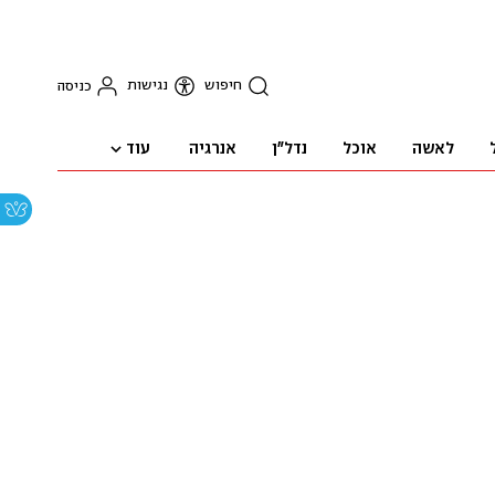
חיפוש
נגישות
כניסה
עוד
לאשה
אוכל
נדל"ן
אנרגיה