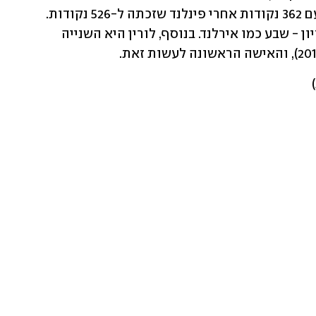
השיר "יוניקורן", סיימה במקום השלישי עם 362 נקודות אחרי פינלנד שזכתה ל-526 נקודות. 
שבדיה השוותה את שיא הזכיות באירוויזיון - שבע כמו אירלנד. בנוסף, לורין היא השנייה 