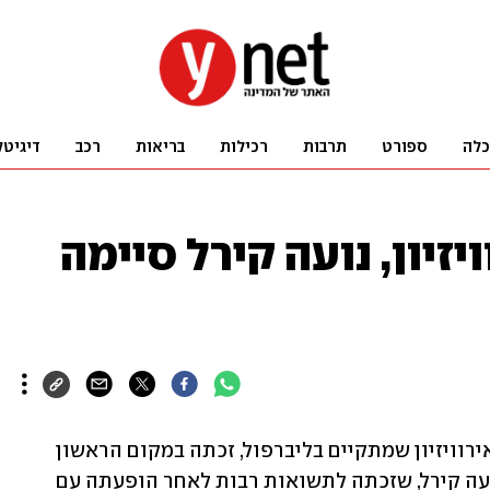
כלה
ספורט
תרבות
רכילות
בריאות
רכב
דיגיטל
זיון, נועה קירל סיימה
הזמרת לורין, שייצגה את שבדיה בגמר האירוויזיון שמתקיים בליברפול, זכתה במקום הראשון 
בתחרות עם 583 נקודות. נציגת ישראל נועה קירל, שזכתה לתשואות רבות לאחר הופעתה עם 