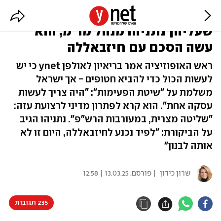
לפיד: סירבתי לדון על נקודות הגבול
שעליהן נתניהו מנהל מו"מ, הוא
עשה הסכם עם חיזבאללה
ראש האופוזיציה אמר בריאיון לאולפן ynet כי יש
לעשות הכול כדי להביא חטופים - אך ישראל
משלמת על "שיטת הפעימות": "היה צריך לעשות
עסקה אחת". הוא קרא לפתרון מדיני לרצועת עזה:
"שליטה מצרית, במעורבות הרש"פ". נתניהו הגיב
על הביקורת: "לפיד נכנע לחיזבאללה, היום זו לא
אותה לבנון"
שרון כידון
| פורסם:
13.03.25 | 12:58
235 תגובות