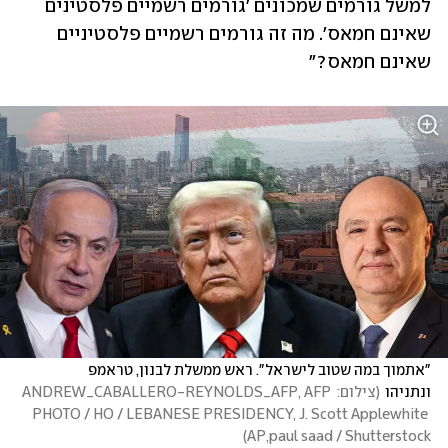
למשל גורמים שמכונים 'גורמים רשמיים פלסטינים 
שאינם חמאס'. מה זה גורמים רשמיים פלסטיניים 
שאינם חמאס?"
"אתמוך במה שטוב לישראל". ראש ממשלת לבנון, טראמפ 
ונתניהו
(
צילום: ANDREW_CABALLERO-REYNOLDS_AFP, AFP 
PHOTO / HO / LEBANESE PRESIDENCY, J. Scott Applewhite 
)
AP,paul saad / Shutterstock