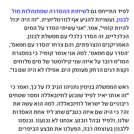
לפיד התייחס גם ל
שיחות ההסדרה שמתנהלות מול 
לבנון
, ועשויות להגיע אף לנורמליזציה. "זה היה יכול 
להיות קומי", אמר. "אני עשיתי הסדר על המים 
הכלכליים, זה הסדר כלכלי עם ממשלת לבנון, 
האמריקנים והצרפתים, והם צרחו 'הסדר עם חמאס', 
'הסדר עם חמאס'. למה אני אומר קומי? כי במסגרת 
המו"מ דובר על איזה שני קילומטר של מים מלוחים 
וקצת דגים הרחק מעומק הים. אפילו לא היה שם גז".
ראש הממשלה בנימין נתניהו הגיב לו על כך, ואמר כי 
"זה אותו יאיר לפיד שנכנע לחיזבאללה ומסר שטחים 
ריבוניים של ישראל לחיזבאללה. למה הוא עשה את 
זה? כי היה שם איזה כטב"ם שחג ליד אחת האסדות 
שלנו, ולפיד נבהל ונכנע. אנחנו לא נכנענו. נכנסנו 
ללבנון בעוצמה רבה, הפעלנו את מבצע הביפרים 