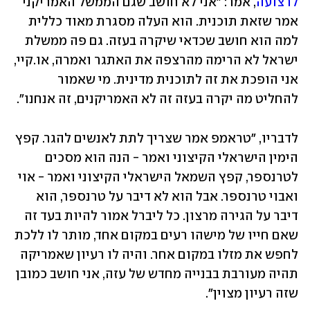
לרצועה
, אמר: "אני לא חושב שגם הממשל האמריקני 
אמר שזאת תוכנית. הוא העלה מסגרת מאוד כללית 
למה הוא חושב שכדאי שיקרה בעזה. גם פה ממשלת 
ישראל לא הרימה מהרצפה את האתגר ואמרה, או.קיי, 
אני הופכת את זה לתוכנית מדינית. מי שאמור 
להחליט מה יקרה בעזה זה לא האמריקנים, זה אנחנו".
לדבריו, "טראמפ אמר שצריך לתת לאנשים להגר. קפץ 
הימין הישראלי הקיצוני ואמר - הנה הוא מסכים 
לטרנספר, קפץ השמאל הישראלי הקיצוני ואמר - אוי 
ואבוי טרנספר. אבל הוא לא דיבר על טרנספר, הוא 
דיבר על הגירה מרצון. כל ליברל אמור להיות בעד זה 
שאם חייו של מישהו רעים במקום אחד, מותר לו ללכת 
לחפש את מזלו במקום אחר. והיה לו רעיון שאמריקה 
תהיה מעורבת בבנייה מחדש של עזה, אני חושב כמובן 
שזה רעיון מצוין". 