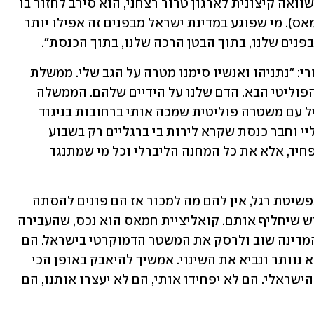
כשהמגישים העירו לוואטורי שמדובר בהשוואה קיצונית לארגון טרור רצחני, הוא סירב לחזור בו 
ואמר: "אני לא רואה הבדל בינה לבינם (חמאס). מי שפוגע במדינת ישראל מבפנים זה אפילו יותר 
פנים שלנו, בתוך הבטן הרכה שלנו, בתוך הכנסת".
ח"כ לזימי מסרה בתגובה לדבריו של ואטורי: "נתניהו ואנשיו סימנו מטרה על הגב שלי. ממשלת 
המשתמטים והמחדל מזמינים את הרצח הפוליטי הבא. הדם שלנו על הידיים שלהם. הממשלה 
הזאת סימנה על הגב שלי מטרה, זה התחיל עם משטרה פוליטית שמכה אותי ברחובות בניגוד 
לחסינות, המשיך בשר משפטים שאיים עליי וחבר כנסת שקרא לירות בי ברגליים רק בשבוע 
שעבר, ועכשיו זה. לא אותי הם מנסים להפחיד, אלא את כל המחנה הליברלי וכל מי שמתנגד 
לזימי אמרה עוד: "הליכוד הפך למאפיה בפשיטת רגל, אין להם מה למכור אז הם פונים להסתה 
ואלימות כנגד מי שהציבור הישראלי מבקש שיחליף אותם. קואליציית חמאס הוא נכס, שהעבירה 
מזוודות כסף לחמאס, מנסה להצית את המדינה שוב ולרסק את המשטר הדמוקרטי בישראל. הם 
לא בוחלים בדרכים לפרק אותנו ואנחנו לא נוותר ונביא את השינוי. אמשיך להיאבק באופן הכי 
נחרץ ונחוש למען מדינת ישראל והציבור הישראלי. הם לא יפחידו אותי, הם לא יעצרו אותנו, הם 