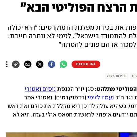
ת הרצח הפוליטי הבא"
פות את בכירת מפלגת הדמוקרטים: "היא יכולה
 להתמודד בישראל". לזימי לא נותרה חייבת:
למכור אז הם פונים להסתה"
164 תגובות
ים
בחירות 2026
סגן יו"ר הכנסת 
ניסים ואטורי
נגד ח"כ 
נעמה לזימי
 (הדמוקרטים). ואטורי אמר 
בריאיון ל"קול ברמה": "תראו את נעמה לזימי, כשהיא עולה לדוכן היא מקללת את כולם ואת ראש 
הממשלה. נעמה לזימי יכולה להתמודד אתם יודעים איפה? לראשות חמאס אולי בעזה. היא לא 