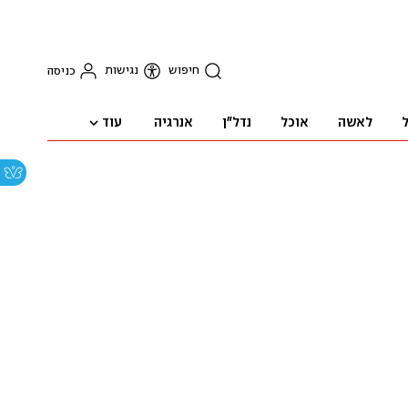
חיפוש
נגישות
כניסה
עוד
ל
לאשה
אוכל
נדל"ן
אנרגיה