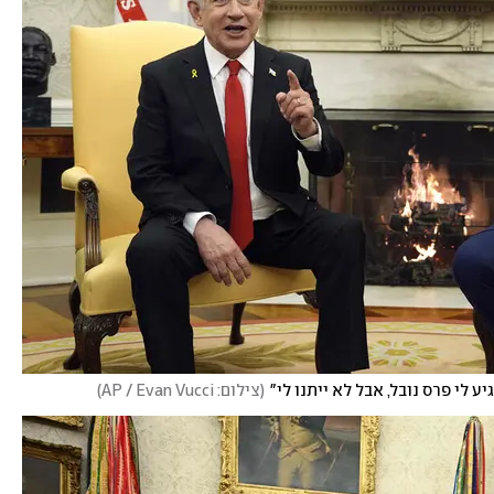
ע לי פרס נובל, אבל לא ייתנו לי"
(
צילום: AP / Evan Vucci
)