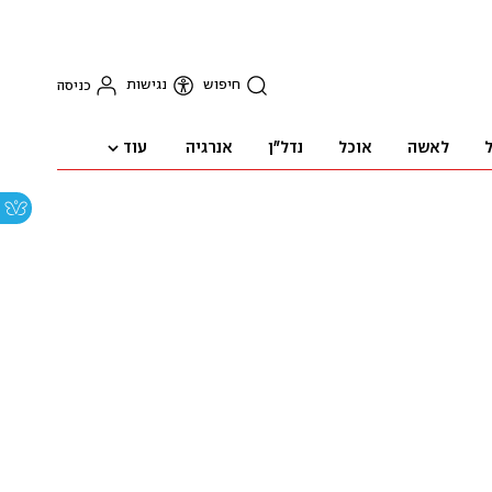
חיפוש
נגישות
כניסה
עוד
ל
לאשה
אוכל
נדל"ן
אנרגיה