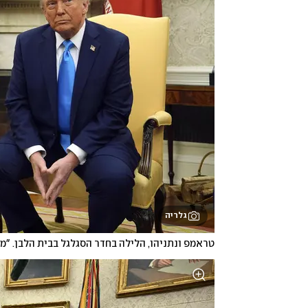
גלריה
טראמפ ונתניהו, הלילה בחדר הסגלגל בבית הלבן. "מגי