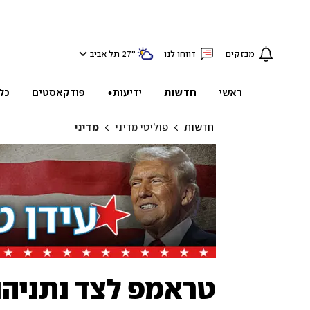
מבזקים
דווחו לנו
°
27
תל אביב
ראשי
חדשות
ידיעות+
פודקאסטים
כל
חדשות
פוליטי מדיני
מדיני
טראמפ לצד נתניהו: