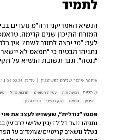
לתמיד
הנשיא האמריקני ורה"מ נועדים בבי
המזרח התיכון שנים קדימה. טראמפ 
לעד: "מי ירצה לחזור לשם? אין כלו
נתניהו הבטיח כי "חמאס לא יישאר 
"ננסה". וגם: תשובת הנשיא על תקי
|
איתמר אייכנר, שליחנו בוושינגטון
עודכן:
04.02.25 | 22:41
תגיות
רצועת עזה
עסקת חטופים
חרבות ברזל
סעו
איראן
חמאס
נשק גרעיני
הבית הלבן
פסגה "גורלית", שעשויה לעצב את פני ה