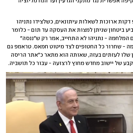
החטופים, דרך האיום האיראני ושאלת תקיפה אפשרית נגד מתקני הגרעין ועד הנורמליזציה 
בפתח המפגש בחדר הסגלגל ענה טראמפ דקות ארוכות לשאלות עיתונאים, כשלצידו נתניהו 
שענה גם הוא למעט מהן. בעוד טראמפ הביע ביטחון שניתן למצות את העסקה עד תום - כלומר 
להמשיך לשלב השני שלה שכולל את סיום המלחמה - נתניהו לא התחייב, אמר רק ש"ננסה" 
והבטיח לפעול למימוש כל מטרות המלחמה - שחרור כל החטופים לצד מיטוט חמאס. טראמפ גם 
שב והבטיח לקדם את תוכנית הרילוקיישן שלו לעזתים בעזה, שאותה הוא מתאר כ"אתר הריסה 
קבע של יישוב מחדש מחוץ לרצועה - עבור כל תושביה.