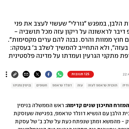
ת הלבן, במפגש "גורלי" שעשוי לעצב את פני
דיבר לראשונה על ריקון עזה מכל תושביה -
ם חוץ ממוות והרס. נבנה להם ערים מקסימות".
בעזה", ולא התחייב להמשיך לשלב ב' בעסקה:
פת מתקני הגרעין ועמדתו על מדינה פלסטינית
125 תגובות
דיה
תוכנית טראמפ לעזה
עזה
דונלד טראמפ
חטופים
בנימין נתניהו
מזרח התיכון שנים קדימה: 
ראש הממשלה בנימין 
נתניהו נועד הלילה (בין שלישי לרביעי) בבית הלבן עם הנשיא דונלד טראמפ, בפגישה שעוסקת 
בשלל נושאים קריטיים שעומדים על הפרק - מהמשא ומתן שנפתח כעת על שלב ב' של עסקת 