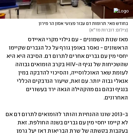
בחודש מאי: תרומות דם עבור פצועי אסון הר מירון
(
צילום: דוברות מד"א
)
מאז שנות השמונים - עם גילוי מקרי האיידס 
הראשונים - נאסר באופן גורף על כל הגברים שקיימו 
יחסי מין עם גברים אחרים לתרום דם. הסיבה היא היא 
שהשכיחות של נגיף ה-HIV בקרב הומואים גבוהה 
לעומת שאר האוכלוסייה, והסיכוי להדבקה במין 
אנאלי גבוה יותר. עם זאת, שיעור הנדבקים הכללי 
בנגיף ובהם גם מהקהילה הגאה ירד בעשורים 
האחרונים.
ב-2013 שונו ההנחיות והותר להומואים לתרום דם אם 
לא קיימו יחסי מין עם גברים בשנה החולפת. זאת 
בעקבות בקשתה של שרת הבריאות דאז יעל גרמן 