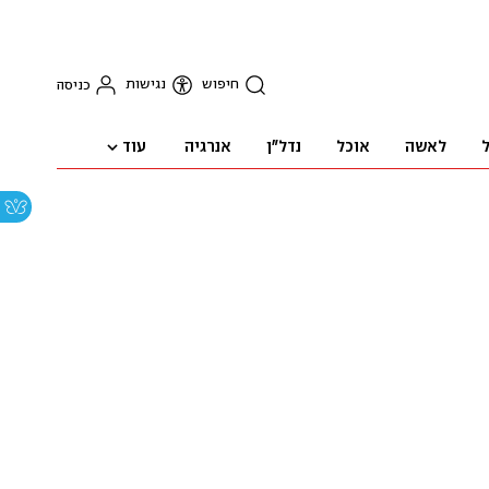
חיפוש
נגישות
כניסה
עוד
ל
לאשה
אוכל
נדל"ן
אנרגיה