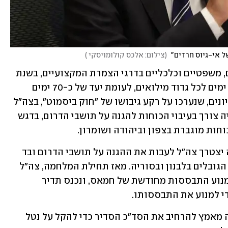
 אי-גיוס חרדים" 
(
צילום: אלכס קולומויסקי 
)
על פי הערכות שהוצגו בדיונים ביטחוניים, משפטיים וכלכליים בדרגי הצמרת המקצועיים, בשנת 
2026 יעמוד משך ימי המילואים על כ-110 ימים לכל גדוד מילואים, לעומת יעד של כ-70 ימים 
בשנת 2025. לדברי גורמים שהשתתפו בדיונים, שנערכו על רקע גיבושו של "חוק ביסמוט", בצה"ל 
סבורים כי גם עם סיום הלחימה בעזה, יהיה צורך בעיבוי הכוחות להגנה על תושבי הדרום, בדגש 
וחות מוגברת בצפון וביהודה ושומרון. 
לפי הערכות הצבא, גם לאחר נסיגה מעזה יצטרך צה"ל לעבות את ההגנה על תושבי הדרום ובד 
בבד לשמור על נוכחות מוגברת ביישובים הגובלים בלבנון ובסוריה. מאז תחילת המלחמה, צה"ל 
מגביר את אחיזתו ביהודה ושומרון כדי למנוע התבססות מחודשת של חמאס, ונכנס תדיר 
י למנוע את התבססותו.
בצה"ל מציינים כי בשנים האחרונות נעשה מאמץ להרחיב את הסד"כ הסדיר כדי להקל על נטל 