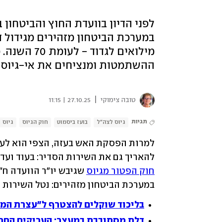
לפני הדיון בוועדת החוץ והביטחון 
מילואים לג
ההשתמטות ומנציחים את אי-גיוס 
|
טובה צימוקי
27.10.25 | 11:15
תגיות
גיוס לצה"ל
בועז ביסמוט
חוק הגיוס
גיוס
להאריך גם את השירות הסדיר: בעוד ועדת
חוק הפטור מגיוס
במערכת הביטחון מזהירים: נטל השירות על
בליכוד שוקלים להצטרף ל"עצרת המילי
דלת מסתובבת במעצר: העריקים החרדים 