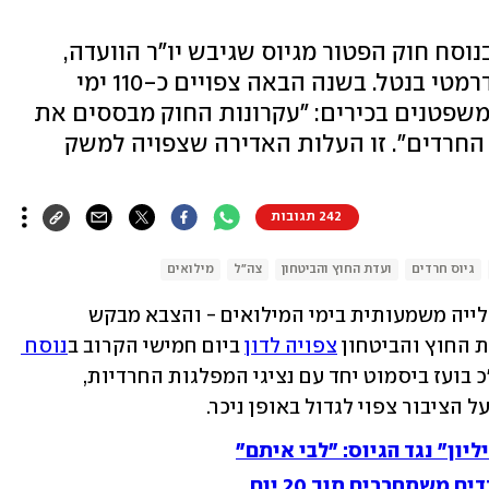
בנוסח חוק הפטור מגיוס שגיבש יו"ר הוועדה,
במערכת הביטחון מזהירים מגידול דרמטי בנטל. בשנה הבאה צפויים כ-110 ימי
דוד - לעומת 70 השנה. משפטנים בכירים: "עקרונות החוק מבססים את
החרדים". זו העלות האדירה שצפויה למשק
242 תגובות
גיוס חרדים
ועדת החוץ והביטחון
צה"ל
מילואים
למרות הפסקת האש בעזה, הצפי הוא לעלייה משמעותית בימי המילואים - והצבא מבקש 
 החוץ והביטחון 
צפויה לדון
 ביום חמישי הקרוב ב
נוסח 
 שגיבש יו"ר הוועדה ח"כ בועז ביסמוט יחד עם נציגי המפלגות החרדיות, 
 הציבור צפוי לגדול באופן ניכר.
ון" נגד הגיוס: "לבי איתם"
משתחררים תוך 20 יום