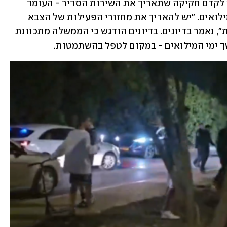
המילואים, אך המסקנה בדיונים היא שיש לקדם חקיקה שתאריך את השירות הסדיר - העומד 
כיום על 30 חודשים - לצד הארכת ימי המילואים. "יש להאריך את מחזורי הפעילות של הצבא 
ואת היקף הסד"כ הנדרש לצורך המשימות", נאמר בדיונים. בדיונים הודגש כי הממשלה מתכוונת 
 ימי המילואים - במקום לטפל בהשתמטות.