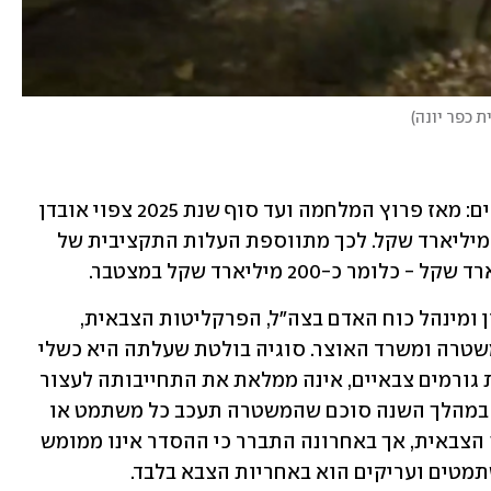
ת כפר יונה
)
משרד האוצר הציג בדיונים נתונים מדאיגים: מאז פרוץ המלחמה ועד סוף שנת 2025 צפוי אובדן 
הפעילות הכלכלית במשק להגיע לכ-130 מיליארד שקל. לכך מתווספת העלות התקציבית של 
בדיונים השתתפו גורמי משפט, אגף תכנון ומינהל כוח האדם בצה"ל, הפרקליטות הצבאית, 
המשטרה הצבאית, מינהל האוכלוסין, המשטרה ומשרד האוצר. סוגיה בולטת שעלתה היא כשלי 
האכיפה נגד משתמטים: המשטרה, לטענת גורמים צבאיים, אינה ממלאת את התחייבותה לעצור 
משתמטים ולהעבירם לצבא, כפי שסוכם. במהלך השנה סוכם שהמשטרה תעכב כל משתמט או 
עריק למשך זמן קצר עד להגעת המשטרה הצבאית, אך באחרונה התברר כי ההסדר אינו ממומש 
מטים ועריקים הוא באחריות הצבא בלבד.