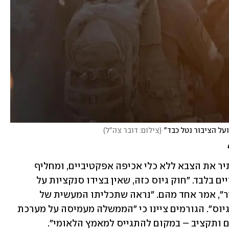
על הציבור נטל כבד"
(
צילום: דובר צה"ל
)
לדברי אותם גורמים, המתווה הנוכחי מותיר את הצבא ללא כלי אכיפה אפקטיביים, ומחליף 
סנקציות אישיות במניעת תקציבים מוסדיים בלבד. "חוק גיוס כזה, שאין בצידו סנקציות על 
הפרט, הוא חוק בלי שיניים - חוק על הנייר", אמר אחד מהם. "נראה שתכליתו המעשית של 
המתווה היא קניית זמן לקואליציה - בלי גיוס". הגורמים ציינו כי "הממשלה מעמיסה על מערכת 
ם ותקציב – במקום להתגייס למאמץ הלאומי".