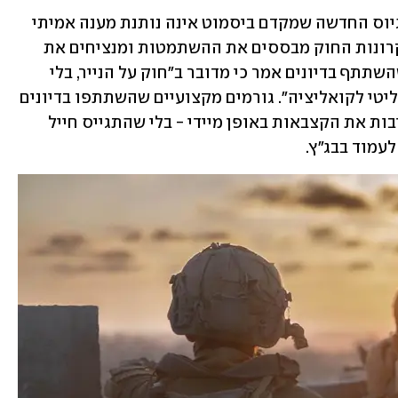
משפטנים בכירים הזהירו כי גם נוסחת הגיוס החדשה שמקדם ביסמוט אינה נותנת מענה אמיתי 
לצרכי כוח האדם של צה"ל. לדבריהם, "עקרונות החוק מבססים את ההשתמטות ומנציחים את 
המצב הקיים של אי-גיוס חרדים". גורם שהשתתף בדיונים אמר כי מדובר ב"חוק על הנייר, בלי 
סנקציות אישיות, שמטרתו לקנות זמן פוליטי לקואליציה". גורמים מקצועיים שהשתתפו בדיונים 
הוסיפו כי המתווה הנוכחי אף יחזיר לישיבות את הקצבאות באופן מיידי - בלי שהתגייס חייל 
לעמוד בבג"ץ.