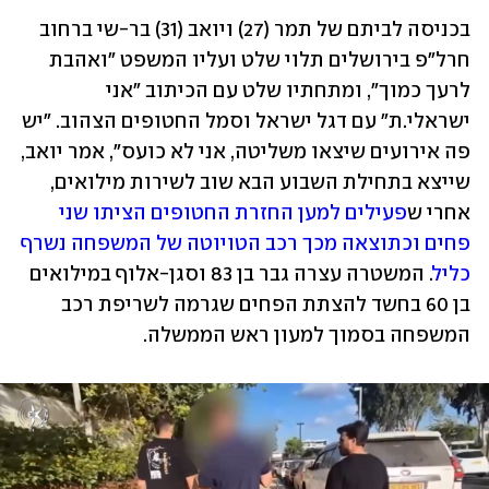
בכניסה לביתם של תמר (27) ויואב (31) בר-שי ברחוב 
חרל"פ בירושלים תלוי שלט ועליו המשפט "ואהבת 
לרעך כמוך", ומתחתיו שלט עם הכיתוב "אני 
ישראלי.ת" עם דגל ישראל וסמל החטופים הצהוב. "יש 
פה אירועים שיצאו משליטה, אני לא כועס", אמר יואב, 
שייצא בתחילת השבוע הבא שוב לשירות מילואים, 
אחרי ש
פעילים למען החזרת החטופים הציתו שני 
פחים וכתוצאה מכך רכב הטויוטה של המשפחה נשרף 
כליל
. המשטרה עצרה גבר בן 83 וסגן-אלוף במילואים 
בן 60 בחשד להצתת הפחים שגרמה לשריפת רכב 
המשפחה בסמוך למעון ראש הממשלה. 