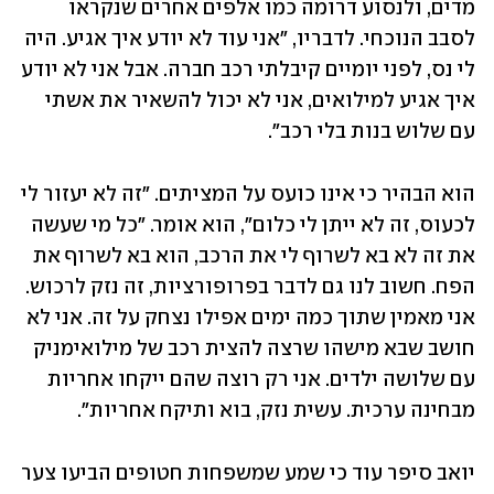
מדים, ולנסוע דרומה כמו אלפים אחרים שנקראו 
לסבב הנוכחי. לדבריו, "אני עוד לא יודע איך אגיע. היה 
לי נס, לפני יומיים קיבלתי רכב חברה. אבל אני לא יודע 
איך אגיע למילואים, אני לא יכול להשאיר את אשתי 
עם שלוש בנות בלי רכב".
הוא הבהיר כי אינו כועס על המציתים. "זה לא יעזור לי 
לכעוס, זה לא ייתן לי כלום", הוא אומר. "כל מי שעשה 
את זה לא בא לשרוף לי את הרכב, הוא בא לשרוף את 
הפח. חשוב לנו גם לדבר בפרופורציות, זה נזק לרכוש. 
אני מאמין שתוך כמה ימים אפילו נצחק על זה. אני לא 
חושב שבא מישהו שרצה להצית רכב של מילואימניק 
עם שלושה ילדים. אני רק רוצה שהם ייקחו אחריות 
מבחינה ערכית. עשית נזק, בוא ותיקח אחריות". 
יואב סיפר עוד כי שמע שמשפחות חטופים הביעו צער 