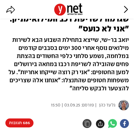
בן 83 וסא"ל במיל' חשודים בהצתה
שגרמה לשריפת רכב המילואימניק:
"אני לא כועס"
יואב בר-שי, שייצא בתחילת השבוע הבא לשירות
מילואים נוסף אחרי 300 ימים בסבבים קודמים
במלחמה, נשמע סלחני כלפי החשודים בהצתת
פחים שהובילה לשריפת רכבו במחאה בירושלים
למען החטופים: "אני רק רוצה שייקחו אחריות". על
משפחות חטופים שהתנצלו: "אנחנו אלה שצריכים
להצטער ולבקש סליחה"
גלעד כהן
| פורסם:
03.09.25 | 15:50
686 תגובות