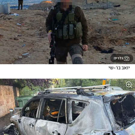
גלריה
יואב בר-שי