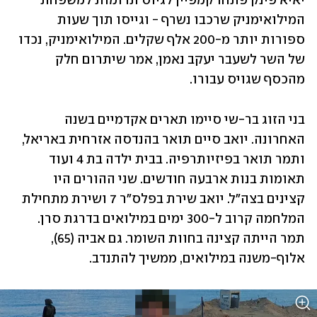
יאיא פינק פתחו קמפיין לגיוס תרומות למשפחת 
המילואימניק שרכבו נשרף - וגייסו תוך שעות 
ספורות יותר מ-200 אלף שקלים. המילואימניק, נכדו 
של השר לשעבר יעקב נאמן, אמר שיתרום חלק 
מהכסף שגויס עבורו. 
בני הזוג בר-שי סיימו תארים אקדמיים בשנה 
האחרונה. יואב סיים תואר בהנדסה אזרחית באריאל, 
ותמר תואר בפיזיותרפיה. בבית ילדה בת 4 ועוד 
תאומות בנות ארבעה חודשים. שני ההורים היו 
קצינים בצה"ל. יואב שירת בפלס"ר 7 ושירת מתחילת 
המלחמה קרוב ל-300 ימים במילואים בדרגת סרן. 
תמר הייתה קצינה בחוות השומר. גם אביה (65), 
אלוף-משנה במילואים, ממשיך להתנדב.