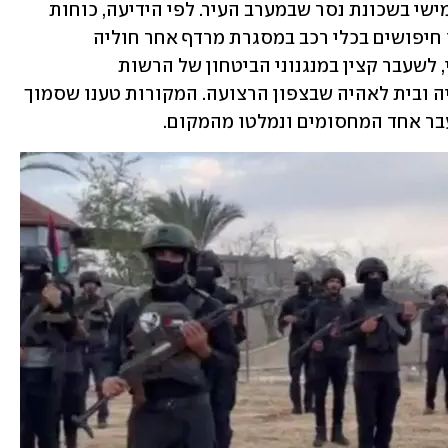
התקרית התרחשה בלילה שבין רביעי לחמישי בשכונת נסר שבמערב העיר. לפי הידיעה, כוחות 
ביטחון של חמאס פרסו מחסומים וביצעו חיפושים בכלי רכב במסגרת מרדף אחר חוליה 
המשתייכת למיליציה של אשרף אל-מנסי, לשעבר קצין במנגנוני הביטחון של הרשות 
הפלסטינית, שפועל בעיקר באזורי ג'באליה ובית לאהיה שבצפון הרצועה. המקורות טענו שסמוך 
בר אחד המחסומים ונמלטו מהמקום.