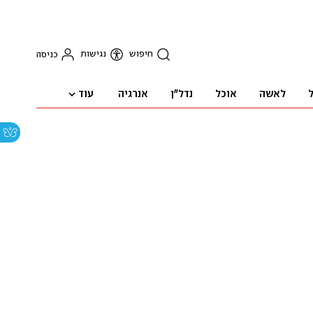
חיפוש
נגישות
כניסה
עוד
ל
לאשה
אוכל
נדל"ן
אנרגיה