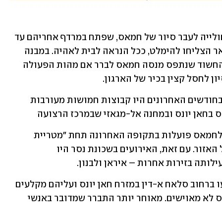
ביום חמישי בערב, נטען, ירו חברי אותה חולייה לעבר סיור של חמאס, שפתח במרדף אחריהם עד 
לבית שבו הסתתרו. אחד מהם נעצר והשאר הצליחו להימלט, ככל הנראה לבית לאהיה. במבנה 
נתפסו שני כלי נשק ותחמושת. בחקירת החשוד שנתפס מנסה חמאס לברר אם מהות הפעולה 
ון לחסל קצין בכיר של הארגון. 
לפי מקורות חמאס ששוחחו עם העיתון, בחודשים האחרונים היו קבוצות חמושות מעורבות 
ס בחאן יונס ובמחנה אל-מגאזי שבמרכז הרצועה
ברצועה טוענים שהמיליציות המתנגדות לחמאס פועלות בתקופה האחרונה תחת "מטריית 
הגנה" של כטב"מים של צה"ל שטסים מעל האזור. עם זאת, האירועים בשכונת נסר היו 
ותה בזירות אחרות – איראן ולבנון.
מוקדם יותר השבוע דווח על ג'יפים שנסעו ברחוב סלאח א-דין במזרח חאן יונס ועליהם מקלעים 
כבדים מסוג "דושקה", כשמעליהם כלי טיס לא מאוישים. מאוחר יותר התברר שמדובר באנשי 