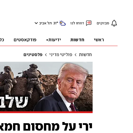
מבזקים
דווחו לנו
°
31
תל אביב
ראשי
חדשות
ידיעות+
פודקאסטים
כל
חדשות
פוליטי מדיני
פלסטינים
ירי על מחסום חמאס