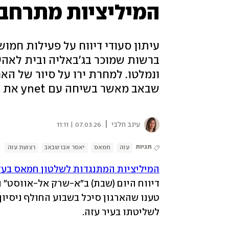
המיליציות מתרחבת
עיתון סעודי דיווח על פעילות חמו
ברשות שמוכר בג'באליה ובית לאהיה
ונמלטו. למחרת ירו על סיור של האר
שבאב מאשר בשיחה עם ynet את היוזמה בצפון הרצועה: "מדובר במהלך מוצלח"
|
עינב חלבי
07.03.26 | 11:11
תגיות
עזה
חמאס
יאסר אבו שבאב
רצועת עזה
המיליציות המתנגדות לשלטון חמאס בעז
לשליטתו בעיר עזה.