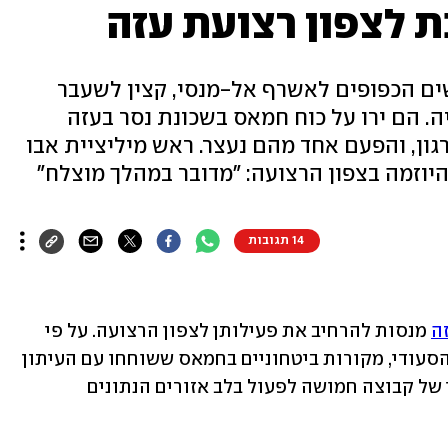
 לצפון רצועת עזה
שים הכפופים לאשרף אל-מנסי, קצין לשעבר
. הם ירו על כוח חמאס בשכונת נסר בעזה
גון, והפעם אחד מהם נעצר. ראש מיליציית אבו
14 תגובות
ה
 מנסות להרחיב את פעילותן לצפון הרצועה. על פי 
דיווח היום (שבת) ב"א-שרק אל-אווסט" הסעודי, מקורות ביטחוניים בחמאס ששוחחו עם העיתון 
טענו שהארגון סיכל בשבוע החולף ניסיון של קבוצה חמושה לפעול בלב אזורים הנתונים 