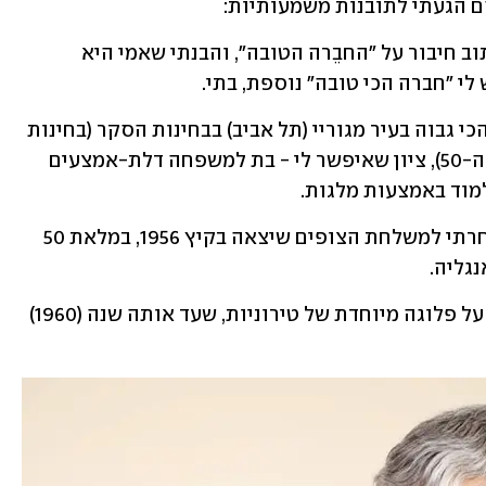
הם הגעתי לתובנות משמעותיות:
הרגע בכיתה ד' (או ה') שבו התבקשנו לכתוב חיבור על "החבֵרה הטובה", והבנתי שאמי היא 
לי "חברה הכי טובה" נוספת, בתי.
הרגע שבו התברר לי שקיבלתי את הציון הכי גבוה בעיר מגוריי (תל אביב) בבחינות הסקר (בחינות 
כניסה לתיכונים העירוניים באמצע שנות ה-50), ציון שאיפשר לי - בת למשפחה דלת-אמצעים 
למוד באמצעות מלגות.
הרגע שבו התבשרתי, בדואר ישראל, שנבחרתי למשלחת הצופים שיצאה בקיץ 1956, במלאת 50 
נגליה.
הרגע שבו נבחרתי, כקצינה צעירה, לפקד על פלוגה מיוחדת של טירוניות, שעד אותה שנה (1960) 