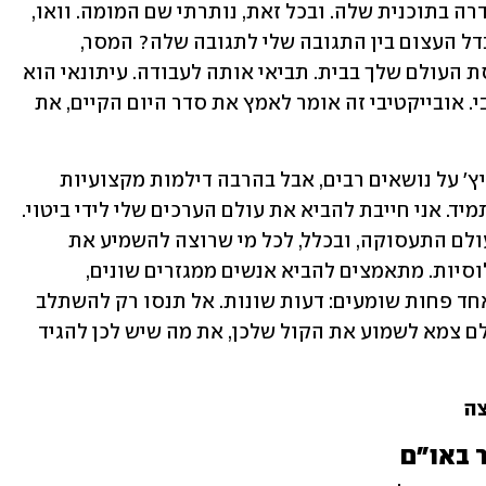
לומר אותם הדברים על כל פרסומת ששודרה בתוכנית שלה. ובכל זאת, נותרתי שם המומה. וואו, 
חשבתי לעצמי, מה זה היה? מה פשר ההבדל העצום בין התגובה שלי לתגובה שלה? המסר, 
מבחינתי, היה ברור: אל תשאירי את תפיסת העולם שלך בבית. תביאי אותה לעבודה. עיתונאי הוא 
לא רובוט, והוא לא יכול להיות אובייקטיבי. אובייקטיבי זה אומר לאמץ את סדר היום הקיים, את 
שנים רבות חלפו. לא הסכמתי עם יחימוביץ' על נושאים רבים, אבל בהרבה דילמות מקצועיות 
אמרתי לעצמי בחיוך: שיוויתי שלי לנגדי תמיד. אני חייבת להביא את עולם הערכים שלי לידי ביטוי. 
וזה גם המסר לנשים חרדיות שיוצאות לעולם התעסוקה, ובכלל, לכל מי שרוצה להשמיע את 
קולו: מדברים אצלנו המון על שילוב אוכלוסיות. מתאמצים להביא אנשים ממגזרים שונים, 
ממוצאים שונים, מדתות שונות. רק דבר אחד פחות שומעים: דעות שונות. אל תנסו רק להשתלב 
ולחזור הביתה בשלום. נסו להשפיע. העולם צמא לשמוע את הקול שלכן, את מה שיש לכן להגיד 
צה
 באו"ם