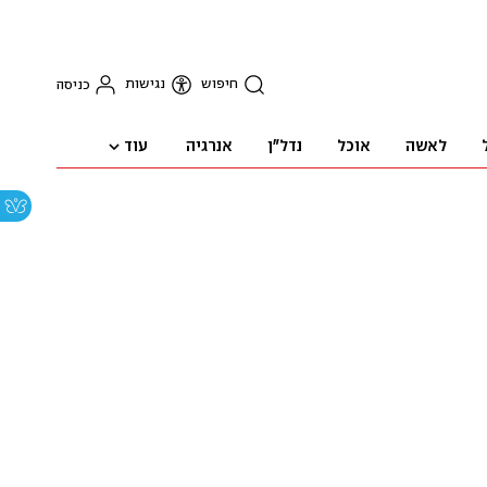
חיפוש
נגישות
כניסה
עוד
לאשה
אוכל
נדל"ן
אנרגיה