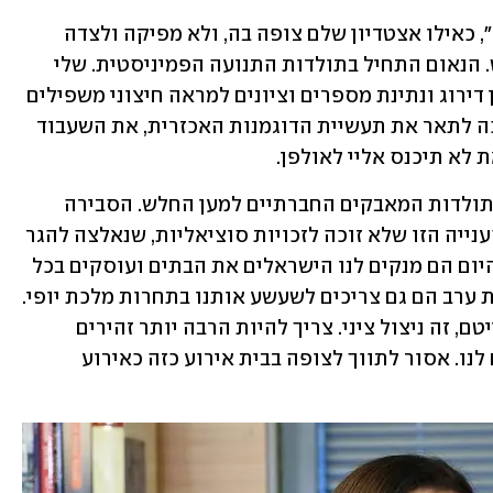
זה היה נאום "אני מאמין", או "אני מאשים", כאילו אצטדיון שלם צופה בה, ולא מפיקה ולצדה 
כתבת צעירה עם הלוויה מפוברקת בראש. הנאום התחיל בתולדות התנועה הפמיניסטית. שלי 
הסבירה שאישה אינה כלי ואינה חפץ, לכן דירוג ונתינת מספרים וציונים למראה חיצוני משפילים 
אותה ומוחקים את אישיותה. היא המשיכה לתאר את תעשיית הדוגמנות האכזרית, את השעבוד 
לא תיכנס אליי לאולפן.
זו הייתה רק ההתחלה. מכאן היא עברה לתולדות המאבקים החברתיים למען החלש. הסבירה 
שתחרות כזו, דווקא בקרב האוכלוסייה הענייה הזו שלא זוכה לזכויות סוציאליות, שנאלצה להגר 
כדי להתפרנס - היא אכזרית במיוחד. כל היום הם מנקים לנו הישראלים את הבתים ועוסקים בכל 
המלאכות שאנחנו לא רוצים לעשות, ולעת ערב הם גם צריכים לשעשע אותנו בתחרות מלכת יופי. 
יש פה השפלה כפולה, הסבירה. זה לא אייטם, זה ניצול ציני. צריך להיות הרבה יותר זהירים 
וביקורתיים בכל קשקוש יחצ"ני שמציעים לנו. אסור לתווך לצופה בבית אירוע כזה כאירוע 