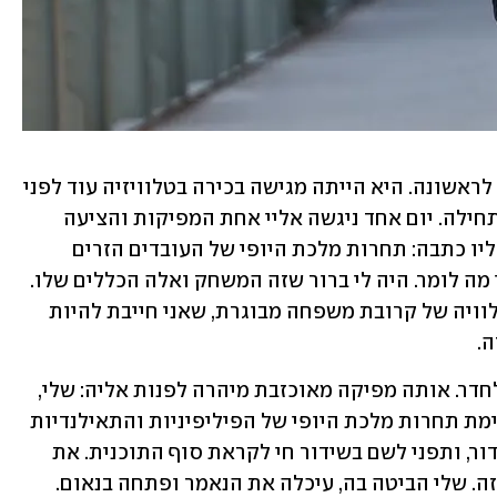
הייתי בת 21 כשפגשתי את שלי יחימוביץ' לראשונה. היא הייתה מגישה בכירה בטלוויזיה עוד לפני 
שעברה לפוליטיקה, ואני כתבת צעירה מתחילה. יום אחד ניגשה אליי אחת המפיקות והציעה 
אייטם שאצא לצלם למחרת כדי לעשות עליו כתבה: תחרות מלכת היופי של העובדים הזרים 
בדרום תל אביב. לא רציתי, אבל לא ידעתי מה לומר. היה לי ברור שזה המשחק ואלה הכללים שלו. 
פתאום שמעתי את עצמי ממציאה איזו הלוויה של קרובת משפחה מבוגרת, שאני חייבת להיות 
ה.
כמה שניות חלפו ושלי יחימוביץ' נכנסה לחדר. אותה מפיקה מאוכזבת מיהרה לפנות אליה: שלי, 
יש לך תוכנית מחר בערב, בדיוק כשמתקיימת תחרות מלכת היופי של הפיליפיניות והתאילנדיות 
בדרום תל אביב. אני מתאמת לך ניידת שידור, ותפני לשם בשידור חי לקראת סוף התוכנית. את 
כזה. שלי הביטה בה, עיכלה את הנאמר ופתחה בנאום.