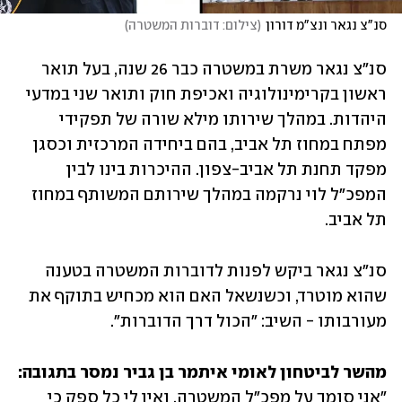
סנ"צ נגאר ונצ"מ דורון
(
צילום: דוברות המשטרה
)
סנ"צ נגאר משרת במשטרה כבר 26 שנה, בעל תואר 
ראשון בקרימינולוגיה ואכיפת חוק ותואר שני במדעי 
היהדות. במהלך שירותו מילא שורה של תפקידי 
מפתח במחוז תל אביב, בהם ביחידה המרכזית וכסגן 
מפקד תחנת תל אביב-צפון. ההיכרות בינו לבין 
המפכ"ל לוי נרקמה במהלך שירותם המשותף במחוז 
תל אביב. 
סנ"צ נגאר ביקש לפנות לדוברות המשטרה בטענה 
שהוא מוטרד, וכשנשאל האם הוא מכחיש בתוקף את 
מעורבותו - השיב: "הכול דרך הדוברות".
מהשר לביטחון לאומי איתמר בן גביר נמסר בתגובה: 
"אני סומך על מפכ"ל המשטרה, ואין לי כל ספק כי 