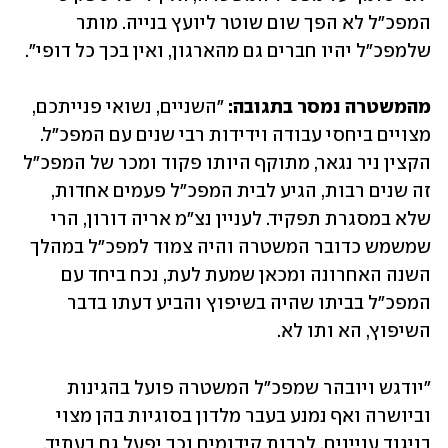
המפכ"ל לא הפך שום שוטר ליועץ בנייה. מותר 
שלמפכ"ל יהיו חברים גם מהארגון, ואין בכך כל דופי".
מהמשטרה נמסר בתגובה: 
"השניים, נשואי פנייתכם, 
מצויים ביחסי עבודה וידידות רבי שנים עם המפכ"ל. 
הקצין ניר נגאר, מתוקף היותו פקוד ומכר של המפכ"ל 
זה שנים רבות, הגיע לבית המפכ"ל פעמים אחדות, 
שלא במסגרת תפקיד. לעניין נצ"מ אריה דורון, הרי 
שמשמש כדובר המשטרה והיה צמוד למפכ"ל במהלך 
השנה האחרונה ומכאן שמעת לעת, נכח ביחד עם 
המפכ"ל בביתו שהיה בשיפוץ והביע דעתו בדבר 
השיפוץ, הא ותו לא. 
"יודגש ויובהר שמפכ"ל המשטרה פועל בהגינות 
וביושרה ואף נמנע בעבר מלדון בסוגיות בהן מצוי 
בניגוד עניינים, לרבות קידומים וכך יפעל גם בעתיד. 