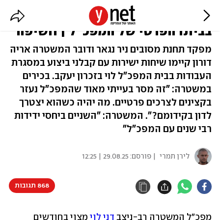
קציני משטרה הפכו ליועצי השיפוץ
בביתו הפרטי של המפכ"ל | חשיפה
מפקד תחנת מסובים ניר נגאר ודובר המשטרה אריה
דורון קיימו שיחות ישירות עם קבלני ביצוע במסגרת
העבודות בבית המפכ"ל לוי בזכרון יעקב. בכירים
במשטרה: "זה מסר בעייתי מאוד שהמפכ"ל נעזר
בקצינים לצרכים פרטיים. מה יהיה כשהוא יצטרך
לדון בקידומם?". המשטרה: "השניים ביחסי ידידות
רבי שנים עם המפכ"ל"
לירן תמרי
| פורסם:
29.08.25 | 12:25
868 תגובות
מפכ"ל המשטרה רב-ניצב 
דני לוי
 מצוי בחודשים 