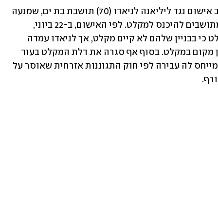
יחידת התביעות של המשטרה הגישה כתב אישום נגד ליליאנה לניאדו (70) תושבת בת ים, שמנעה 
בזמן אזעקות במהלך מבצע "עם כלביא" מתושבים להיכנס למקלט. לפי האישום, ב-22 ביוני, 
דיירים בבניין הסמוך ביקשו להיכנס למקלט כי בבניין שלהם לא קיים מקלט, אך לניאדו עמדה 
בכניסה ומנעה מהם להיכנס בטענה כי אין מקום במקלט. בסוף אף סגרה את דלת המקלט בעוד 
הדיירים נותרים מחוצה לו. כתב האישום מייחס לה עבירה לפי חוק התגוננות אזרחית שאוסר על 
רף.