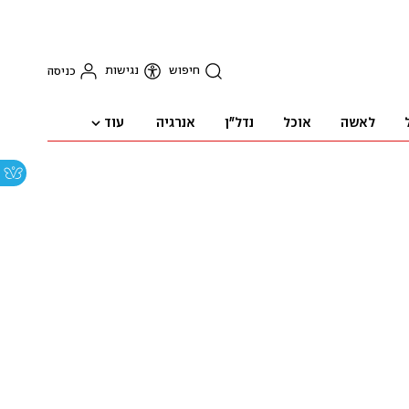
חיפוש
נגישות
כניסה
עוד
לאשה
אוכל
נדל"ן
אנרגיה