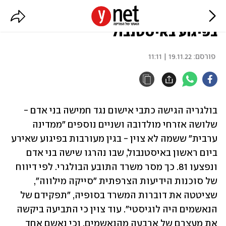
בולגריה: חמישה הואשמו במעורבות
בפיגוע באיסטנבול
פורסם:
19.11.22 | 11:11
בולגריה הגישה כתבי אישום נגד חמישה בני אדם - 
שלושה אזרחי מולדובה ושניים נוספים "ממדינה 
ערבית" ששמה לא צוין - בגין מעורבות בפיגוע שאירע 
ביום ראשון באיסטנבול, שבו נהרגו שישה בני אדם 
ונפצעו 81. כך מסר משרד התובע הבולגרי. לפי דיווח 
של סוכנות הידיעות הצרפתית "סייקה מילווה", 
שציטטה את דוברות המשרד בסופיה, "תפקידם של 
הנאשמים היה לוגיסטי". עוד צוין כי התביעה ביקשה 
את מעצרם של ארבעה מהנאשמים, וכי נאשם אחד 