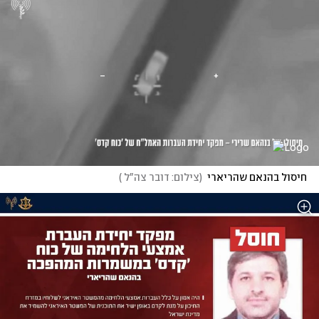
חיסול בהנאם שהריארי
(
צילום: דובר צה"ל 
)