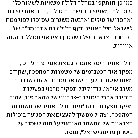
כמו כן, הותקפו במהלך הלילה משאיות לשיגור כלי 
טיס בלתי מאוישים ותשתיות טילים, בהם אתרי שיגור 
ואחסון של טילים וארבעה משגרים שסוכלו לפני מטח 
לישראל. חיל האוויר תקף הלילה גם אתרי מכ״ם של 
הכוחות הצבאיים של השלטון האיראני וסוללות הגנה 
אווירית.
חיל האוויר חיסל אתמול גם את אמין פור ג'ודכי, 
מפקד אגד הכטב"מים של משמרות המהפכה, שקידם 
מאות שיגורים לעבר ישראל ממרחב אהווז שבדרום 
מערב איראן. ג'ודי קיבל תפקיד מרכזי בפעילות 
היחידה אחרי חיסולו ב-13 ביוני של טהאר פור, שהיה 
מפקד מפקדת הכטב"מים בחיל האוויר של משמרות 
המהפכה. "צה״ל ממשיך להעצים את הפגיעה ביכולות 
הצבאיות של המשטר האיראני על מנת לשמור על 
ביטחון מדינת ישראל", נמסר. 