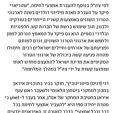
לפי צה"ל, בנוסף להעברת אמצעי לחימה, "שהריארי 
פיקד על העברת מאות מיליוני דולרים בשנה לארגוני 
הטרור השונים באמצעות קשריו הייחודים בטורקיה 
ולבנון, תוך שימוש ברשת של חברות קש, חלפנויות 
ובלדרי כספים. הוא גם פיקד על המאמץ הנרחב לממן 
ולחמש את ארגוני הטרור השונים, וגרם למותם 
ופציעתם של אזרחים וחיילים ישראלים רבים. חיסולו 
מהווה פגיעה קשה ביכולת של ארגוני הטרור 
המקיפים את מדינת ישראל להתעצם מחדש לאחר 
שנפגעו קשות על ידי צה״ל במהלך המלחמה". 
דני (דניס) סיטרינוביץ', חוקר בכיר בתוכנית איראן 
במכון למחקרי ביטחון הלאומי ולשעבר ראש ענף 
איראן בחטיבת המחקר של אמ"ן, אמר בעבר ל-ynet כי 
מטרת יחידה 190 היא "להעביר אמצעי לחימה בכל 
דרך ובכל אמצעי". בדרך למטרה זו, האיראנים יודעים 