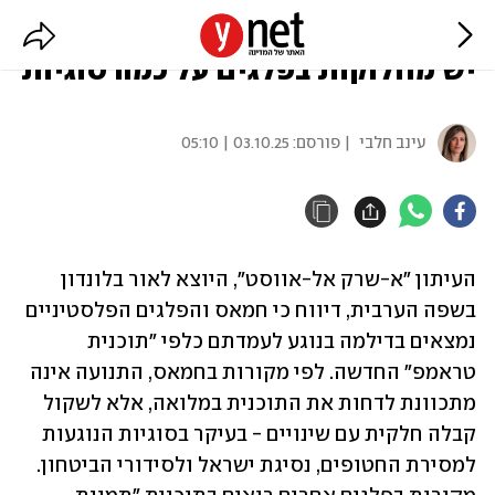
דיווח: חמאס ימסור תשובה בקרוב,
יש מחלוקות בפלגים על כמה סוגיות
עינב חלבי
| פורסם:
03.10.25 | 05:10
העיתון "א-שרק אל-אווסט", היוצא לאור בלונדון 
בשפה הערבית, דיווח כי חמאס והפלגים הפלסטיניים 
נמצאים בדילמה בנוגע לעמדתם כלפי "תוכנית 
טראמפ" החדשה. לפי מקורות בחמאס, התנועה אינה 
מתכוונת לדחות את התוכנית במלואה, אלא לשקול 
קבלה חלקית עם שינויים - בעיקר בסוגיות הנוגעות 
למסירת החטופים, נסיגת ישראל ולסידורי הביטחון. 