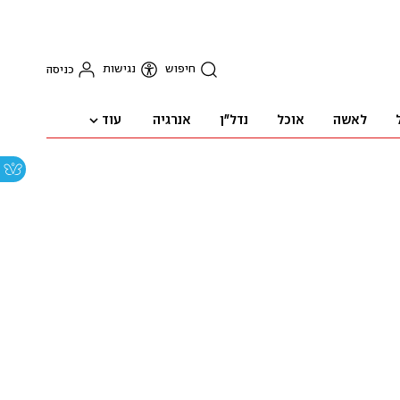
חיפוש
נגישות
כניסה
עוד
לאשה
אוכל
נדל"ן
אנרגיה