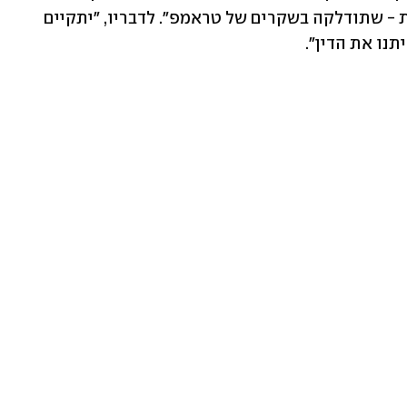
חסרת תקדים על הדמוקרטיה האמריקנית - שתודלקה בשקרים של טראמפ". לדבריו, "יתקיים 
נו את הדין".