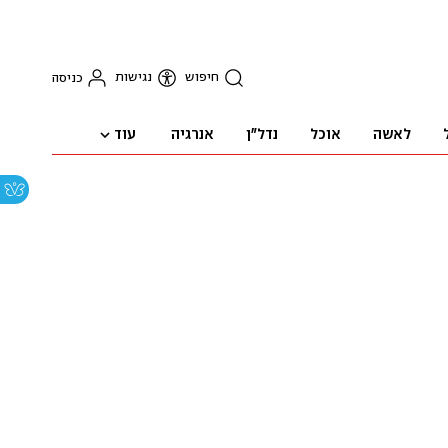
חיפוש
נגישות
כניסה
עוד
לאשה
אוכל
נדל"ן
אנרגיה