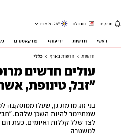
מבזקים
דווחו לנו
°
28
תל אביב
ראשי
חדשות
ידיעות+
פודקאסטים
כל
חדשות
חדשות בארץ
כללי
עולים חדשים מרוס
"זבל, טינופת, אש
שמתיימר להיות השכן שלהם. "חבל
לצד שלל קללות ואיומים. כעת הם 
למשטרה