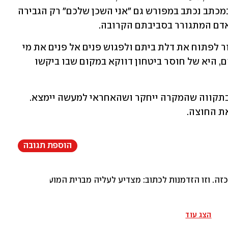
שמלווה אותם כעת היא פחד. העובדה שבמכתב נכתב במפורש גם "אני השכן שלכם" רק הגבירה 
דם המתגורר בסביבתם הקרובה.
מאז גילוי המכתב, בני הזוג חוששים כאמור לפתוח את דלת ביתם ולפגוש פנים אל פנים את מי 
שעומד מאחורי האיום. התחושה, לדבריהם, היא של חוסר ביטחון דווקא במקום שבו ביקשו 
בני הזוג צפויים להגיש תלונה במשטרה, בתקווה שהמקרה ייחקר ושהאחראי למעשה יימצא. 
את החוצה.
הוספת תגובה
כזה. וזו הזדמנות לכתוב: מצדיע לעליה מברית המועצות לשעבר. שיבו
הצג עוד