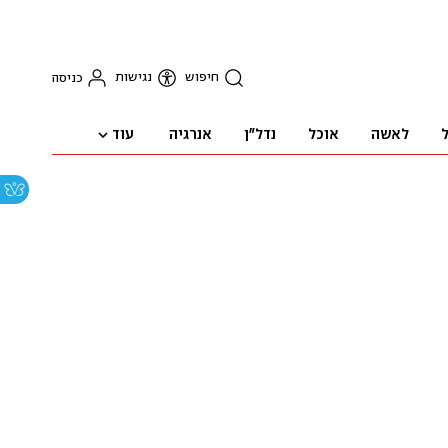
חיפוש
נגישות
כניסה
עוד
ל
לאשה
אוכל
נדל"ן
אנרגיה