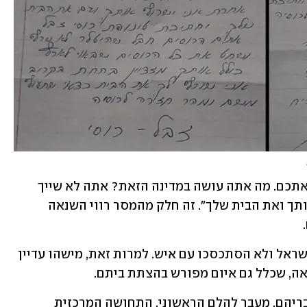
"טינופת רוסי זבל, חבל שהיטלר לא שרף אתכם. מה אתה עושה במדינה הזאת? אתה לא שייך 
לפה. תחזור לרוסיה, אחרת אני אשרוף אותך ואת הבית שלך". זה חלק מהמסר רווי השנאה 
בני הזוג חיים לדבריהם בשקט, עובדים בישראל ולא הסתכסכו עם איש. למרות זאת, מישהו עדיין 
אה, שכלל גם איום מפורש בהצתת ביתם.
המכתב הותיר את בני הזוג מזועזעים. לדבריהם, מעבר להלם הראשוני, התחושה המרכזית 