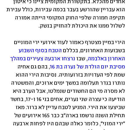
אחדים מהכלא. בתקשורת המקומית ציינו כי איטון 
הוא עבריין שהורשע בעבר בכמה עבירות, כולל עבירת 
תקיפה חמורה שלפי החוק המקומי הייתה אמורה 
לשלול ממנו את היכולת להחזיק בנשק. 
הירי במיין מצטרף כאמור לעוד אירועי ירי המוניים 
בשבועות האחרונים, בכללם 
הטבח בסוף השבוע 
האחרון באלבמה
, שבו 
נרצחו ארבעה צעירים במהלך 
מסיבת יום הולדת של נערה בת 16
, בהם גם אחיה 
שמת לפי העדויות בזרועותיה. נסיבות הירי ההוא 
נותרו בגדר תעלומה במשך ימים ארוכים, והמשטרה 
לא מסרה מי הם החשודים שנמלטו, אבל הערב היא 
הודיעה כי עצרה שני נערים, אחים בני 16 ו-17, בחשד 
שביצעו את הירי. המניע לטבח עדיין לא ברור. מאז 
תחילת השנה נרשמו בארה"ב כבר 165 אירועים של 
"ירי המוני", כלומר כאלה שבהם היו לפחות ארבעה 