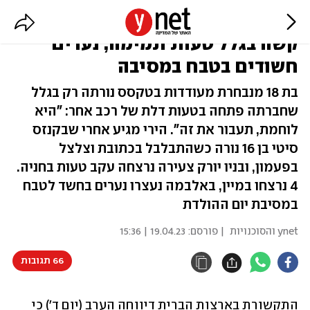
טירוף הירי בארה"ב: מעודדת במצב
קשה בגלל טעות תמימה; נערים
חשודים בטבח במסיבה
בת 18 מנבחרת מעודדות בטקסס נורתה רק בגלל
שחברתה פתחה בטעות דלת של רכב אחר: "היא
לוחמת, תעבור את זה". הירי מגיע אחרי שבקנזס
סיטי בן 16 נורה כשהתבלבל בכתובת וצלצל
בפעמון, ובניו יורק צעירה נרצחה עקב טעות בחניה.
4 נרצחו במיין, באלבמה נעצרו נערים בחשד לטבח
במסיבת יום ההולדת
ynet והסוכנויות
| פורסם:
19.04.23 | 15:36
66 תגובות
התקשורת בארצות הברית דיווחה הערב (יום ד') כי 