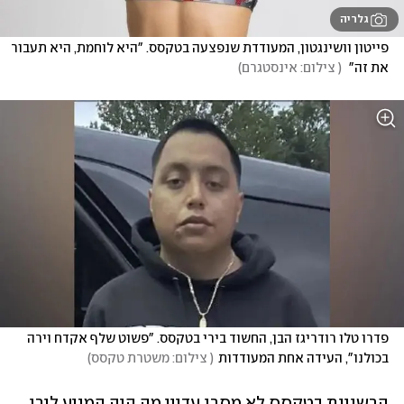
גלריה
פייטון וושינגטון, המעודדת שנפצעה בטקסס. "היא לוחמת, היא תעבור 
את זה" 
(
 צילום: אינסטגרם
)
פדרו טלו רודריגז הבן, החשוד בירי בטקסס. "פשוט שלף אקדח וירה 
בכולנו", העידה אחת המעודדות
(
 צילום: משטרת טקסס
)
הרשויות בטקסס לא מסרו עדיין מה היה המניע לירי 