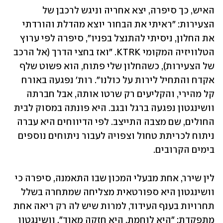
האיש, כך סיפרה, יצא אחריה וניגש לרכבן של 
הצעירות: "ראיתי את הבחור יוצא מהדלת והורדתי 
את החלון, ניסיתי להתנצל בפניו", סיפרה לפי ערוץ 
הטלוויזיה המקומי KTRK. "ואז בחצי הדרך (אל הרכב 
של הצעירות), כשהחלון שלי פתוח, הוא פשוט שלף 
אקדח והתחיל לירות על כולנו". רות' נפגעה באורח 
קל מהירי, והקליעים רק שרטו אותה, אבל חברתה 
וושינגטון נפגעה ברגל ובגב. היא פונתה במסוק לבית 
החולים, שם מצבה התייצב. לפי הדיווחים היא עברה 
ניתוח לכריתת טחול וצפויה לעבור ניתוחים נוספים 
בימים הקרובים. 
לין שירר, אחת מבעלי המכון שבו התאמנה, סיפרה כי 
וושינגטון היא ספורטאית מצליחה שמתחרה בשלל 
תחרויות בענף העידוד, למרות שיש לה רק ריאה אחת 
מתפקדת: "היא לוחמת, היא חזקה מאוד". וושינגטון 