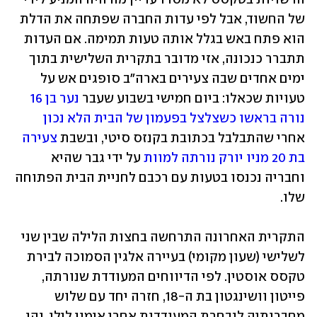
של החשוד, אבל לפי עדות החברה שפתחה את הדלת 
הוא פתח באש בגלל אותה טעות תמימה. אם העדות 
תתברר כנכונה, אזי מדובר בתקרית השלישית בתוך 
ימים אחדים שבה צעירים בארה"ב סופגים אש על 
טעויות שכאלו: ביום חמישי בשבוע שעבר 
נער בן 16 
נורה בראשו כשצלצל בפעמון של הבית הלא נכון
אחרי שהתבלבל בכתובת בקנזס סיטי, ובשבת 
צעירה 
בת 20 מניו יורק נורתה למוות
 על ידי גבר שהיא 
וחבריה נכנסו בטעות עם רכבם לחניית הבית הפתוחה 
שלו. 
התקרית האחרונה התרחשה בחצות הלילה שבין שני 
לשלישי (שעון מקומי) בעיירה אלגין הסמוכה לבירת 
טקסס אוסטין. לפי הדיווחים המעודדת שנורתה, 
פייטון וושינגטון בת ה-18, חזרה יחד עם שלוש 
מחברותיה לנבחרת המעודדות אחרי אימון לילי, והן 