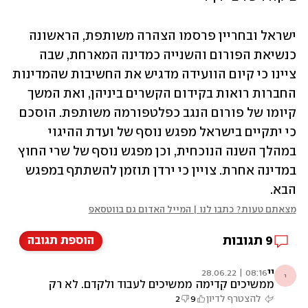
ישראל ובחריין פרסמו הצהרה משותפת, הראשונה 
כנשיאת הפורום והשנייה כמדינה המארחת, שבה 
ציינו כי קיום הוועידה מדגיש את החשיבות שהמדינות 
החברות רואות בקידום הקשרים ביניהן, ואת המשך 
קיומו של פורום הנגב כפלטפורמה משותפת. הוסכם 
כי יתקיים בישראל מפגש נוסף של ועדת ההיגוי 
במהלך השנה הנוכחית, וכן מפגש נוסף של שרי החוץ 
במדינה אחרת. צויין כי ירדן תוזמן להשתתף במפגש 
הבא. 
מצאתם טעות? כתבו לנו | המייל האדום גם בווטסאפ
9
תגובות
הוספת תגובה
יי
08:16 | 28.06.22
י
ממשיכים קדימה ממשיכים לעבוד ולקדם. לא רק
נתניהו יכול.
להצטרף לדיון
9
2