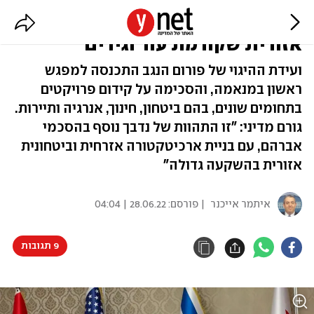
פורום הנגב התכנס בבחריין: "ברית
אזורית שקורמת עור וגידים"
ועידת ההיגוי של פורום הנגב התכנסה למפגש
ראשון במנאמה, והסכימה על קידום פרויקטים
בתחומים שונים, בהם ביטחון, חינוך, אנרגיה ותיירות.
גורם מדיני: "זו התהוות של נדבך נוסף בהסכמי
אברהם, עם בניית ארכיטקטורה אזרחית וביטחונית
אזורית בהשקעה גדולה"
איתמר אייכנר
| פורסם:
28.06.22 | 04:04
9 תגובות