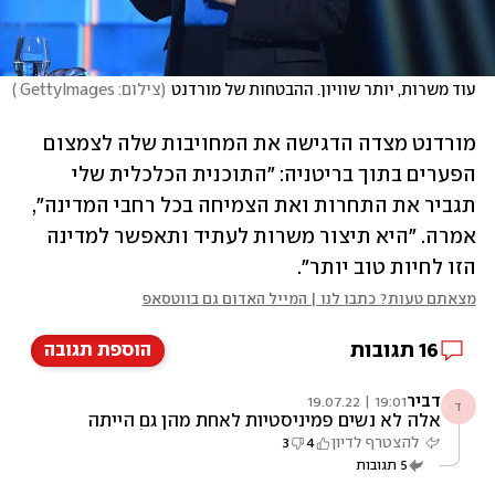
עוד משרות, יותר שוויון. ההבטחות של מורדנט
(
צילום: GettyImages 
)
מורדנט מצדה הדגישה את המחויבות שלה לצמצום 
הפערים בתוך בריטניה: "התוכנית הכלכלית שלי 
תגביר את התחרות ואת הצמיחה בכל רחבי המדינה", 
אמרה. "היא תיצור משרות לעתיד ותאפשר למדינה 
הזו לחיות טוב יותר".
מצאתם טעות? כתבו לנו | המייל האדום גם בווטסאפ
16
תגובות
הוספת תגובה
דביר
19:01 | 19.07.22
ד
אלה לא נשים פמיניסטיות לאחת מהן גם הייתה
התבטאות נגד טרנסג'נדרים. בקיצור זה לא אישה
להצטרף לדיון
4
3
פמיניסטיתצ שמאלנית אלא שמרנית
5
תגובות