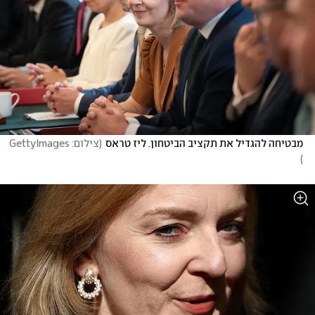
מבטיחה להגדיל את תקציב הביטחון. ליז טראס
(
צילום: GettyImages 
)