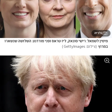
גלריה
מימין לשמאל: רישי סונאק, ליז טראס ופני מורדנט. השלושה שנשארו 
במרוץ
(
צילום: GettyImages 
)