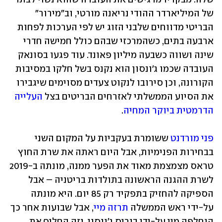
של המיליארדר ההודי נריאנה מורטי, וב"מירור" 
הבריטי מדווחים שלבני הזוג יש לפי הערכות לפחות 
ארבעה בתים, כשהמרכזי שבהם כולל חמישה חדרי 
שינה ושווה כשבעה מיליון פאונד. עוד פגעו בסונאק 
העובדה שכמו ג'ונסון הוא נקנס בשל חלקו במסיבות 
הקורונה, וכן סירובו לנקוט צעדים מסוימים שיגבירו 
את הסיוע הממשלתי לאזרחים הבריטים בצל 
העלייה 
הדרמטית ביוקר המחיה
.
פני מורדנט
 ששומרת בעקביות על המקום השני 
בבחירות הפנימיות, אבל היום ראתה את שרת החוץ 
טראס מצמצמת מאוד את הפער ממנה, מונתה ב-2019 
לשרת ההגנה הראשונה בתולדות בריטניה – אבל 
הספיקה להחזיק בתפקיד רק 85 יום. היא מונתה 
על-ידי ראש הממשלה 
תרזה מיי
, אבל שבועות אחר כך 
הוחלפה מיי על-ידי בוריס ג'ונסון, וזה החליף את 