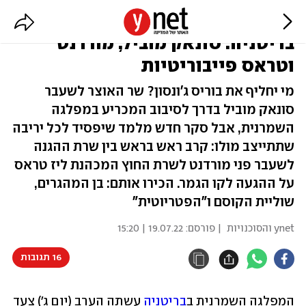
3 נותרו במרוץ לראשות ממשלת
בריטניה: סונאק מוביל, מורדנט
וטראס פייבוריטיות
מי יחליף את בוריס ג'ונסון? שר האוצר לשעבר
סונאק מוביל בדרך לסיבוב המכריע במפלגה
השמרנית, אבל סקר חדש מלמד שיפסיד לכל יריבה
שתתייצב מולו: קרב ראש בראש בין שרת ההגנה
לשעבר פני מורדנט לשרת החוץ המכהנת ליז טראס
על ההגעה לקו הגמר. הכירו אותם: בן המהגרים,
שוליית הקוסם ו"הפטריוטית"
ynet והסוכנויות
| פורסם:
19.07.22 | 15:20
16 תגובות
המפלגה השמרנית ב
בריטניה
 עשתה הערב (יום ג') צעד 