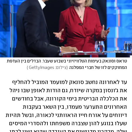
טראס וסונאק בעימות הטלוויזיוני בשבוע שעבר. הבדלים בין העדפת 
המחוקקים לזו של חברי המפלגה
(
צילום: GettyImages 
)
עד לאחרונה נחשב סונאק למועמד המוביל להחליף 
את ג'ונסון במקרה שיודח, גם הודות לאופן שבו ניהל 
את הכלכלה הבריטית בימי הקורונה, אבל בחודשים 
האחרונים התערער מעמדו, בין השאר בעקבות 
דיווחים על אורח חייו הראוותני לכאורה, ובשל תהיות 
שעלו בנוגע להון שצברה משפחתו ולהסדרי המיסים 
שלה. מבקריו מדגישים את העובדה שהוא נשוי לבתו 