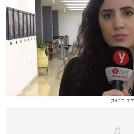
לום: נדב אב
)