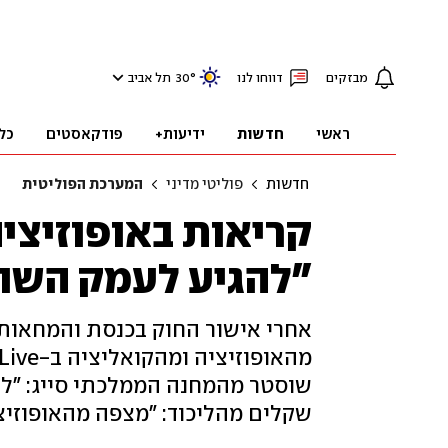
מבזקים
דווחו לנו
°
30
תל אביב
ראשי
חדשות
ידיעות+
פודקאסטים
כל
חדשות
פוליטי מדיני
המערכת הפוליטית
קריאות באופוזיציה
"להגיע לעמק השוו
אחרי אישור החוק בכנסת והמחאות
שוסטר מהמחנה הממלכתי סייג: "לא
שקלים מהליכוד: "מצפה מהאופוזיצי