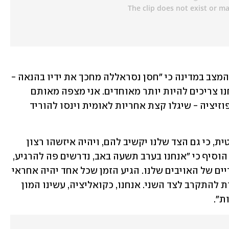
ח"כ אושר שקלים (הליכוד) אמר בעקבות המצב במדינה כי "חסן נסראללה מחכך את ידיו בהנאה - 
'הנה היהודים עושים לי את העבודה'. אנחנו צריכים להיות יותר מאוחדים. אני מצפה מאותם 
גורמים באופוזיציה - בעיקר מראשי האופוזיציה - שיגלו קצת אחריות לאומית וינסו להוריד 
לדברי שקלים, "זה יעזור גם מבחינה פוליטית, כי גם הצד שלנו יקשיב להם, ויהיה איזשהו רצון 
טוב להתקדם יחד בכל מיני נושאים". הוא הוסיף כי "אנחנו בערב תשעה באב, נדרשים פה להרגיע, 
לקרב לבבות. אנחנו לא צריכים לשחק לידיים של האויבים שלנו. הגיע הזמן שכל אחד יהיה אחראי 
על התחום שלו - להוריד את המתח, לנסות להתקרב לצד השני. אנחנו, כקואליציה, עשינו המון 
ת".