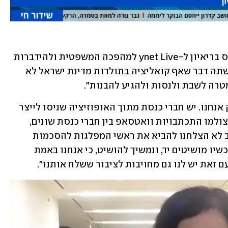
גם ח"כ אוהד טל (הציונות הדתית) התייחס בריאיון ל-ynet Live למהפכה המשפטית ולהידברות 
בין הצדדים. לדבריו, "הקואליציה שלנו עשתה דבר שאף קואליציה בתולדות מדינת ישראל לא 
רה לשבת ולנסות ולהגיע להבנות".
טל הוסיף כי "עשינו את הדבר הזה. לא רק אנחנו. יש חברי כנסת מתוך האופוזיציה שניסו לייצר 
הסכמות, עד לרגע האחרון, עוד במליאה. צולמו התכתבויות וואטסאפ בין חברי כנסת שונים, 
שהם בעצמם אומרים: 'ניסינו, לצערנו הרב לא הצלחנו להביא את ראשי המפלגות להסכמות 
בשום דבר'. אז אנחנו גם הושטנו יד, וגם עכשיו מושיטים יד, ונמשיך להושיט, כי אנחנו באמת 
ם זאת יש לנו גם מחויבות לציבור ששלח אותנו".