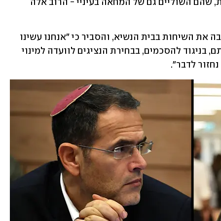
איתנו אחים - לא אלו שבפוזיציה פוליטית, שהם השוליים גם של המחאה בעיניי - הרוב אלה 
שוסטר התייחס גם לכך שהאופוזיציה עזבה את השיחות בבית הנשיא, והסביר כי "אנחנו עשינו 
דבר אחד פשוט - אמרנו תרגיעו. לא עמדתם, בניגוד להסכמים, בבחירת הנציגים לוועדה למינוי 
נחזור לדבר".