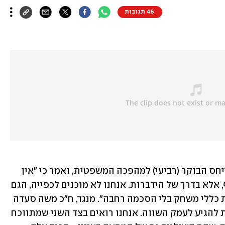
46 תגובות
ח"כ אלון שוסטר מהמחנה הממלכתי התייחס הבוקר (רביעי) למהפכה המשפטית, ואמר כי "אין 
דרך שבה אנחנו ניישב את העימות החריף, אלא בדרך של הידברות. אנחנו לא מוכנים לכפייה, הגם 
שהתעכבה. ראש הממשלה לא יכול לשנות כללי משחק בלי הסכמה רחבה". מנגד, ח"כ משה סעדה 
(הליכוד) ציין כי "חייבים לנהל שיח ולנסות להגיע לעמק השווה. אנחנו רואים בצד השני שמתווכח 