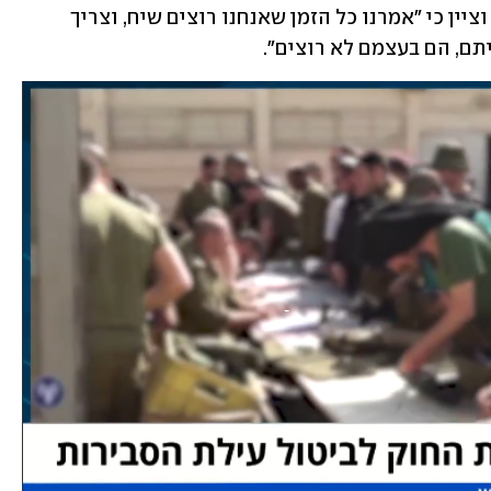
ש"כ וי"ש)". גם סעדה התייחס להידברות, וציין כי "אמרנו כל הזמן שאנחנו רוצים שיח, וצריך 
תם, הם בעצמם לא רוצים".