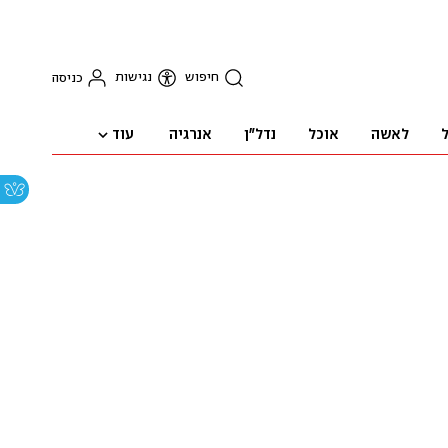
חיפוש
נגישות
כניסה
עוד
ל
לאשה
אוכל
נדל"ן
אנרגיה