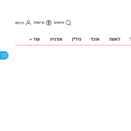
חיפוש
נגישות
כניסה
עוד
לאשה
אוכל
נדל"ן
אנרגיה