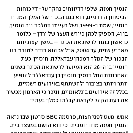
הנסיך חמזה, שלפי הדיווחים נחקר על-ידי כוחות 
הביטחון הירדניים, הוא בנם הבכור של המלך המנוח 
חוסיין, שמת ב-1999, ושל רעייתו המלכה נור. הנסיך, 
בן 41, הספיק לכהן כיורש העצר של ירדן – כלומר 
כראשון בתור לרשת את הכתר – במשך קצת יותר 
מארבע שנים, עד 2004, אבל אז הוא הודח לטובת בנו 
הבכור של המלך המכהן עבדאללה, חוסיין. כעת 
חוסיין בן ה-26 הוא המיועד לרשת את הכתר. בשנים 
האחרונות החל הנסיך חוסיין בן עבדאללה להופיע 
יותר ויותר בציבור ולהשתתף באירועים רשמיים, 
בכלל זה אירועים בינלאומיים, וניכר כי הארמון מכשיר 
את דעת הקהל לקראת קבלתו כמלך בעתיד.
אמש, מעט לפני חצות, פרסמה BBC סרטון שבו נראה 
הנסיך חמזה מדווח מביתו כי הוא הושם במעצר בית. 