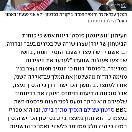
גלריה
המלך עבדאללה והנסיך חמזה. ביקורת בסרטון: "לא אני פגעתי באמון 
העם"
(
צילום: רויטרס
)
העיתון "וושינגטון פוסט" דיווח אמש כי כוחות 
הביטחון של ירדן עצרו שורה של בכירים בעבר ובהווה, 
ובראשם יורש העצר לשעבר הנסיך חמזה, בחשד 
שביצעו פעולות שנועדו "לערער את היציבות 
במדינה". ב"פוסט" דווח כי הנסיך חמזה נעצר בגין 
מזימה להדיח מהשלטון את המלך עבדאללה השני, 
אחיו למחצה. בהמשך הכחישה ירדן כי הנסיך נעצר, 
אבל סוכנות הידיעות רויטרס חיזקה את הדיווחים 
שלפיהם הוא נחקר, ומעט לפני חצות פרסמה רשת 
BBC 
סרטון שצילם הנסיך מתוך ביתו
, ובו הוא מכריז 
בעצמו כי הוא נתון במעצר בית. בסרטון הכחיש הנסיך 
חמזה כי היה חלק ממזימה כלשהי, ואמר כי הרשויות 