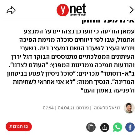
עיתוני ירדן בבוקר שאחרי: "איש
אינו מעל החוק"
עמאן הודיעה כי תעדכן בצהריים על המבצע
אתמול, שבו לפי דיווחים סוכלה מזימת הפיכה
ויורש העצר לשעבר הושם במעצר בית. בשערי
העיתונים הממלכתיים מתנוססים הבוקר דגל ירדן
והודעות תמיכה ממדינות המפרץ: "העולם לצדנו".
ב"א-דוסתור" מכריזים: "סוכל ניסיון לפגוע בביטחון
המדינה". הנסיך חמזה: "לא אני אחראי לשחיתות
ולפגיעה באמון העם"
דניאל סלאמה
| פורסם:
04.04.21 | 07:54
32 תגובות