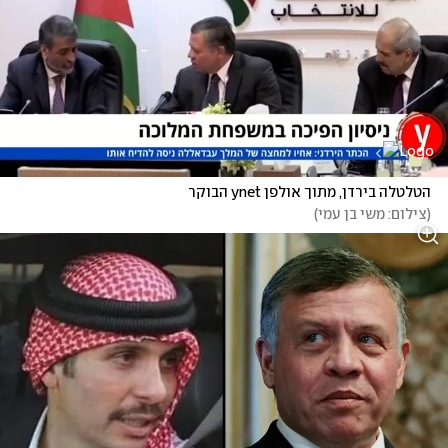
הטלטלה בירדן, מתוך אולפן ynet הבוקר
(
צילום: משי בן עמי
)