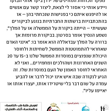
"מפקד הכוחות המזוינים של ירדן ביקר אותי הבוקר 
ויידע אותי כי אסור לי לצאת, ליצור קשר עם אנשים 
או להיפגש איתם כי בפגישות שנכחתי בהן – או 
בהתכתבויות ברשתות החברתיות בנוגע לביקורים 
שעשיתי – הייתה ביקורת על הממשלה או על המלך", 
נשמע הנסיך אומר בסרטון. בביקורת מרומזת אך 
ברורה על המלך עבדאללה הוא אומר בו: "אינני האדם 
שאחראי להתמוטטות הממשל, לשחיתות ולחוסר 
היכולת שנפוצים במוסדות הממשל שלנו ב-15 עד 20 
השנים האחרונות ושהולכים ומחמירים... ואני לא 
האחראי לחוסר האמון של העם במוסדות שלו. זה 
הגיע לנקודה שבה איש אינו יכול לדבר או להביע 
עמדה על שום דבר בלי שיטרידו אותו, יעצרו אותו או 
יאיימו עליו".