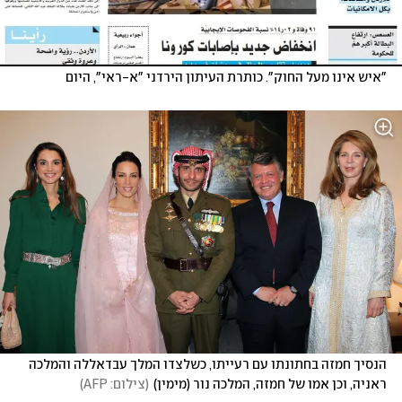
"איש אינו מעל החוק". כותרת העיתון הירדני "א-ראי", היום
הנסיך חמזה בחתונתו עם רעייתו, כשלצדו המלך עבדאללה והמלכה 
ראניה, וכן אמו של חמזה, המלכה נור (מימין)
(
צילום: AFP
)