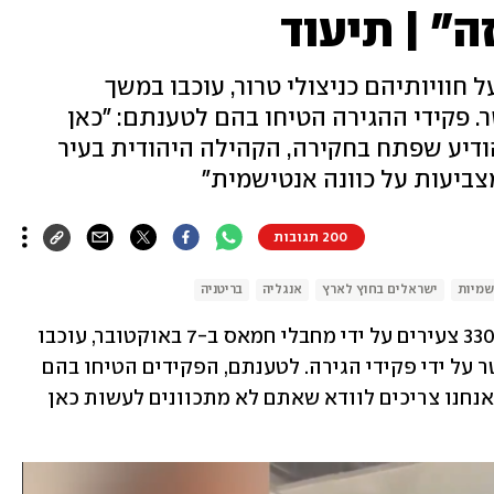
" | תיעוד
ל חוויותיהם כניצולי טרור, עוכבו במשך
 פקידי ההגירה הטיחו בהם לטענתם: "כאן
הודיע שפתח בחקירה, הקהילה היהודית בעיר
צביעות על כוונה אנטישמית"
200 תגובות
שמיות
ישראלים בחוץ לארץ
אנגליה
בריטניה
, שבה נרצחו 330 צעירים על ידי מחבלי חמאס ב-7 באוקטובר, עוכבו 
במשך שעתיים בנמל התעופה של מנצ'סטר על ידי פקידי הגירה. לטענתם, הפקידים הטיחו בהם 
בין השאר: "כאן אנחנו הבוס, לא אתם", ו"אנחנו צריכים לוודא שאתם לא מתכוונים לעשות כאן 