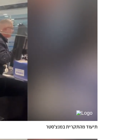
תיעוד מהתקרית במנצ'סטר