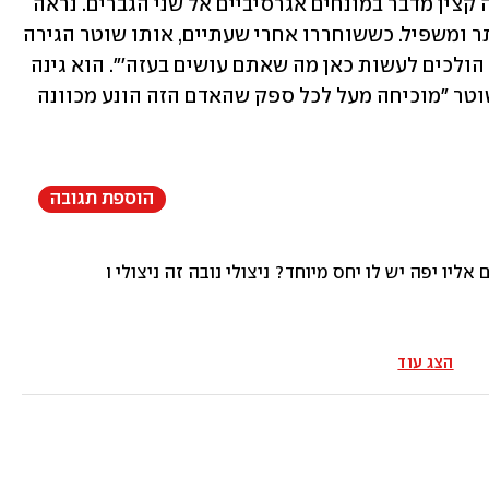
שהם ישראלים. ברשותנו סרטון שבו נראה קצין מדבר במונחים אגרסיביים אל שני הגברים. נראה 
שהם נעצרו, לא התווכחו, והטון היה מיותר ומשפיל. כששוחררו אחרי שעתיים, אותו שוטר הגירה 
אמר להם: 'היינו צריכים לוודא שאתם לא הולכים לעשות כאן מה שאתם עושים בעזה'". הוא גינה 
את המעצר, ואמר כי ההערה שהשמיע השוטר "מוכיחה מעל לכל ספק שהאדם הזה הונע מכוונה 
הוספת תגובה
 אליו יפה יש לו יחס מיוחד? ניצולי נובה זה ניצולי השואה החדש
הצג עוד