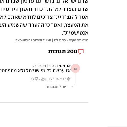
אנטישמית". 
מצאתם טעות? כתבו לנו | המייל האדום גם בווטסאפ
200
תגובות
אנונימי
00:24 | 26.03.24
אנ
אז עכשיו כל מי שניצול ולא מתייחסים
להצטרף לדיון
7
67
7
תגובות