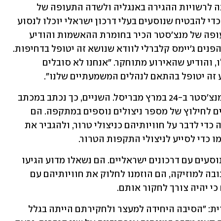
הקהילה היהודית במנצ'סטר הגישה תלונה לרשויות ההגירה באנגליה ולשדה התעופה של 
מנצ'סטר, ודרשה לפתוח בחקירה דחופה כדי להבטיח שנוסעים בעלי דרכון ישראלי יוכלו לנסוע 
ללא אפליה וללא עיכובים. צוות נמל התעופה של מנצ'סטר הכיר בחומרת ההאשמות והודיע 
שיפתח בחקירה. הקהילה גם קראה לשר הפנים ג'יימס קלברלי לוודא שנושא זה יטופל בדחיפות. 
הערב הוא הגיב לתקרית בחשבון ה-X שלו, והודיע שהאירוע מתוחקר. "אנחנו לא סובלים 
ע זה יטופל בהתאם לנהלים המשמעתיים שלנו".
שני הישראלים הגיעו לנמל התעופה של מנצ'סטר ב-24 במרץ מבריסל. השניים, כך נכתב במכתב 
התלונה של הקהילה היהודית, היו אחראים לחילוץ של מספר ניצולים נוספים במתקפה. הם 
סובלים מפוסט טראומה, והגיעו לבריטניה כדי לדבר על חוויותיהם כניצולי טרור, ולהגביר את 
 כדי לסייע לניצולי התקפות הטרור.
עם ההגעה, כשמשמר הגבול הבחין שהם נוסעים עם דרכונים ישראליים. הם נשאלו מדוע הגיעו 
למנצ'סטר. הם השיבו שכניצולי פסטיבל נובה למוזיקה, הם הוזמנו לחלוק את חוויותיהם עם 
י יהיה צורך לחקור אותם. 
עוד כתב מארק לוי, מנכ"ל הקהילה היהודית: "הסיבה היחידה למעצר ולחקירתם הייתה בגלל 