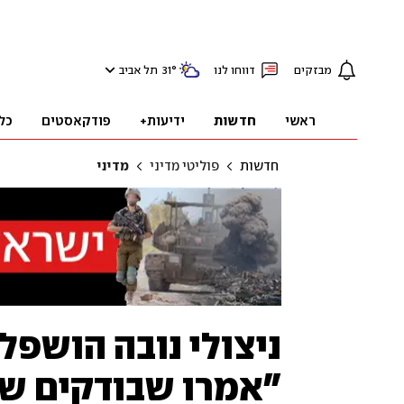
מבזקים
דווחו לנו
°
31
תל אביב
ראשי
חדשות
ידיעות+
פודקאסטים
כל
חדשות
פוליטי מדיני
מדיני
ניצולי נובה הושפל
"אמרו שבודקים של