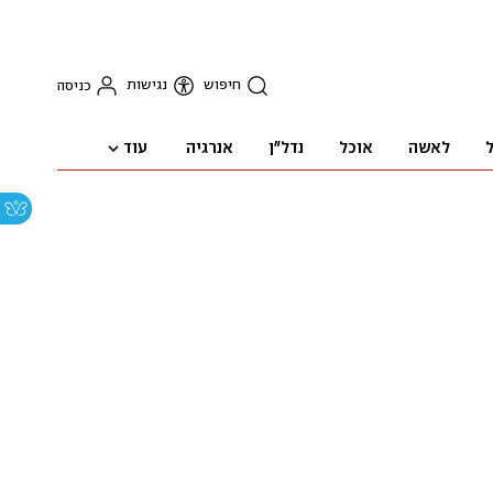
חיפוש
נגישות
כניסה
עוד
ל
לאשה
אוכל
נדל"ן
אנרגיה