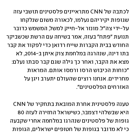
לכתבה של CNN מתראיינים פלסטינים תושבי עזה 
שגופות יקיריהם נעלמו, לכאורה משום שנלקחו 
על-ידי צה"ל. מונזר אל-חייק למשל, המשמש כדובר 
תנועת "פתח" בעזה, אמר בשיחה עם הרשת שכשביקר 
החודש בבית הקברות שייח רדואן כדי לפקוד את קבר 
בתו דינה, שנהרגה במלחמת צוק איתן ב-2014, לא 
מצא את הקבר, ואחר כך גילה שגם קבר סבתו נעלם: 
"כוחות הכיבוש הרסו ורמסו אותם. המראות 
מחרידים. אנחנו רוצים שהעולם יתערב ויגן על 
האזרחים הפלסטינים".
טענה פלסטינית אחרת המובאת בתחקיר של CNN 
היא שבשלהי דצמבר, כשישראל החזירה לעזה 80 
גופות של פלסטינים שנהרגו במלחמה אחרי שקבעה 
כי לא מדובר בגופות של חטופים ישראלים, הגופות 