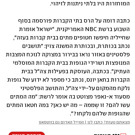
המוחזרות היו בלתי ניתנות לזיהוי.
כתבה דומה על הרס בתי הקברות פורסמה בסוף 
השבוע ברשת NBC האמריקנית. "ישראל אומרת 
שחייליה חיפשו חטופים מתים בבית קברות בעזה", 
נכתב בכותרת, ובכותרת המשנה צוין: "תושבים 
פלסטינים באזור נראו בבירור במצוקה לנוכח המצבות 
המנופצות ושרידי הגופות בבית הקברות המוסלמי 
העתיק". בכתבה, העוסקת בפעילות צה"ל בבית 
הקברות בחאן יונס, נכתב כי מספר לא ידוע של גופות 
נלקח מהמקום על-ידי צה"ל, והתושב הפלסטיני 
מסעוד א-נאפר מצוטט בה אומר לרשת: "מה המתים 
עשו להם? זו שְממה – מה יש כאן? במה חטאו המתים 
שהגופות שלהם נלקחו?".
מצאתם טעות? כתבו לנו | המייל האדום גם בווטסאפ