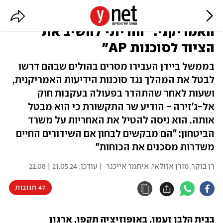
הזיגזג של קרעי, לאחר הזעם
האמריקני: "הוריתי להשיב את
הציוד לסוכנות AP"
בממשל ביידן העבירו מסרים בהולים שבהם דרשו
לבטל את המהלך נגד סוכנות הידיעות האמריקנית,
ושעות לאחר שהתהדר בפעולה בעקבות חוק
אל-ג'זירה - הודיע שר התקשורת כי הוא מבטל
אותה. הוא ניסה להטיל את האחריות על משרד
הביטחון: "הם מבקשים לבחון אם השידורים החיים
משדרות מסכנים את הכוחות"
רן בוקר
,
מורן אזולאי
,
איתמר אייכנר
| עודכן:
21.05.24 | 22:08
47 תגובות
בבית הלבן זעמו, באופוזיציה תקפו, ארגון 