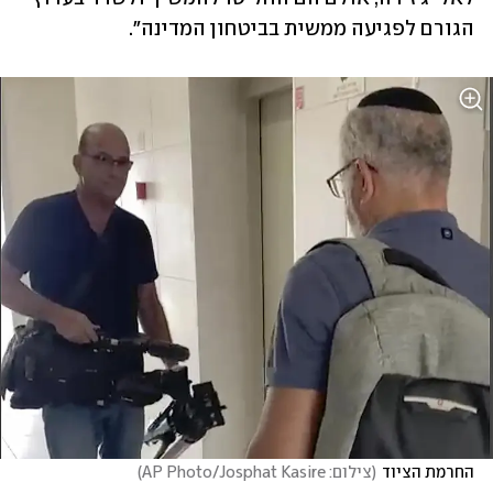
הגורם לפגיעה ממשית בביטחון המדינה".
החרמת הציוד
(
צילום: AP Photo/Josphat Kasire
)