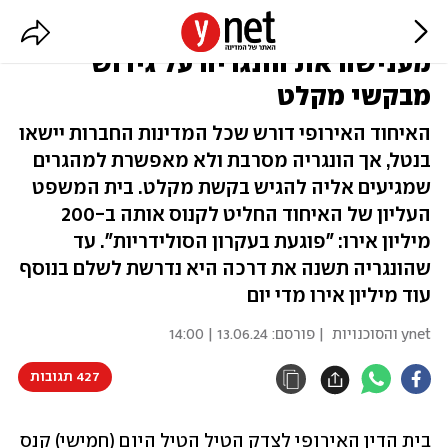
קנס של מיליון אירו ביום: אירופה
מענישה את הונגריה על גירוש
מבקשי מקלט
האיחוד האירופי דורש שכל המדינות החברות יישאו
בנטל, אך הונגריה מסרבת ולא מאפשרת למהגרים
שמגיעים אליה להגיש בקשת מקלט. בית המשפט
העליון של האיחוד החליט לקנוס אותה ב-200
מיליון אירו: "פוגעת בעקרון הסולידריות". עד
שהונגריה תשנה את דרכה היא נדרשת לשלם בנוסף
עוד מיליון אירו מדי יום
ynet והסוכנויות
| פורסם:
13.06.24 | 14:00
427 תגובות
בית הדין האירופי לצדק הטיל הטיל היום (חמישי) קנס 