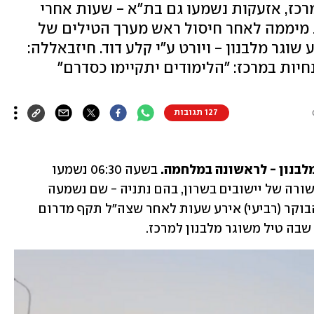
רכז, אזעקות נשמעו גם בת"א - שעות אחרי
 מיממה לאחר חיסול ראש מערך הטילים של
שוגר מלבנון - ויורט ע"י קלע דוד. חיזבאללה:
נחיות במרכז: "הלימודים יתקיימו כסדרם"
127 תגובות
לבנון - לראשונה במלחמה. 
בשעה 06:30 נשמעו 
אזעקות בתל אביב, גלילות, רמת גן, ועוד שורה של יישובים בשרון, בהם נתניה - שם נשמעה 
אזעקה לראשונה במלחמה. הירי מלבנון הבוקר (רביעי) אירע שעות לאחר שצה"ל תקף מדרום 
בה טיל משוגר מלבנון למרכז.