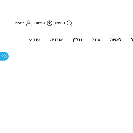
חיפוש
נגישות
כניסה
עוד
ל
לאשה
אוכל
נדל"ן
אנרגיה