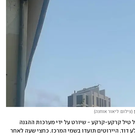
(
צילום: ליאור אוחנה
)
דובר צה"ל עדכן כי מדובר בשיגור אחד, של טיל קרקע-קרקע - שיורט על ידי מערכות ההגנה 
האווירית.  היירוט בוצע על ידי מערכת קלע דוד. היירוטים תועדו בשמי המרכז. כחצי שעה לאחר 