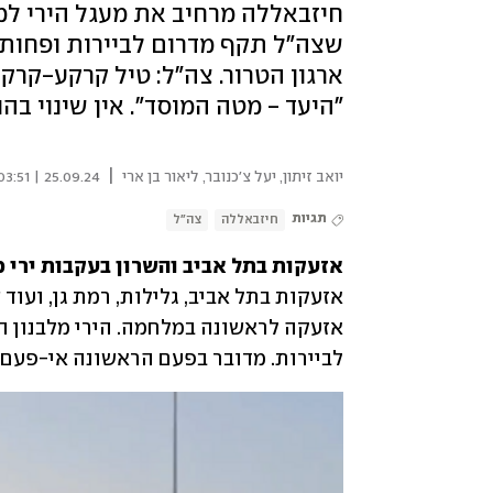
חיזבאללה מרחיב את מעגל הירי למ
שצה"ל תקף מדרום לביירות ופחות
ארגון הטרור. צה"ל: טיל קרקע-קרקע 
"היעד - מטה המוסד". אין שינוי בה
|
יואב זיתון
,
יעל צ'כנובר
,
ליאור בן ארי
25.09.24 | 03:51
תגיות
חיזבאללה
צה"ל
אזעקות בתל אביב והשרון בעקבות ירי מ
לביירות. מדובר בפעם הראשונה אי-פעם ש