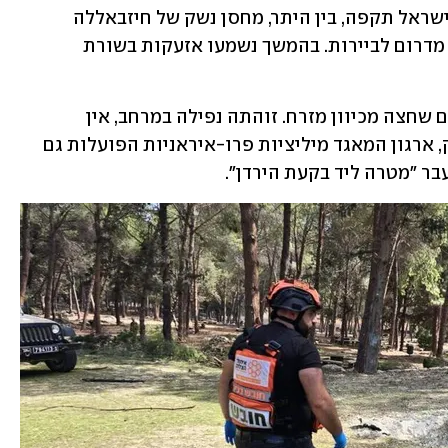
הסעודי "אל-חדת'" דווח מפי מקורות כי ישראל תקפה, בין היתר, מחסן נשק של חיזבאללה 
בעיירה אל-ג'יה בלבנון, כ-20 קילומטרים מדרום לביירות. בהמשך נשמעו אזעקות בשורת 
דובר צה"ל מסר לאחר מכן כי "זוהה כטב"ם שחצה מכיוון מזרח. זוהתה נפילה במרחב, אין 
נפגעים". ההתנגדות האיסלאמית בעיראק, ארגון המאגד מיליציות פרו-איראניות הפועלות גם 
בר "מטרה ליד בקעת הירדן".