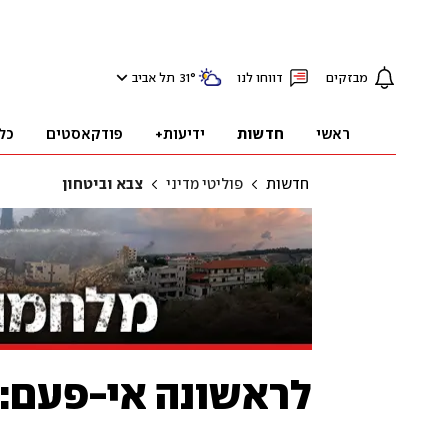
מבזקים
דווחו לנו
°
31
תל אביב
ראשי
חדשות
ידיעות+
פודקאסטים
כל
חדשות
פוליטי מדיני
צבא וביטחון
לראשונה אי-פעם: י