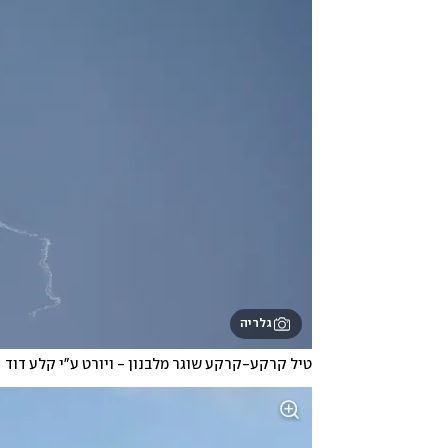
גלריה
טיל קרקע-קרקע שוגר מלבנון - ויורט ע"י קלע דוד