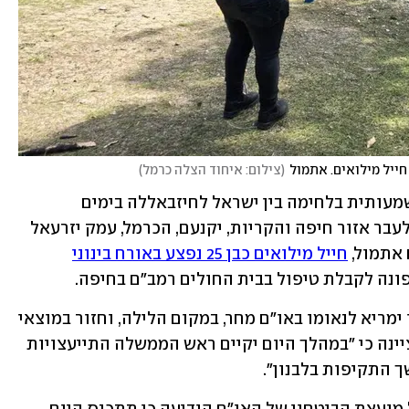
חייל מילואים. אתמול
(
צילום: איחוד הצלה כרמל
)
האזעקות הבוקר הגיעו לאחר הסלמה משמעותית בלחימה בין ישראל לחיזבאללה בימים 
האחרונים, במהלכה שוגרו מטחי רקטות לעבר אזור חיפה והקריות, יקנעם, הכרמל, עמק יזרעאל 
אתמול, 
חייל מילואים כבן 25 נפצע באורח בינוני
פונה לקבלת טיפול בבית החולים רמב"ם בחיפה.
לאור המצב, ראש הממשלה בנימין נתניהו ימריא לנאומו באו"ם מחר, במקום הלילה, וחזור במוצאי 
שבת. כך מסרה לשכת ראש הממשלה, שציינה כי "במהלך היום יקיים ראש הממשלה התייעצויות 
ך התקיפות בלבנון".