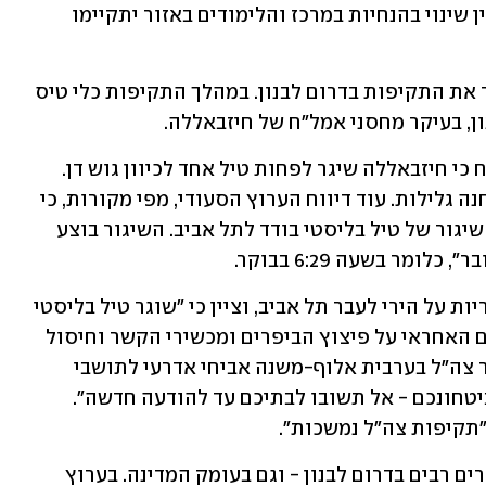
הירי, בפיקוד העורף עדכנו כי לפי שעה אין שינוי בהנחיות במרכז והלימודים באזור יתקיימו 
כשעתיים לאחר השיגור חידש חיל האוויר את התקיפות בדרום לבנון. במהלך התקיפות כלי טיס 
ן, בעיקר מחסני אמל"ח של חיזבאללה.
בערוץ הטלוויזיה הסעודי "אל-חדת'" דווח כי חיזבאללה שיגר לפחות טיל אחד לכיוון גוש דן. 
בנוסף, נטען בדיווח כי הטיל כוון לעבר מחנה גלילות. עוד דיווח הערוץ הסעודי, מפי מקורות, כי 
"חיזבאללה ניסה להעביר מסר באמצעות שיגור של טיל בליסטי בודד לתל אביב. השיגור בוצע 
ארגון הטרור חיזבאללה לקח בהמשך אחריות על הירי לעבר תל אביב, וציין כי "שוגר טיל בליסטי 
מסוג 'קאדר 1' לעבר מטה המוסד - המקום האחראי על פיצוץ הביפרים ומכשירי הקשר וחיסול 
הבכירים בארגון". לאחר השיגור פנה דובר צה"ל בערבית אלוף-משנה אביחי אדרעי לתושבי 
הכפרים בדרום לבנון, וקרא להם: "למען ביטחונכם - אל תשובו לבתיכם עד להודעה חדשה". 
במהלך הלילה נמשכו תקיפות צה"ל באזורים רבים בדרום לבנון - וגם בעומק המדינה. בערוץ 