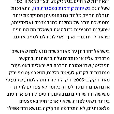
והאחרות של חיים בגיל זיקנה. ובצד כל אלה, כפי 
שעלה גם 
בשיחות קודמות במסגרת הזו
, התארכות 
תוחלת החיים מלווה גם בהופעתן המוקדמת יותר 
וממושכת יותר של מחלות כמו דמנציה ואלצהיימר, 
שמעלות בחריפות גדולה את השאלה מה הם חיים 
שראוי לחיותם – ואיך ראוי לתת לנו לסיים אותם.
בישראל זהו דיון ער מאוד כשזה נוגע למה שאנשים 
מדברים עליו או כותבים עליו ברשתות. בהקשר 
הפוליטי, שבו אמורה החברה הישראלית באמצעות 
מוסדותיה לקבוע לעצמה כללים, הוא כמעט מושתק. 
מאז חוקק ב-2005 חוק החולה הנוטה למות, שקבע כי 
אדם המוגדר נוטה למות, כלומר לא צפויים לו יותר 
משישה חודשי חיים גם בהינתן הטיפול הרפואי הטוב 
ביותר, רשאי לצוות שלא יוארכו חייו באמצעים 
מלאכותיים, לא התקדמה החקיקה בנושא הזה אפילו 