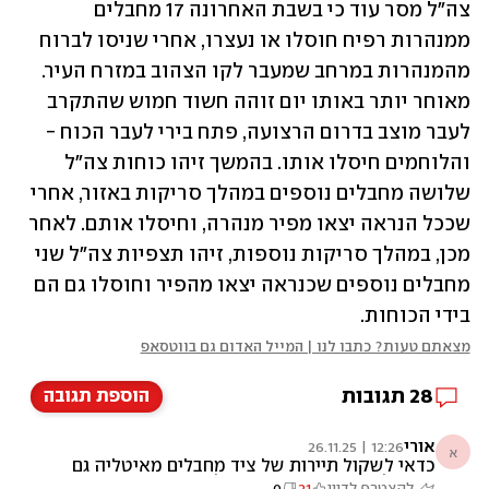
צה"ל מסר עוד כי בשבת האחרונה 17 מחבלים 
ממנהרות רפיח חוסלו או נעצרו, אחרי שניסו לברוח 
מהמנהרות במרחב שמעבר לקו הצהוב במזרח העיר. 
מאוחר יותר באותו יום זוהה חשוד חמוש שהתקרב 
לעבר מוצב בדרום הרצועה, פתח בירי לעבר הכוח - 
והלוחמים חיסלו אותו. בהמשך זיהו כוחות צה"ל 
שלושה מחבלים נוספים במהלך סריקות באזור, אחרי 
שככל הנראה יצאו מפיר מנהרה, וחיסלו אותם. לאחר 
מכן, במהלך סריקות נוספות, זיהו תצפיות צה"ל שני 
מחבלים נוספים שכנראה יצאו מהפיר וחוסלו גם הם 
בידי הכוחות.
מצאתם טעות? כתבו לנו | המייל האדום גם בווטסאפ
28
תגובות
הוספת תגובה
אורי
12:26 | 26.11.25
א
כדאי לשקול תיירות של ציד מחבלים מאיטליה גם
יכניס לנו מטבע זר וגם המחבלים יתנו יותר פייט
להצטרף לדיון
21
0