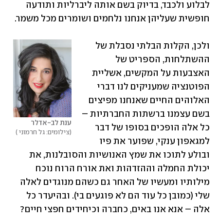
לבלוע ולכבד, בדיוק בשם אותה ליברליות ותודעה 
חופשית שעליהן אנחנו נלחמים ושומרים מכל משמר.  
ולכן, הקלות הבלתי נסבלת של 
ההשתלחות, הספריט של 
האצבעות על המקשים, אשליית 
הפוטנציה שמעניקים לנו דברי 
האלוהים החיים שאנחנו מפיצים 
בשם עצמנו ברשתות החברתיות – 
ענת לב-אדלר
כל אלה הופכים בסופו של דבר 
צילומים: גל חרמוני 
למגאפון ענקי, שפוער את פיו 
ובולע לתוכו את שמץ האנושיות והסובלנות, את 
יכולת החמלה וההזדהות ואת אורח הרוח נוכח 
מילותיו ומעשיו של האחר גם כשהם מנוגדים לאלה 
שלי (כמובן כל עוד הם לא פוגעים בי). ובהיעדר כל 
אלה – אנא אנו באים, כחברה וכיחידים חפצי חיים? 