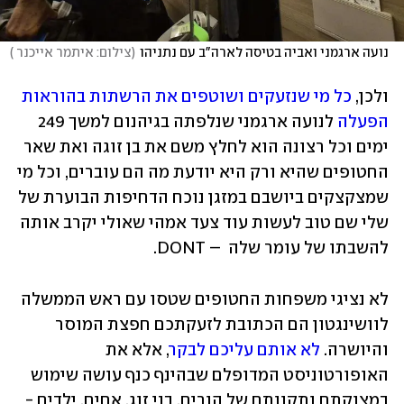
נועה ארגמני ואביה בטיסה לארה"ב עם נתניהו
(
צילום: איתמר אייכנר 
)
ולכן, 
כל מי שנזעקים ושוטפים את הרשתות בהוראות 
הפעלה
 לנועה ארגמני שנלפתה בגיהנום למשך 249 
ימים וכל רצונה הוא לחלץ משם את בן זוגה ואת שאר 
החטופים שהיא ורק היא יודעת מה הם עוברים, וכל מי 
שמצקצקים ביושבם במזגן נוכח הדחיפות הבוערת של 
שלי שם טוב לעשות עוד צעד אמהי שאולי יקרב אותה 
להשבתו של עומר שלה  – DONT. 
לא נציגי משפחות החטופים שטסו עם ראש הממשלה 
לוושינגטון הם הכתובת לזעקתכם חפצת המוסר 
והיושרה. 
לא אותם עליכם לבקר
, אלא את 
האופורטוניסט המדופלם שבהינף כנף עושה שימוש 
במצוקתם ותקוותם של הורים, בני זוג, אחים, ילדים - 