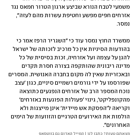
משמעי לטבח הנורא שביצע ארגון הטרור חמאס נגד 
אזרחים חפים מפשע וחטיפת עשרות מהם לעזה", 
נמסר.
ממשרד החוץ נמסר עוד כי "השגריר הרפז אמר כי 
בהודעות הסיניות אין כל מרכיב לזכותה של ישראל 
להגן על עצמה ועל אזרחיה, זכות בסיסית של כל 
מדינה ריבונית שהותקפה בצורה חסרת תקדים 
ובאכזריות שאין לה מקום בחברה האנושית. המסרים 
שפורסמו על ידי גורמים רשמיים סיניים, כגון 'עצב 
נוכח המספר הרב של אזרחים הנפגעים כתוצאה 
מהקונפליקט', גינוי 'פעולות הפוגעות באזרחים' 
וקריאה ל'הפסקת אש מיידית' אינן מייצגות ולא 
הולמות את האירועים הטרגיים והזוועות של הימים 
האחרונים".
מצאתם טעות? כתבו לנו | המייל האדום גם בווטסאפ