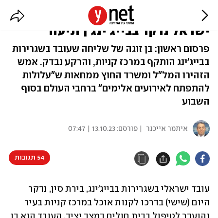
חשד לפיגוע בסין: עובד בשגרירות
ישראל נדקר בבייג'ינג | תיעוד
פרסום ראשון: בן זוגה של שליחה שעובד בשגרירות
בבייג'ינג הותקף במרכז קניות, והרקע נבדק. אמש
הזהירו המל"ל ומשרד החוץ ממחאות ש"עלולות
להתפתח לאירועים אלימים" ברחבי העולם בסוף
השבוע
איתמר אייכנר
| פורסם:
13.10.23 | 07:47
54 תגובות
עובד ישראלי בשגרירות בבייג'ינג, בירת סין, נדקר 
היום (שישי) בדרכו לקנות אוכל במרכז קניות בעיר 
והועבר לטיפול בבית חולים במצב יציב. העובד הוא בן 