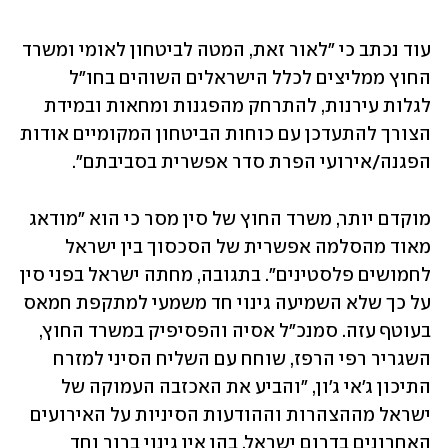
עוד נכתב כי "לאור זאת, המטה לביטחון לאומי ומשרד 
החוץ ממליצים לכלל הישראלים השוהים בחו"ל 
לגלות עירנות, להתרחק מהפגנות ומחאות ובמידת 
הצורך להתעדכן עם כוחות הביטחון המקומיים אודות 
הפגנה/אירועי הפרת סדר אפשרית בסביבתם".
מוקדם יותר, משרד החוץ של סין מסר כי הוא "מודאג 
מאוד מהסלמה אפשרית של הסכסוך בין ישראל 
לחמושים פלסטינים". בתגובה, מחתה ישראל בפני סין 
על כך שלא השמיעה גינוי חד משמעי למתקפת חמאס 
בעוטף עזה. סמנכ"ל אסיה והפסיפיק במשרד החוץ, 
השגריר רפי הרפז, שוחח עם השליח הסיני למזרח 
התיכון ג'אי ג'ון, "והביע את האכזבה העמוקה של 
ישראל מההצהרות וההודעות הסיניות על האירועים 
האחרונים בדרום ישראל, בהן אין גינוי ברור וחד 