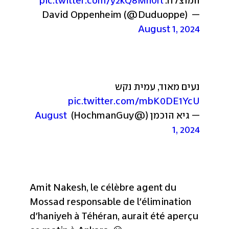
המוצלח: 
pic.twitter.com/y2kQ8Mn0rl
— David Oppenheim (@Duduoppe) 
August 1, 2024
נעים מאוד, עמית נקש 
pic.twitter.com/mbK0DE1YcU
— גיא הוכמן (@HochmanGuy) 
August 
1, 2024
Amit Nakesh, le célèbre agent du 
Mossad responsable de l'élimination 
d'haniyeh à Téhéran, aurait été aperçu 