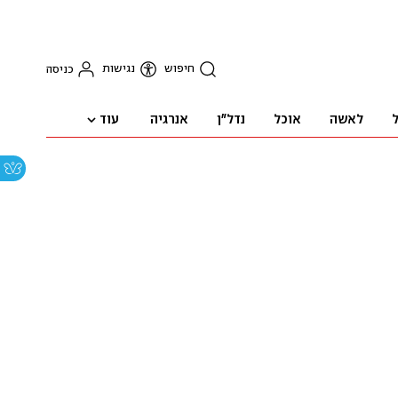
חיפוש
נגישות
כניסה
עוד
ל
לאשה
אוכל
נדל"ן
אנרגיה