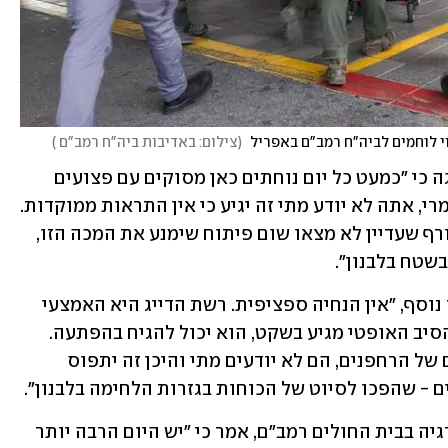
י לוחמים לביה"ח רמב"ם באפריל 
(
צילום: באדיבות ביה"ח רמב"ם 
)
אחד מחבריו של לוחם שנפצע סיפר בדאגה כי "כמעט כל יום נוחתים כאן מסוקים עם פצועים 
מפיצוץ רחפנים. הכוחות שם חשופים לגמרי, אתה לא יודע מתי זה יגיע כי אין התראות ממוקדות. 
הבנתי שזה מגיע בשקט ומתפוצץ. זה מטורף שעדיין לא מצאו שום פיתוח שימנע את המכה הזו, 
שטח בלבנון".
"אין לכוחות שם שום הנחיות", סיפר חבר נוסף, "אין הנחיה ספציפית. רשת הדייג היא האמצעי 
היחידי להתגוננות". לדבריו, "הרחפן עם הסיב האופטי מגיע בשקט, הוא יכול להגיח בהפתעה. 
הכוחות כל העת מוטרדים מצלילי הזמזום של הרחפנים, הם לא יודעים מתי והיכן זה יתפוס 
ם - שהפכו לסיוט של הכוחות בגזרות הלחימה בלבנון".
ד"ר גיל סווירי, מנהל מחלקת הנוירוכירורגיה בבית החולים רמב"ם, אמר כי "יש היום הרבה יותר 