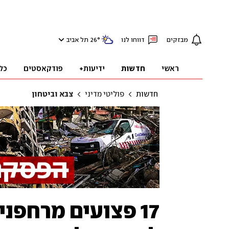
מבזקים
דווחו לנו
°
26
תל אביב
ראשי
חדשות
ידיעות+
פודקאסטים
כל
חדשות
פוליטי מדיני
צבא וביטחון
17 פצועים מרחפני