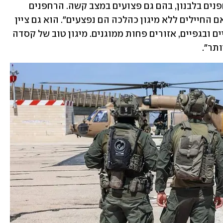
חיילים שמאושפזים אצלנו מפגיעות הרחפנים בלבנון, בהם גם פצועים במצב קשה. הרחפנים 
מסוג FPV פוגעים בכוח שחשוף בשטח ואם החיילים ללא מיגון כהלכה הם נפצעים". הוא גם ציין 
כי "עיקר הפגיעות הן בפנים, בצוואר, בידיים ובגפיים, אזורים פחות ממוגנים. מיגון טוב של קסדה 
תר". 