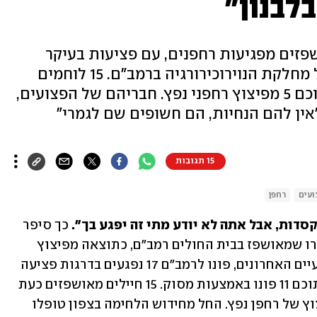
לבנון"
פזים מפגיעות רחפנים, עם פציעות בעיקר
בגפיים - שלא ממוגנות", אמר מנהל מחלקת הנוירוכירורגיה ברמב"ם. 15 לוחמים
עדיין מאושפזים בבית החולים, מתוכם 5 מפיצוץ רחפני נפץ. חבריהם של הפצועים,
"אין להם הנחיות, הם חשופים שם לגמרי"
15 תגובות
ועים
רחפן
קסדות, אבל אתה לא יודע מתי זה יפגע בך". 
כך סיפר 
אתמול (רביעי) לוחם שהגיע לבקר את חברו שמאושפז בבית החולים רמב"ם, כתוצאה מפיצוץ 
רחפן נפץ בימים האחרונים בלבנון. בשבועיים האחרונים, פונו לרמב"ם 17 נפגעים בדרגות פציעה 
 של חיזבאללה, מתוכם 11 פונו באמצעות מסוק. 15 חיילים מאושפזים כעת 
בבית החולים, בהם חמישה שנפצעו מפיצוץ של רחפן נפץ. החל מחידוש הלחימה בצפון טופלו 