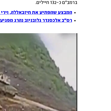
ברמב"ם כ-132 חיילים.
המבצע שהפתיע את חיזבאללה, וירי רח
רס"ב אלכסנדר גלובניוב נהרג מפגיעת