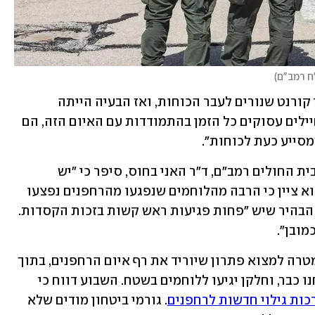
ח רמב"ם
)
ד"ר סווירי הוסיף כי "פעם היו הרבה טילי קורנט שנורים לעבר הכוחות, ואז הבעיה הייתה 
מטענים ורקטות ועכשיו זה הרחפנים. החיילים עסוקים כל הזמן בהתמודדות עם האיום הזה, הם 
מסייע כעת לכוחות". 
ראש המערך לרפואה דחופה וטראומה בבית החולים רמב"ם, ד"ר האני בחוס, סיפר כי "יש 
פציעות של רסיסים בגדלים שונים". גם הוא ציין כי הרבה מהלוחמים שנפגעו מהרחפנים נפצעו 
באזורים שאינם ממוגנים כמו הגפיים, אך הבהיר שיש "פחות פגיעות ראש קשות בזכות הקסדות. 
מובן".
במערכת הביטחון עובדים סביב השעון במטרה למצוא פתרון שיוריד את רף איום הרחפנים, בתוך 
ימים עד שבועות. יותר מ-100 הצעות נבחנו כבר, וחלקן יגיעו ללוחמים בשטח. השבוע דווח כי 
כות גילוי חדשות לרחפנים
. גורמי ביטחון מודים שלא 