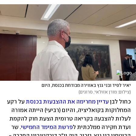
יאיר לפיד ובני גנץ באווירה מבודחת בכנסת, היום
(
צילום: מורן אזולאי, סרוגים
)
כחול לבן 
עדיין מחרימה את ההצבעות בכנסת
 על רקע 
המחלוקות בקואליציה, והיום (רביעי) הייתה אמורה 
לעלות להצבעה בקריאה טרומית הצעת חוק להקמת 
ועדת חקירה ממלכתית ל
פרשת המימד החמישי
. שר 
הביטחון בני גנץ, נזכיר, היה יו"ר דירקטוריון החברה - 