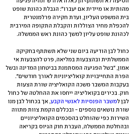
הסיעה לא תשתתף הן כאלה אלה ש"תהיה פגיעה 
מהותית או מיידית אם יעברו": הגבלת כהונת שופט 
בית המשפט העליון, ועדת חקירה פרלמנטרית 
להכפלת מחיר הצוללות והקבלת התקופה המירבית 
לכהונת שופט עליון למשך כהונת ראש הממשלה. 
כחול לבן הודיעה ביום שני שלא תשתתף בחקיקה 
הממשלתית ובהצבעות במליאה, פרט להצבעות אי 
אמון, "בשל הפגיעה המסתמנת בביטחון המדינה ובשל 
הפרת התחייבויות קואליציוניות לאורך חודשים". 
בעקבות המשבר משכה הקואליציה שורת הצעות 
חוק. בכירים בקואליציה ייחסו את ההחלטה של כחול 
לבן ל
משבר הפנסיות לאנשי הקבע
, אך בכחול לבן מנו 
שורת נושאים נוספים - ובכללם הקמת צוות מתווה 
השירות כפי שהוחלט בהסכמים הקואליציוניים 
ובהחלטת הממשלה, העברת חוק הגיוס בקריאה 