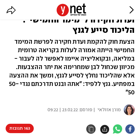
הקלף של הקואליציה נגד כחול לבן:
ועדת חקירה ל"מימד החמישי".
הליכוד סייע לגנץ
הצעת חוק להקמת ועדת חקירה לפרשת המימד
החמישי הייתה אמורה לעלות בקריאה טרומית
במליאה, ובקואליציה איימו לאפשר לה לעבור -
מכיוון שכחול לבן שמחרימה את יתר ההצבעות.
אלא שהליכוד נחלץ לסייע לגנץ, ומשך את ההצעה
במפתיע. גנץ ללפיד: "אתה ובנט תדרכתם נגדי 50-
50"
מורן אזולאי
| פורסם:
23.02.22 | 09:22
163 תגובות