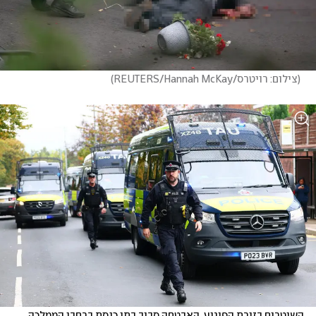
(
צילום: רויטרס/REUTERS/Hannah McKay
)
השוטרים בזירת הפיגוע. האבטחה סביב בתי כנסת ברחבי הממלכה 