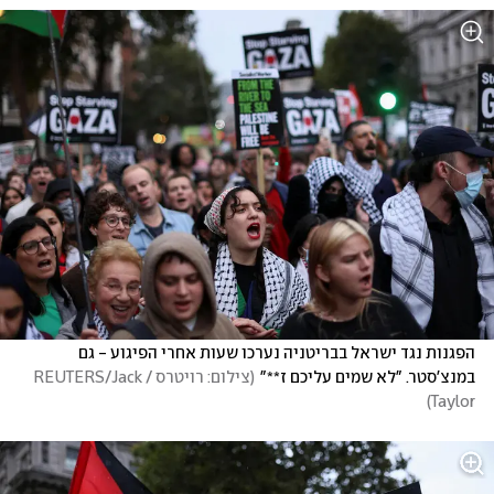
הפגנות נגד ישראל בבריטניה נערכו שעות אחרי הפיגוע - גם 
במנצ'סטר. "לא שמים עליכם ז**"
(
צילום: רויטרס /REUTERS/Jack 
)
Taylor