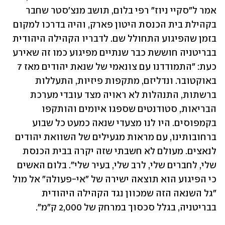
אמר ל"סקיי ניוז" רפי בלום, תושב מנצ'סטר שחבר 
בקהילת בית הכנסת היטון פארק, והיה בדרכו למקום 
בזמן שהפיגוע התחולל שם. לדבריו הקהילה היהודית 
בבריטניה חוששת כבר שנתיים מפיגוע כמו זה שאירע 
כעת: "התמודדנו עם צונאמי של שנאת יהודים מאז 7 
באוקטובר. ונדליזם, מתקפות פיזיות, התעללות 
ברשתות, התנהלות לא ראויה מצד עובדי מערכת 
הבריאות, סטודנטים שספגו איומים והותקפו 
בקמפוסים. היו לנו מצעדי שנאה כמעט כל שבוע 
ברחובותינו, עם מראות מגעילים של השוואת יהודים 
לנאצים. מעולם לא חשבתי שזה יקרה בבית הכנסת 
שלי, לחברים שלי, לרב שלי, בעיר שלי". בלום האשים 
כי הפיגוע הוא תוצאה ישירה של "אי-פעולה" אל מול 
"גל השנאה הזה שמכוון נגד הקהילה היהודית 
בבריטניה, בגלל סכסוך במרחק של 2,000 ק"מ".