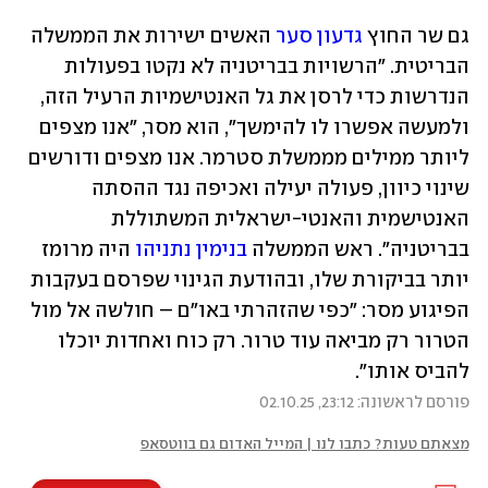
גם שר החוץ 
גדעון סער
 האשים ישירות את הממשלה 
הבריטית. "הרשויות בבריטניה לא נקטו בפעולות 
הנדרשות כדי לרסן את גל האנטישמיות הרעיל הזה, 
ולמעשה אפשרו לו להימשך", הוא מסר, "אנו מצפים 
ליותר ממילים מממשלת סטרמר. אנו מצפים ודורשים 
שינוי כיוון, פעולה יעילה ואכיפה נגד ההסתה 
האנטישמית והאנטי-ישראלית המשתוללת 
בבריטניה". ראש הממשלה 
בנימין נתניהו
 היה מרומז 
יותר בביקורת שלו, ובהודעת הגינוי שפרסם בעקבות 
הפיגוע מסר: "כפי שהזהרתי באו"ם – חולשה אל מול 
הטרור רק מביאה עוד טרור. רק כוח ואחדות יוכלו 
להביס אותו".
פורסם לראשונה: 23:12, 02.10.25
מצאתם טעות? כתבו לנו | המייל האדום גם בווטסאפ