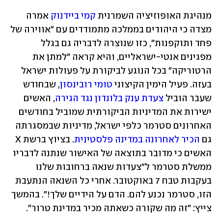
מנהיגת האופוזיציה השמרנית 
קמי ביידנוק
 אמרה 
מצדה כי היהודים בממלכה מתמודדים עם "אווירה של 
פחד ותוקפנות", כזו שנוצרה לדבריה גם בגלל 
מפגינים אנטי-ישראליים, והיא קראה "למתן את 
הרטוריקה" בכל הנוגע לביקורת על פעולות ישראל 
בעזה. פעיל הימין הקיצוני 
טומי רובינסון
, שבחודש 
שעבר הוביל 
צעדת ענק בלונדון נגד הגירה
, האשים 
ישירות את המדיניות הביקורתית שמוביל בחודשים 
האחרונים סטרמר כלפי ישראל, מדיניות שבמסגרתה 
גם 
הכיר לאחרונה במדינה פלסטינית
. בציוץ ברשת X 
האשים כי מדובר בתוצאה של האישור שנתנה לדבריו 
ממשלת סטרמר ל"צעדות שנאה ברחובות שלנו 
בעקבות טבח 7 באוקטובר. אחרי כל השנאה הנתעבת 
הזו, סטרמר נכנע להם. הדם על הידיים שלך!". בהמשך 
צייץ: "זה מה שקורה כשאתה מכיר במדינת טרור". 