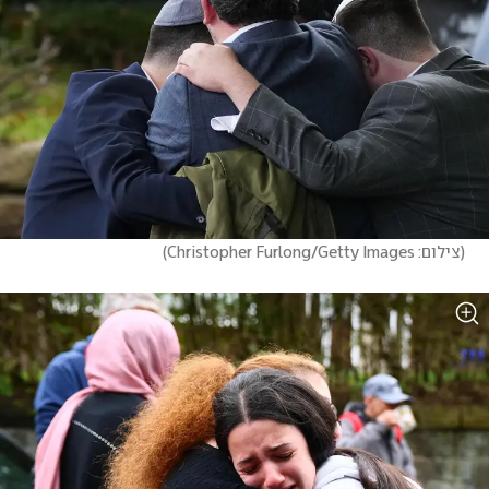
(
צילום: Christopher Furlong/Getty Images
)