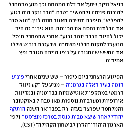
דניאל ווקר, שנעל את דלת המתחם וכך מנע מהמחבל 
להיכנס פנימה ולהמשיך בטבח. "הרב ווקר היה רגוע 
להפליא", סיפרה תושבת האזור חווה לוין. "הוא סגר 
את הדלתות וחסם את הכניסה. הוא גיבור. זה היה 
יכול להיות הרבה יותר גרוע". אחרי שהמחבל חוסל 
הוזעקו למקום חבלני משטרה, שבעזרת רובוט שללו 
את החשש שהחגורה על גופו הייתה חגורת נפץ 
אמיתית.
הפיגוע הרצחני ביום כיפור – שש שנים אחרי 
פיגוע 
דומה בעיר האלה בגרמניה
 – מגיע על רקע זינוק 
דרמטי במתקפות אנטישמיות בבריטניה ובמדינות 
אירופיות ומערביות נוספות מאז טבח 7 באוקטובר 
והמלחמה שפרצה בעזה. רק בפברואר השנה 
הותקף 
יהודי לאחר שיצא מבית כנסת במרכז מנצ'סטר
, ולפי 
הארגון היהודי "הקרן לביטחון הקהילה" (CST), 