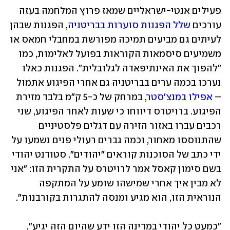
פעילים אנטי-ישראליים שמאז פרוץ המלחמה בעזה 
עורכים 
שלל הפגנות סוערות בבריטניה
, הפגנות שבהן 
לעיתים גם מביעים תמיכה מפורשת במחבלי חמאס או 
משמיעים סיסמאות הקוראות בפועל לאלימות, כמו 
"להפוך את האינתיפאדה לגלובלית". הפגנות כאלו 
נערכו בכמה ערים בבריטניה גם אחרי הפיגוע אתמול 
– 
אפילו במנצ'סטר
, במרחק של כ-5 ק"מ בלבד מזירת 
הפיגוע. ברויטרס דיווחו כי שעות לאחר הפיגוע, שני 
רכבים עברו באזור הזירה עם דגלים פלסטיניים 
שהתנוססו מאחור, וכמה גברים רעולי פנים נשמעו על 
ידי כתב של הסוכנות קוראים "יהודים". סטודנט יהודי 
בשם סימון קאסל אמר לרויטרס על התקרית הזו: "אני 
לא מבין איך אחרי שמישהו שומע על המתקפה 
הנוראית הזו, הוא מגיע ומנסה להתגרות בקורבנות".  
"כמעט כל יהודי במדינה הזו ידע שהיום הזה יגיע", 