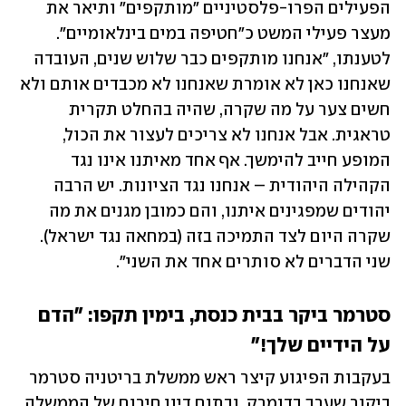
הפעילים הפרו-פלסטיניים "מותקפים" ותיאר את 
מעצר פעילי המשט כ"חטיפה במים בינלאומיים". 
לטענתו, "אנחנו מותקפים כבר שלוש שנים, העובדה 
שאנחנו כאן לא אומרת שאנחנו לא מכבדים אותם ולא 
חשים צער על מה שקרה, שהיה בהחלט תקרית 
טראגית. אבל אנחנו לא צריכים לעצור את הכול, 
המופע חייב להימשך. אף אחד מאיתנו אינו נגד 
הקהילה היהודית – אנחנו נגד הציונות. יש הרבה 
יהודים שמפגינים איתנו, והם כמובן מגנים את מה 
שקרה היום לצד התמיכה בזה (במחאה נגד ישראל). 
שני הדברים לא סותרים אחד את השני".
סטרמר ביקר בבית כנסת, בימין תקפו: "הדם 
על הידיים שלך!"
בעקבות הפיגוע קיצר ראש ממשלת בריטניה סטרמר 
ביקור שערך בדנמרק, ובתום דיון חירום של הממשלה 