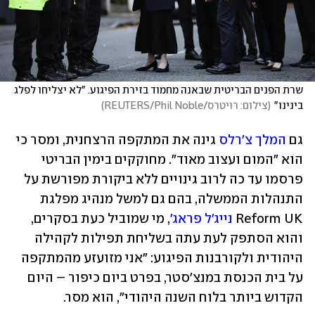
שרת הפנים הבריטית שבאנה מחמוד בזירת הפיגוע. "לא יצליחו לפלג 
בינינו"
(
צילום: רויטרס/REUTERS/Phil Noble
)
גם 
המלך צ'רלס
 גינה את המתקפה הרצחנית, ומסר כי 
הוא "המום ועצוב מאוד". מחוקקים בימין הבריטי 
פרסמו עד כה לרוב גינויים ללא ביקורת מפורשת על 
התנהלות הממשלה, בהם גם למשל מנהיג מפלגת 
Reform UK 
נייג'ל פראג'
, מי שמוביל כעת בסקרים, 
והוא הסתפק לעת עתה בשליחת תפילות לקהילה 
היהודית ולקורבנות הפיגוע: "אני מזועזע מהמתקפה 
על בית הכנסת במנצ'סטר, בפרט ביום כיפור – היום 
הקדוש ביותר בלוח השנה היהודי", הוא מסר.  