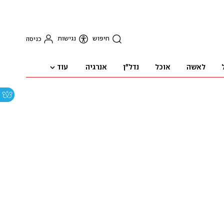
חיפוש
נגישות
כניסה
עוד
לאשה
אוכל
נדל"ן
אנרגיה