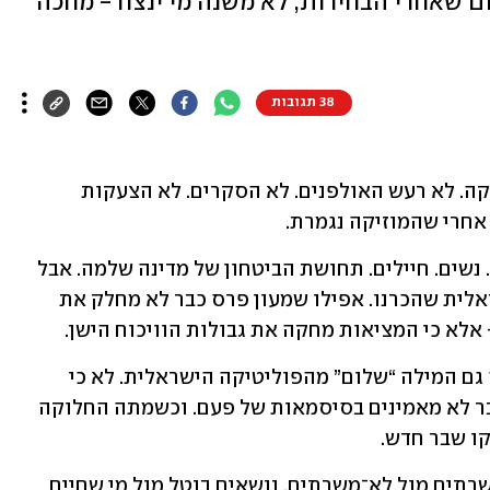
יום שאחרי הבחירות, לא משנה מי ינצח - מחכה
38 תגובות
נתניהו מקשיב ושומע שקט. נגמרה המוזיקה. לא רעש האולפנים. לא הסקרים. לא הצעקות 
אחרי שהמוזיקה נגמרת.
הרבה דברים נרצחו ב־7 באוקטובר. ילדים. נשים. חיילים. תחושת הביטחון של מדינה שלמה. אבל 
נרצח גם משהו נוסף — הפוליטיקה הישראלית שהכרנו. אפילו שמעון פרס כבר לא מחלק את 
 אלא כי המציאות מחקה את גבולות הוויכוח הישן.
יחד עם חלום המדינה הפלסטינית נעלמה גם המילה “שלום” מהפוליטיקה הישראלית. לא כי 
ישראלים לא רוצים שלום - אלא כי הם כבר לא מאמינים בסיסמאות של פעם. וכשמתה החלוקה 
ו שבר חדש.
והוא כבר כאן. לא ימין מול שמאל, אלא משרתים מול לא־משרתים. נושאים בנטל מול מי שחיים 