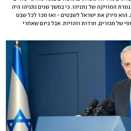
מחוץ לו. יצרנים מול מגזרים. ופה בדיוק נגמרת המוזיקה של נתניהו. כי במשך שנים נתניהו היה 
המאסטרו של הפוליטיקה הסקטוריאלית. הוא פירק את ישראל לשבטים - ואז מכר לכל שבט 
פחד מהשבט השני. הכול היה ניהול אינסופי של מגזרים, חרדות וזהויות. אבל ביום שאחרי 