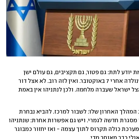
החרדים צריכים משהו שאיש כבר לא באמת יודע לתת: גם פטור, גם תקציבים, גם עולם ישן 
שמתקשה לשרוד בתוך ישראל החדשה שנולדה אחרי 7 באוקטובר. ואין לזה רוב. לא אצל דור 
המילואים. לא אצל הציבור המשרת. לא אצל ישראל שעברה מלחמה. ולכן לנתניהו אין באמת 
הוא מבין את זה. לכן הוא עשוי לנסות את המהלך האחרון שלו: לשבור למרכז. להביא נבחרת 
שיריונים. לייצר “ליכוד חדש”. אולי אפילו מסגרת חדשה לגמרי. ויש גם אפשרות אחרת: שנתניהו 
בכלל לא ירוץ. יישב על הספסל. יחכה שהמערכת כולה תקרוס לתוך עצמה - ואז יחזור כמבוגר 
ולי כבר מאוחר מדי.