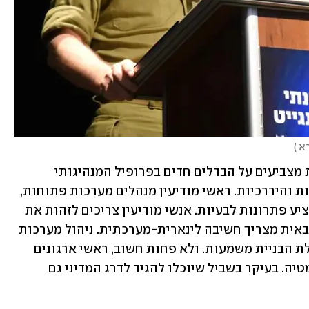
א 
)
מחקרים בפסיכולוגיה ארגונית-ביטחונית מצביעים על הבדלים חדים בפרופיל המנהיגותי 
הנדרש. ראשי צבא מנהלים מערכות סגורות והיררכיות. ראשי מודיעין מנהלים מערכות פתוחות, 
עמומות ומבוזרות. אנשי צבא נדרשים להציע פתרונות לבעיות. אנשי מודיעין צריכים לזהות את 
הבעיות לפני שהן קורות. ניהול מערכת צבאית מצריך חשיבה לינארית-מערכתית. ניהול מערכות 
מודיעין מצריך חשיבה אינטגרטיבית ויכולת הבניית משמעות. ולא פחות חשוב, ראשי ארגונים 
חשאיים צריכים להיות עם כישורי דיפלומטיה. בעיקר בשביל שיוכלו להגיד לדרג המדיני גם 