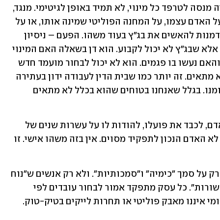
שלנו, אנחנו רבים על נרטיבים. האופוזיציה מנסה לטרפד כל מינוי, לא תמיד באופן לגיטימי. מנגד, 
הקואליציה מציגה כל ביקורת כהתקפה על האדם עצמו, על המחנה הפוליטי שמינה אותו, או על 
המשילות שלה. ותוך כדי, קופצת על ההזדמנות להאשים את בג"ץ בעוד משהו. הפעם – ניסיון 
לקבוע מי יעמוד בראש השב"כ או המוסד. אלא שבג"ץ לא יכול לקבוע. הוא דן בשאלה האם המינוי 
של ראש הממשלה עומד בטוהר המידות, והאם נעשו בו פגמים. הוא לא יכול לבחור מועמד חדש 
במקומו. הוא רק יכול להגיד אם מישהו לא מתאים. זה יותר כמו שבית הדין לעבודה ידון בעתירה 
שלנו נגד קידום של חבר של המנכ"ל במקומנו. בגלל שאנחנו בטוחים שהוא בכלל לא מתאים 
ואין לזה קשר למחנאות. אפשר להעריך אדם, לכבד את פועלו, להודות לו על עשרות שנים של 
שירות למדינה, ועדיין להבין שהוא פשוט לא האדם הנכון לתפקיד מסוים. אין בזה משהו אישי. זו 
מערכת מתוקנת לא בוחרת ראשי ביטחון רק על סמך "כימיה" ו"סמכותיות". ולא רק אנשים ש"נוח 
לעבוד איתם". אנחנו לא בפרק של "שובר שורות". כל עסק מתפקד אמור לבחור עובדים לפי 
הכישורים, לא הקשרים. בסוף, ביטחון לאומי איננו מאבק פוליטי או תחרות לייקים בטיק-טוק. 