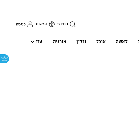
חיפוש
נגישות
כניסה
עוד
לאשה
אוכל
נדל"ן
אנרגיה