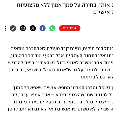
ם אותו. בחירה על סמך אמון ללא מקצועיות
 אישיים
4 תגובות
מנתח לב מצוין אינו בהכרח האדם הנכון לנהל בית חולים, וטייס קרב מעולה לא בהכרח מתאים 
להיות מנהל בית-ספר. זה נשמע לנו די טריוויאלי בתחום העסקים. אבל ברגע שמדובר בביטחון, 
אנחנו נוטים לאבד את ההבחנה הזאת. במיוחד אחרי משבר לאומי גדול, כשהציבור רוצה להרגיש 
שארגוני הביטחון נמצאים בידיים בטוחות. שניתן לסמוך על מי ש"אוחז בהגה". בישראל, זה בדרך 
או גנרל בדימוס.
וזה מובן לגמרי. האמון במערכות הביטחון בשפל, והדרג המדיני מחפש אנשים שאפשר לסמוך 
עליהם. במצבים כאלה, אפקט ההילה מוביל להנחה שמי שהצטיין בצבא – אדם אמיץ, ערכי, קר 
רוח תחת אש ובעל רקורד ביטחוני מרשים – יצטיין בכל דבר. במיוחד בתפקידים ביטחוניים. זה 
תהליך כמעט אוטומטי. אבל מדובר בהנחה שגויה. לא משום שהאנשים האלה אינם ראויים. להפך. 