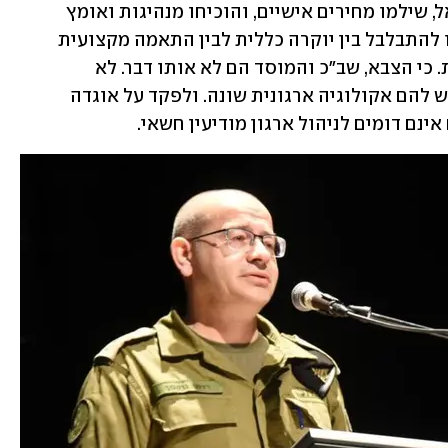
הם הקדישו את חייהם למען ביטחון ישראל, שילמו מחירים אישיים, והוכיחו מנהיגות ואומץ 
ראויים להערכה. הבעיה היא הנטייה שלנו להתבלבל בין יוקרה כללית לבין התאמה מקצועית 
ספציפית. מעין "הטיית סמכות" ביטחונית. כי הצבא, שב"כ והמוסד הם לא אותו דבר. לא 
מקצועית, לא ארגונית ולא פסיכולוגית. יש להם אקולוגיה ארגונית שונה. ולפקד על אוגדה 
נם דומים לניהול ארגון מודיעין חשאי.