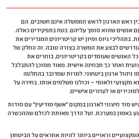
אני לא מנסה לטעון שאמון אישי וכימיה בין ראש הארגון לראש הממשלה אינם חשובים. הם 
חשובים מאוד. ראש ממשלה חייב לעבוד עם אנשים שהוא סומך עליהם. בטח בתפקידים כאלה. 
אבל אמון לא יכול לבוא על חשבון מומחיות. בתהליכי גיוס ומיון יש קריטריונים המגדירים את 
הכישורים, הניסיון, התכונות וההשכלה הנדרשים לבצע את המשרה בצורה טובה. זה החלק של 
"דרישות תפקיד" במודעות דרושים. מבין כל האנשים שעומדים בקריטריונים, בוחרים את 
המועמד הכי מתאים – קודם מבחינה מקצועית ואחר כך מבחינה אישית. מאוד מסוכן להתבלבל 
בין הדברים. במיוחד בתפקידים רגישים כמו ניהול ארגון ביטחוני. למרות שמדובר בהחלטה 
פוליטית. כי בסוף המחיר איננו פוליטי. הוא מקצועי ולאומי – וכולנו משלמים אותו. בחירה על 
זכירים או לעוזרים אישיים.
מעבר לכך, כאשר "מנחיתים" על עובדים איש סוד חיצוני לארגון במקום "אשף מודיעין" עם סודות 
מקצועיים, המסר הארגוני מסוכן. הוא פוגע באמון במערכת. ועל הדרך מאותת לכולם שההכשרה 
ואנחנו? במקום להתווכח על המועמדים המקצועיים וראויים ביותר להיות אחראים על הביטחון 