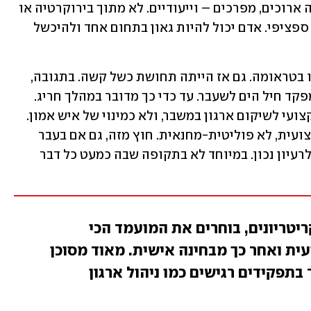
בגלל זה יש לכל סוג ארגון מסלולי הכשרה ארוכים, מפרכים – וייעודיים. לא מתוך בירוקרטיה או 
אליטיזם, אלא משום שמומחיות היא דבר ספציפי. אדם יכול להיות גאון בתחום אחד ולהיכשל 
אחרי רצח יצחק רבין, המדינה והשב"כ היו בטראומה. גם אז הייתה תחושת כשל קשה. בתגובה, 
פרס מינה לראש השב"כ את עמי איילון, מפקד חיל הים לשעבר. עד כדי כך מדובר במהלך חריג. 
אבל אז לפחות הבחירה הוצגה כמהלך מקצועי לשיקום ארגון במשבר, ולא כמינוי של איש אמון. 
והביקורת כלפי הארגון הייתה בעיקר מקצועית, לא פוליטית-מחנאית. חוץ מזה, גם אם בעבר 
נעשו מינויים חריגים, זה לא הופך את זה לרעיון נכון. במיוחד לא בתקופה שבה כמעט כל דבר 
יטריונים, בוחרים את המועמד הכי
ית ואחר כך מבחינה אישית. מאוד מסוכן
בתפקידים רגישים כמו ניהול ארגון