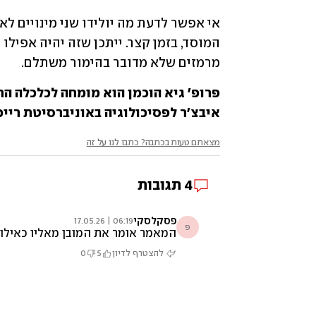
מרמזים שלא מדובר בהימור משתלם.
איבצ'ר לפסיכולוגיה באוניברסיטת רייכ
מצאתם טעות בכתבה? כתבו לנו על זה
4
תגובות
פסקלסקי
06:19 | 17.05.26
פ
המאמר אומר את המובן מאליו כאילו הבעיה שמישהו לא יודע אותו ובה בעת מתעלם מהמובן מאליו כאילו המחבר לא יודע אותו. שני המינויים הם של אנשים לא מתאימים שיש רבים מתאימים מהם והסיבה לבחירה היא הרצון שיתמכו בחוסר טוהר המידות של הממנה. מיותר לגמרי לציין שמינוי של מי שלא מתאים לא מתאים ומשונה לא לציין שמינוי כזה למשרות כאלה מסיבה כזו הוא גם חוסר סבירות קיצוני וגם הפרת אמונים מ
להצטרף לדיון
5
0