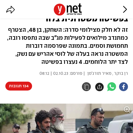
כוכב "פאודה" צחי הלוי השתתף
בפשיטה משטרתית בלוד
זה לא חלק מצילומי סדרה: השחקן, בן 48, הצטרף
כמתנדב מילואים לפעילות מג"ב שבה נתפסו רובה,
תחמושת וסמים. בתמונה שפרסמה דוברות
המשטרה נראה בעלה של לוסי אהריש עם נשק,
לצד יתר הלוחמים. 4 נעצרו בפשיטה
רן בוקר
,
מאיר תורג'מן
| פורסם:
02.10.23 | 08:12
134 תגובות