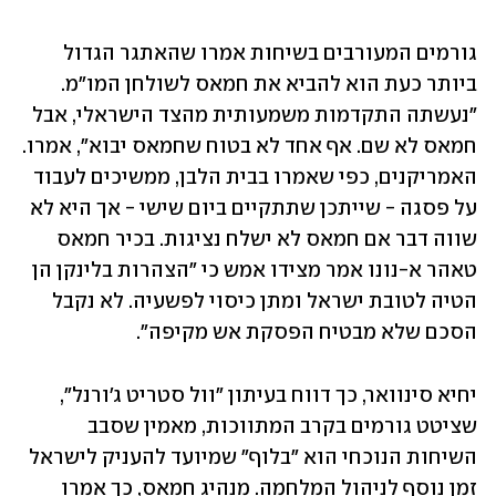
גורמים המעורבים בשיחות אמרו שהאתגר הגדול 
ביותר כעת הוא להביא את חמאס לשולחן המו"מ. 
"נעשתה התקדמות משמעותית מהצד הישראלי, אבל 
חמאס לא שם. אף אחד לא בטוח שחמאס יבוא", אמרו. 
האמריקנים, כפי שאמרו בבית הלבן, ממשיכים לעבוד 
על פסגה - שייתכן שתתקיים ביום שישי - אך היא לא 
שווה דבר אם חמאס לא ישלח נציגות. בכיר חמאס 
טאהר א-נונו אמר מצידו אמש כי "הצהרות בלינקן הן 
הטיה לטובת ישראל ומתן כיסוי לפשעיה. לא נקבל 
הסכם שלא מבטיח הפסקת אש מקיפה". 
יחיא סינוואר, כך דווח בעיתון "וול סטריט ג'ורנל", 
שציטט גורמים בקרב המתווכות, מאמין שסבב 
השיחות הנוכחי הוא "בלוף" שמיועד להעניק לישראל 
זמן נוסף לניהול המלחמה. מנהיג חמאס, כך אמרו 