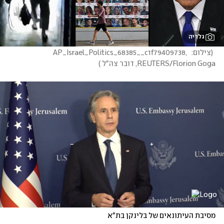
גלריה
(
צילום: AP_Israel_Politics_68385__c1f79409738,  
REUTERS/Florion Goga, דובר צה"ל 
)
מסיבת העיתונאים של בלינקן בת"א