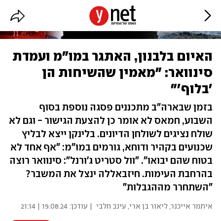
האיום בלבנון, האתגר במו"מ ועמדת
סינוואר: "מאמין שהשיחות הן
'בלוף'"
בזמן שבארה"ב מתכננים פסגה נוספת בסוף
השבוע, חמאס לא אומר כן להצעת הגישור - וגם לא
שולח נציגים לשולחן הדיונים. בלינקן ייצא לבליץ
שכנועים בקהיר ודוחא, גורמים במו"מ: "אף אחד לא
בטוח שהם יבואו". "וול סטריט ג'ורנל": סינוואר רוצה
בהרחבת העימות. חיזבאללה ינצל את המשבר?
"השתחרר מההגבלות"
איתמר אייכנר
,
ליאור בן ארי
,
עינב חלבי
| עודכן:
19.08.24 | 21:14