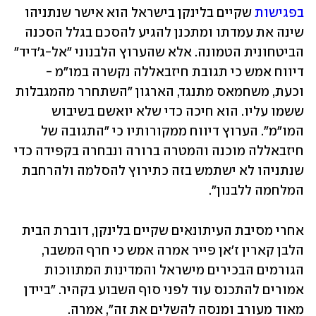
בפגישות
 שקיים בלינקן בישראל הוא אישר שנתניהו 
שינה את עמדתו ומתכנן להגיע להסכם בגלל הסכנה 
הביטחונית הטמונה. אלא שהערוץ הלבנוני "אל-ג'דיד" 
דיווח אמש כי תגובת חיזבאללה נקשרה במו"מ - 
וכעת, משחמאס מתנגד, הארגון "השתחרר מהמגבלות 
ששמו עליו. הוא חיכה כדי שלא יואשם בשיבוש 
המו"מ". הערוץ דיווח ממקורותיו כי "התגובה של 
חיזבאללה מוכנה והמטרה ברורה ונבחרה בקפידה כדי 
שנתניהו לא ישתמש בזה כתירוץ להסלמה ולהרחבת 
המלחמה ללבנון". 
אחרי מסיבת העיתונאים שקיים בלינקן, דוברת הבית 
הלבן קארין ז'אן פייר אמרה אמש כי חרף המשבר, 
הגורמים הבכירים מישראל והמדינות המתווכות 
אמורים להתכנס עוד לפני סוף השבוע בקהיר. "ביידן 
מאוד מעורב ומנסה להשלים את זה", אמרה. 