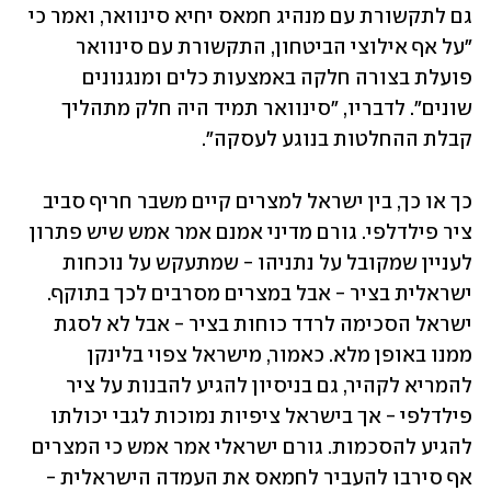
גם לתקשורת עם מנהיג חמאס יחיא סינוואר, ואמר כי 
"על אף אילוצי הביטחון, התקשורת עם סינוואר 
פועלת בצורה חלקה באמצעות כלים ומנגנונים 
שונים". לדבריו, "סינוואר תמיד היה חלק מתהליך 
קבלת ההחלטות בנוגע לעסקה".
כך או כך, בין ישראל למצרים קיים משבר חריף סביב 
ציר פילדלפי. גורם מדיני אמנם אמר אמש שיש פתרון 
לעניין שמקובל על נתניהו - שמתעקש על נוכחות 
ישראלית בציר - אבל במצרים מסרבים לכך בתוקף. 
ישראל הסכימה לרדד כוחות בציר - אבל לא לסגת 
ממנו באופן מלא. כאמור, מישראל צפוי בלינקן 
להמריא לקהיר, גם בניסיון להגיע להבנות על ציר 
פילדלפי - אך בישראל ציפיות נמוכות לגבי יכולתו 
להגיע להסכמות. גורם ישראלי אמר אמש כי המצרים 
אף סירבו להעביר לחמאס את העמדה הישראלית - 