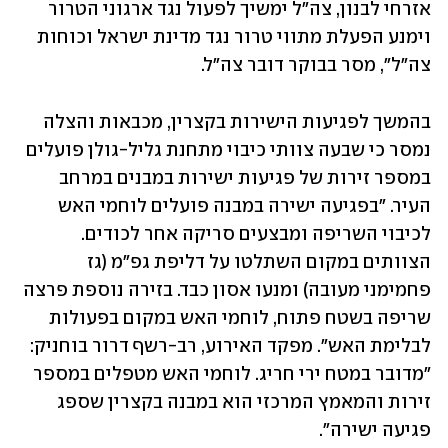
אזרחי לבנון, צה״ל ימשיך לפעול נגד ארגוני הטרור 
וימנע הפעלת מתווי טרור נגד מדינת ישראל וכוחות 
צה״ל", מסר בבוקר דובר צה"ל.
בהמשך לפגיעות הישירות בקצרין, מכבאות והצלה 
נמסר כי שבעה צוותי כיבוי מתחנת גליל-גולן פועלים 
במספר זירות של פגיעות ישירות במבנים במרחב 
העיר. "בפגיעה ישירה במבנה פועלים לוחמי האש 
לכיבוי השריפה ומבצעים סריקה אחר לכודים. 
הצוותים במקום השתלטו על דליפת גפ"מ (גז 
פחמימני מעובה) ומנעו אסון כבד. בזירה נוספת פרצה 
שריפה בשטח פתוח, לוחמי האש במקום בפעולות 
לבלימת האש". מפקד האירוע, רב-רשף דרור בוחניק: 
"מדובר במטח ירי חריג. לוחמי האש מטפלים במספר 
זירות והמאמץ המרכזי הוא במבנה בקצרין שספג 
פגיעה ישירה".