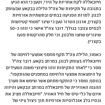
חיזבאללה לקח אחריות על הירי, וטען כי הוא הגיע 
בתגובה על תקיפות של צה"ל הלילה בבקאע שבעומק 
לבנון. למרות הפגיעה בבתים ובתשתיות אזרחיות 
בקצרין, ארגון הטרור טען כי שיגר "מטחי קטיושות 
לבסיס צנובר בגולן". דובר צה"ל אישר כי זוהו כ-50 
שיגורים שחצו מלבנון, וכי חלק מהרקטות פגעו 
בקצרין.
כאמור, הלילה צה"ל תקף מחסני אמצעי לחימה של 
חיזבאללה בעומק לבנון, במרחב בקאע. דובר צה"ל 
מסר כי "לאחר התקיפות זוהו פיצוצי משנה המעידים 
על הימצאות אמצעי הלחימה במחסנים שהותקפו". 
בנוסף, נמסר כי הותקף מתחם אשר שימש את מערך 
ההגנה האווירית של חיזבאללה במרחב הבקאע והיווה 
איום על כלי טיס של חיל האוויר. "חיזבאללה מציב את 
נכסיו בלב אוכלוסיות אזרחיות תוך ניצול ציני של 