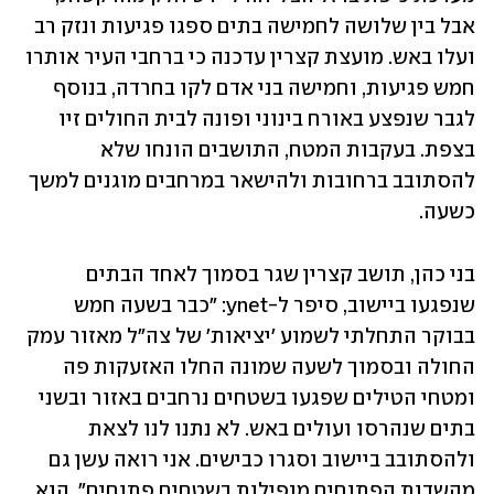
אבל בין שלושה לחמישה בתים ספגו פגיעות ונזק רב 
ועלו באש. מועצת קצרין עדכנה כי ברחבי העיר אותרו 
חמש פגיעות, וחמישה בני אדם לקו בחרדה, בנוסף 
לגבר שנפצע באורח בינוני ופונה לבית החולים זיו 
בצפת. בעקבות המטח, התושבים הונחו שלא 
להסתובב ברחובות ולהישאר במרחבים מוגנים למשך 
כשעה.
בני כהן, תושב קצרין שגר בסמוך לאחד הבתים 
שנפגעו ביישוב, סיפר ל-ynet: "כבר בשעה חמש 
בבוקר התחלתי לשמוע 'יציאות' של צה"ל מאזור עמק 
החולה ובסמוך לשעה שמונה החלו האזעקות פה 
ומטחי הטילים שפגעו בשטחים נרחבים באזור ובשני 
בתים שנהרסו ועולים באש. לא נתנו לנו לצאת 
ולהסתובב ביישוב וסגרו כבישים. אני רואה עשן גם 
מהשדות הפתוחים מנפילות בשטחים פתוחים". הוא 