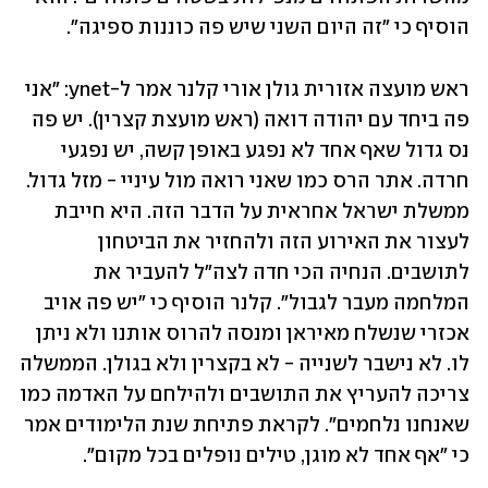
הוסיף כי "זה היום השני שיש פה כוננות ספיגה".
ראש מועצה אזורית גולן אורי קלנר אמר ל-ynet: "אני 
פה ביחד עם יהודה דואה (ראש מועצת קצרין). יש פה 
נס גדול שאף אחד לא נפגע באופן קשה, יש נפגעי 
חרדה. אתר הרס כמו שאני רואה מול עיניי - מזל גדול. 
ממשלת ישראל אחראית על הדבר הזה. היא חייבת 
לעצור את האירוע הזה ולהחזיר את הביטחון 
לתושבים. הנחיה הכי חדה לצה"ל להעביר את 
המלחמה מעבר לגבול". קלנר הוסיף כי "יש פה אויב 
אכזרי שנשלח מאיראן ומנסה להרוס אותנו ולא ניתן 
לו. לא נישבר לשנייה - לא בקצרין ולא בגולן. הממשלה 
צריכה להעריץ את התושבים ולהילחם על האדמה כמו 
שאנחנו נלחמים". לקראת פתיחת שנת הלימודים אמר 
כי "אף אחד לא מוגן, טילים נופלים בכל מקום".